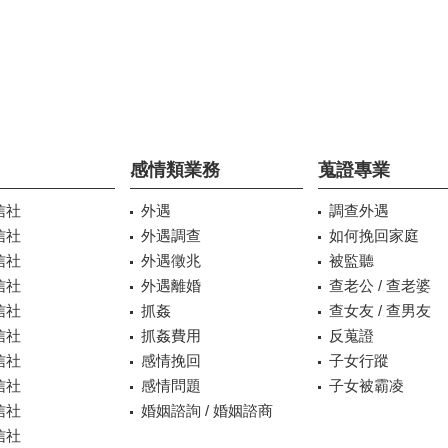
感情類業務
蒐證專業
信社
外遇
調查外遇
信社
外遇調查
如何挽回家庭
信社
外遇徵兆
被監聽
信社
外遇離婚
查老公 / 查老婆
信社
抓姦
查女友 / 查男友
信社
抓姦費用
反蒐證
信社
感情挽回
子女行蹤
信社
感情問題
子女被霸凌
信社
婚姻諮詢 / 婚姻諮商
信社