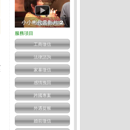
工商徵信
法律諮詢
。
家暴徵信
水
感情挽回
跨國專案
外遇捉猴
婚前徵信