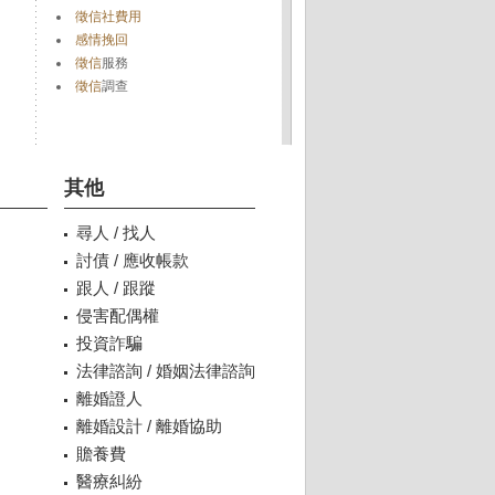
徵信社費用
感情挽回
徵信
服務
徵信
調查
其他
尋人 / 找人
討債 / 應收帳款
跟人 / 跟蹤
侵害配偶權
投資詐騙
法律諮詢 / 婚姻法律諮詢
離婚證人
離婚設計 / 離婚協助
贍養費
醫療糾紛