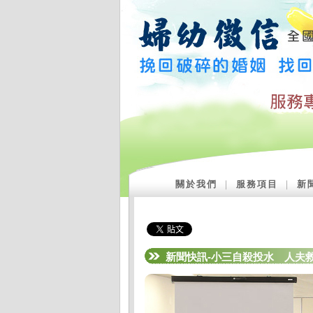
關於我們
｜
服務項目
｜
新
新聞快訊-小三自殺投水 人夫