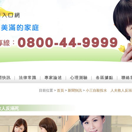
聞快訊
｜
法律常識
｜
專家論述
｜
心理測驗
｜
各區據點
｜
聯絡
目前位置 >
首頁
>
新聞快訊
>
小三自殺投水 人夫救人反溺
救人反溺死