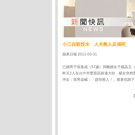
小三自殺投水 人夫救人反溺死
蘋果日報 2011-03-31
已婚男子張進成（57歲）與離婚女子楊晶玉
昨天2人在台中市豐原區路邊大吵，楊女突然
沖走；張男追喊：「趕快救人！」接著也跳下