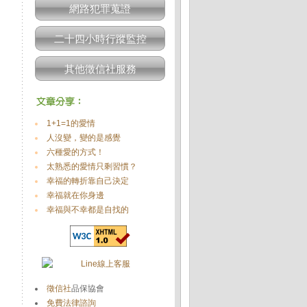
網路犯罪蒐證
二十四小時行蹤監控
其他徵信社服務
1+1=1的愛情
人沒變，變的是感覺
六種愛的方式！
太熟悉的愛情只剩習慣？
幸福的轉折靠自己決定
幸福就在你身邊
幸福與不幸都是自找的
徵信社
品保協會
免費法律諮詢