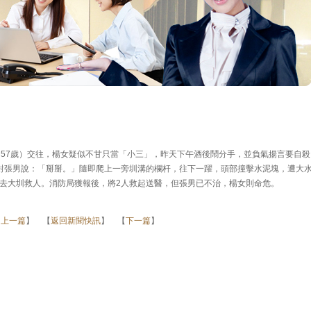
（57歲）交往，楊女疑似不甘只當「小三」，昨天下午酒後鬧分手，並負氣揚言要自殺
對張男說：「掰掰。」隨即爬上一旁圳溝的欄杆，往下一躍，頭部撞擊水泥塊，遭大
去大圳救人。消防局獲報後，將2人救起送醫，但張男已不治，楊女則命危。
【
上一篇
】 【
返回新聞快訊
】 【
下一篇
】