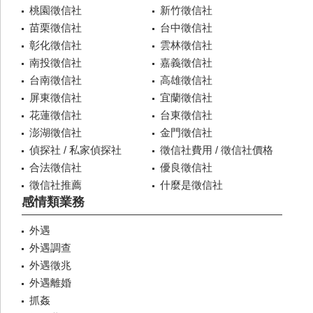
桃園徵信社
新竹徵信社
苗栗徵信社
台中徵信社
彰化徵信社
雲林徵信社
南投徵信社
嘉義徵信社
台南徵信社
高雄徵信社
屏東徵信社
宜蘭徵信社
花蓮徵信社
台東徵信社
澎湖徵信社
金門徵信社
偵探社 / 私家偵探社
徵信社費用 / 徵信社價格
合法徵信社
優良徵信社
徵信社推薦
什麼是徵信社
感情類業務
外遇
外遇調查
外遇徵兆
外遇離婚
抓姦