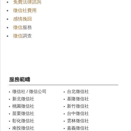
免費法律諮詢
徵信社費用
感情挽回
徵信
服務
徵信
調查
服務範疇
徵信社 / 徵信公司
台北徵信社
新北徵信社
基隆徵信社
桃園徵信社
新竹徵信社
苗栗徵信社
台中徵信社
彰化徵信社
雲林徵信社
南投徵信社
嘉義徵信社