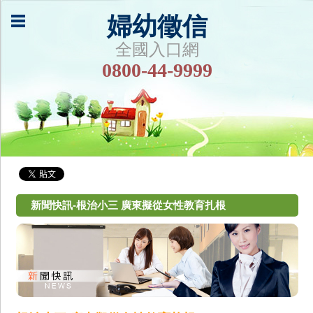
婦幼徵信
全國入口網
0800-44-9999
新聞快訊-根治小三 廣東擬從女性教育扎根