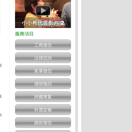
工商徵信
法律諮詢
避
家暴徵信
感情挽回
。
葉
跨國專案
外遇捉猴
故
婚前徵信