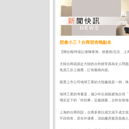
想會小三？台商宿舍晚點名
【聯合報/特派記者陳東旭、侯雅燕/北京、上海報導】
大陸台商或派赴大陸的台幹經常因為女人問題
免員工步上後塵，訂有嚴格內規。
股票上市公司地球工業的大陸廠就是一例，珠
地球工業的考量是，減少外出就能避免出現「
飛呈定下的「特別事」定義很嚴，台幹在珠海
上海的台商則說，台商多會以成文或不成文規
不回宿舍，若在外過夜，須由廠房最高負責人