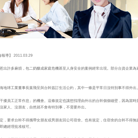
 2011.03.29
惹出許多麻煩，包二奶釀成家庭危機甚至人身安全的案例經常出現。部分台資企業為
海地球工業董事長葉飛呈與台幹簽訂生活公約，其中一條是平常日沒特別事不得外出
干擾員工正常作息」的機會。這條規定也讓想找理由外出的台幹個個碰壁，因為當時
沒家人、沒朋友，自然就不會有特別事，不需要外出。
定，要求台幹不得攜帶女朋友或男朋友回公司宿舍。也有規定，住宿舍的台幹不得無
即總經理批准核可。