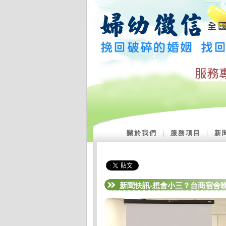
關於我們
｜
服務項目
｜
新
新聞快訊-想會小三？台商宿舍