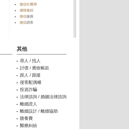
徵信社費用
感情挽回
徵信
服務
徵信
調查
其他
尋人 / 找人
討債 / 應收帳款
跟人 / 跟蹤
侵害配偶權
投資詐騙
法律諮詢 / 婚姻法律諮詢
離婚證人
離婚設計 / 離婚協助
贍養費
醫療糾紛