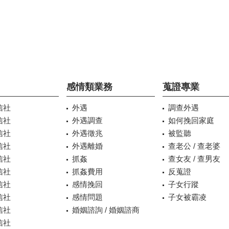
感情類業務
蒐證專業
信社
外遇
調查外遇
信社
外遇調查
如何挽回家庭
信社
外遇徵兆
被監聽
信社
外遇離婚
查老公 / 查老婆
信社
抓姦
查女友 / 查男友
信社
抓姦費用
反蒐證
信社
感情挽回
子女行蹤
信社
感情問題
子女被霸凌
信社
婚姻諮詢 / 婚姻諮商
信社