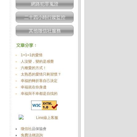
網路犯罪蒐證
二十四小時行蹤監控
其他徵信社服務
1+1=1的愛情
人沒變，變的是感覺
六種愛的方式！
太熟悉的愛情只剩習慣？
幸福的轉折靠自己決定
幸福就在你身邊
幸福與不幸都是自找的
徵信社
品保協會
免費法律諮詢