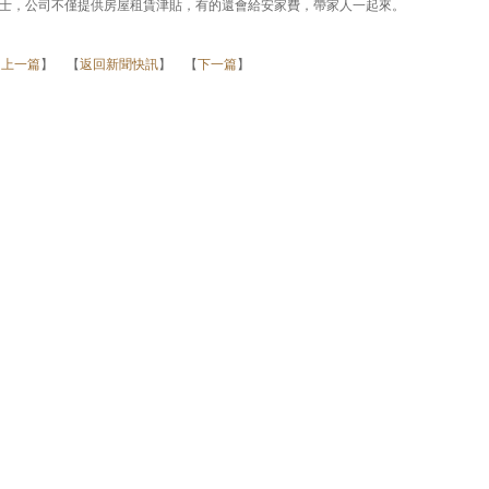
士，公司不僅提供房屋租賃津貼，有的還會給安家費，帶家人一起來。
【
上一篇
】 【
返回新聞快訊
】 【
下一篇
】