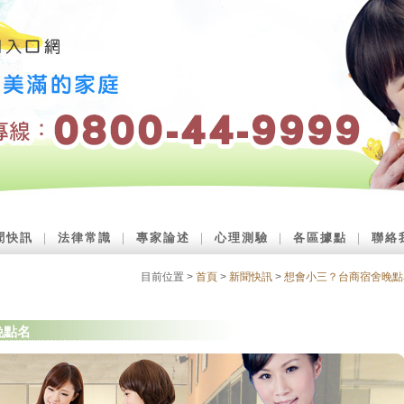
聞快訊
｜
法律常識
｜
專家論述
｜
心理測驗
｜
各區據點
｜
聯絡
目前位置 >
首頁
>
新聞快訊
>
想會小三？台商宿舍晚點
晚點名