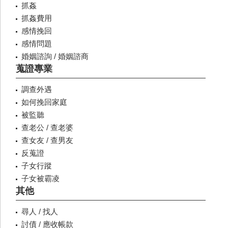
抓姦
抓姦費用
感情挽回
感情問題
婚姻諮詢 / 婚姻諮商
蒐證專業
調查外遇
如何挽回家庭
被監聽
查老公 / 查老婆
查女友 / 查男友
反蒐證
子女行蹤
子女被霸凌
其他
尋人 / 找人
討債 / 應收帳款