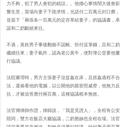
力不夠，犯了男人會犯的錯誤」。他擔心事情鬧大後會影
響生意，當場向妻子下跪求情，允諾付二百萬元封口費，
並簽下「兩張各一百萬元的定存單給妻子」的協議書，承
諾和二奶斷絕來往。
不過，黃姓男子事後翻臉不認帳、拒付這筆錢，且和二奶
繼續往來；妻子氣炸，認為老公黃牛，便對簿公堂要他屢
行協議。
法院審理時，男方主張妻子沒捉姦在床，且抓姦過程不合
法，還偷看他的電腦，以公開他的親密照威脅，他無力反
抗，才被迫答應付兩百萬，這種協議根本無效。
法官傳律師作證，律師說，「我是見證人」，全程有公安
陪同，雙方在飯店大廳協議，二奶胞姊也全程在場。法官
認定黃男並非被迫，判他必須履行協議，給付妻子兩百萬