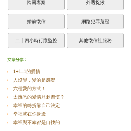
跨國專案
外遇捉猴
婚前徵信
網路犯罪蒐證
二十四小時行蹤監控
其他徵信社服務
1+1=1的愛情
人沒變，變的是感覺
六種愛的方式！
太熟悉的愛情只剩習慣？
幸福的轉折靠自己決定
幸福就在你身邊
幸福與不幸都是自找的