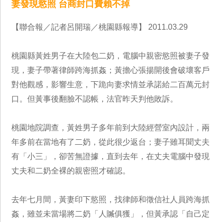
妻發現慾照 台商封口費賴不掉
【聯合報／記者呂開瑞／桃園縣報導】 2011.03.29
桃園縣黃姓男子在大陸包二奶，電腦中親密慾照被妻子發
現，妻子帶著律師跨海抓姦；黃擔心張揚開後會破壞客戶
對他觀感，影響生意，下跪向妻求情並承諾給二百萬元封
口。但黃事後翻臉不認帳，法官昨天判他敗訴。
桃園地院調查，黃姓男子多年前到大陸經營室內設計，兩
年多前在當地有了二奶，從此很少返台；妻子雖耳聞丈夫
有「小三」，卻苦無證據，直到去年，在丈夫電腦中發現
丈夫和二奶全裸的親密照才確認。
去年七月間，黃妻印下慾照，找律師和徵信社人員跨海抓
姦，雖並未當場將二奶「人贓俱獲」，但黃承認「自己定