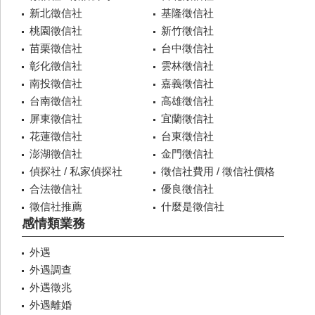
新北徵信社
基隆徵信社
桃園徵信社
新竹徵信社
苗栗徵信社
台中徵信社
彰化徵信社
雲林徵信社
南投徵信社
嘉義徵信社
台南徵信社
高雄徵信社
屏東徵信社
宜蘭徵信社
花蓮徵信社
台東徵信社
澎湖徵信社
金門徵信社
偵探社 / 私家偵探社
徵信社費用 / 徵信社價格
合法徵信社
優良徵信社
徵信社推薦
什麼是徵信社
感情類業務
外遇
外遇調查
外遇徵兆
外遇離婚