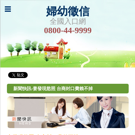
婦幼徵信
全國入口網
0800-44-9999
新聞快訊-妻發現慾照 台商封口費賴不掉