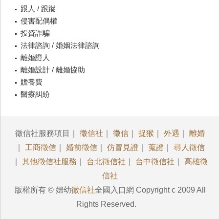
跟人 / 跟蹤
侵害配偶權
投資詐騙
法律諮詢 / 婚姻法律諮詢
離婚證人
離婚設計 / 離婚協助
贍養費
醫療糾紛
徵信社服務項目｜
徵信社
｜
徵信
｜
捉猴
｜
外遇
｜
離婚
｜
工商徵信
｜
婚前徵信
｜
仿冒見證
｜
蒐證
｜
尋人徵信
｜
其他徵信社服務
｜
台北徵信社
｜
台中徵信社
｜
高雄徵
信社
版權所有 © 婦幼
徵信社
全國入口網 Copyright c 2009 All
Rights Reserved.