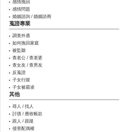
感情挽回
感情問題
婚姻諮詢 / 婚姻諮商
蒐證專業
調查外遇
如何挽回家庭
被監聽
查老公 / 查老婆
查女友 / 查男友
反蒐證
子女行蹤
子女被霸凌
其他
尋人 / 找人
討債 / 應收帳款
跟人 / 跟蹤
侵害配偶權