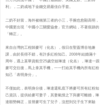
利」，二奶成地下金錢交易最佳白手套。
二奶不好當，海外被稱第三者的小三，手腕也愈顯高明，
中國更出現「中國小三關愛協會」官方網站，不著痕跡的
「轉正」。
來自台灣的工程師麥可（化名），假日在聖蓋博谷地兼
課，由於長得不錯，有許多紅粉知己。2008年結婚滿十
周年，遇上某華資航空25歲空姐琳達（化名），琳達一跟
麥可交往後，馬上拿其手機，一一打給其手機內所有紅粉
知己「表明身分」。
不僅如此，表明身分後，琳達還私底下將麥可所有紅粉知
己資訊，提供給麥可妻子，其妻氣憤之下與麥可離婚，琳
達順勢轉正，並替麥可生了兒子，沒想到兒子生下來驗