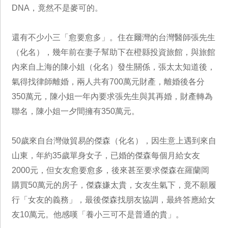
DNA，竟然不是麥可的。
還有不少小三「愈要愈多」。住在爾灣的台灣醫師張先生
（化名），幾年前在妻子幫助下在橙縣投資旅館，與旅館
內來自上海的陳小姐（化名）發生關係，張太太知道後，
氣得找律師離婚，兩人共有700萬元財產，離婚後各分
350萬元，陳小姐一年內要求張先生與其再婚，財產轉為
聯名，陳小姐一夕間擁有350萬元。
50歲來自台灣做貿易的傑森（化名），因生意上遇到來自
山東，年約35歲單身女子，已婚的傑森每個月給女友
2000元，但女友愈要愈多，後來甚至要求傑森在羅蘭岡
購買50萬元的房子，傑森嫌太貴，女友生氣下，竟不願履
行「女友的義務」，最後傑森找朋友協調，最終答應給女
友10萬元。他感嘆「養小三可不是普通的貴」。