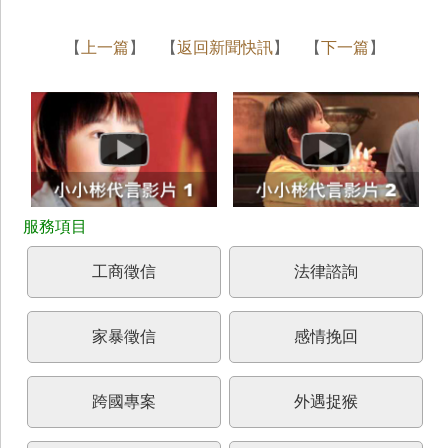
【
上一篇
】 【
返回新聞快訊
】 【
下一篇
】
工商徵信
法律諮詢
家暴徵信
感情挽回
跨國專案
外遇捉猴