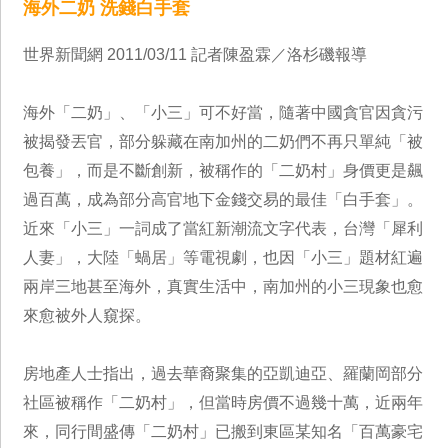
海外二奶 洗錢白手套
世界新聞網 2011/03/11 記者陳盈霖／洛杉磯報導
海外「二奶」、「小三」可不好當，隨著中國貪官因貪污
被揭發丟官，部分躲藏在南加州的二奶們不再只單純「被
包養」，而是不斷創新，被稱作的「二奶村」身價更是飆
過百萬，成為部分高官地下金錢交易的最佳「白手套」。
近來「小三」一詞成了當紅新潮流文字代表，台灣「犀利
人妻」，大陸「蝸居」等電視劇，也因「小三」題材紅遍
兩岸三地甚至海外，真實生活中，南加州的小三現象也愈
來愈被外人窺探。
房地產人士指出，過去華裔聚集的亞凱迪亞、羅蘭岡部分
社區被稱作「二奶村」，但當時房價不過幾十萬，近兩年
來，同行間盛傳「二奶村」已搬到東區某知名「百萬豪宅