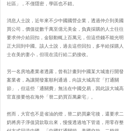
社區」，不僅隱密，學區也不錯。
消息人士說，近年來不少中國國營企業，透過仲介到美國
買公司，價值從數千萬至億元美金，負責採購的人士往往
要求仲介給回扣，金額動輒上百萬元，但這些錢不能光明
正大回到中國。該人士說，過去這些回扣，多半給採購人
士在美的妻小，但現在流行給二奶接收。
另一名房地產業者透露，曾有計畫到中國某大城進行開發
案業者，為讓開發案順利通過，向該大城高官「打通關
節」，但這些「通關費」無法在中國交易，因此該大城高
官直接要他在海外「替二奶買百萬豪宅」。
然而，大官也不是省油的燈，替二奶買豪宅後，還要求二
奶將房子淨值貸款取出來，慢慢透過地下管道，用零存整
付方式回流中國，「中國打通關節、美國交款、二奶得