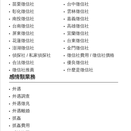
苗栗徵信社
台中徵信社
彰化徵信社
雲林徵信社
南投徵信社
嘉義徵信社
台南徵信社
高雄徵信社
屏東徵信社
宜蘭徵信社
花蓮徵信社
台東徵信社
澎湖徵信社
金門徵信社
偵探社 / 私家偵探社
徵信社費用 / 徵信社價格
合法徵信社
優良徵信社
徵信社推薦
什麼是徵信社
感情類業務
外遇
外遇調查
外遇徵兆
外遇離婚
抓姦
抓姦費用