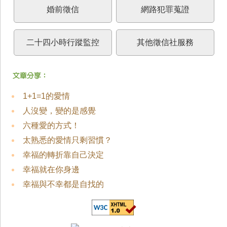
婚前徵信
網路犯罪蒐證
二十四小時行蹤監控
其他徵信社服務
1+1=1的愛情
人沒變，變的是感覺
六種愛的方式！
太熟悉的愛情只剩習慣？
幸福的轉折靠自己決定
幸福就在你身邊
幸福與不幸都是自找的