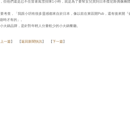
，但他們還是忍不住冒著風雪排隊1小時，就是為了要幫女兒買到日本傑尼斯偶像團
是要考查，「我跟小玥有很多靈感都來自於日本，像以前在東區開Pub，還有後來開『
遊時才有的」。
T」小火鍋品牌，是針對年輕人分量較少的小火鍋餐廳。
【
上一篇
】 【
返回新聞快訊
】 【
下一篇
】