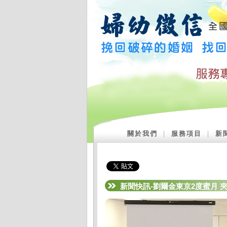
關於我們
｜
服務項目
｜
新
新聞快訊-劉爾金東京2度蜜月 