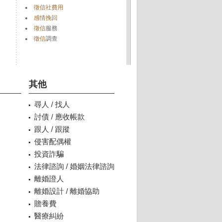
徵信社費用
感情挽回
徵信
服務
徵信
調查
其他
尋人 / 找人
討債 / 應收帳款
跟人 / 跟蹤
侵害配偶權
投資詐騙
法律諮詢 / 婚姻法律諮詢
離婚證人
離婚設計 / 離婚協助
贍養費
醫療糾紛