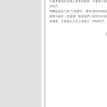
不過本來說好是兩人世界的旅遊，不要有小孩
的照片。
劉爾金說此行除了2度蜜月，還有1個目的就
康煮火鍋店』的靈感，都是我們一起到日本旅
他透露，夫妻最近又在上海成立「MINIPO