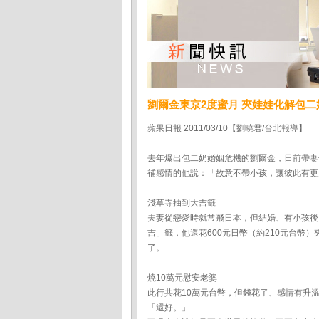
劉爾金東京2度蜜月 夾娃娃化解包二
蘋果日報 2011/03/10【劉曉君/台北報導】
去年爆出包二奶婚姻危機的劉爾金，日前帶妻
補感情的他說：「故意不帶小孩，讓彼此有更
淺草寺抽到大吉籤
夫妻從戀愛時就常飛日本，但結婚、有小孩後
吉」籤，他還花600元日幣（約210元台
了。
燒10萬元慰安老婆
此行共花10萬元台幣，但錢花了、感情有升
「還好。」