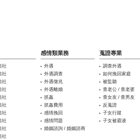
感情類業務
蒐證專業
信社
外遇
調查外遇
信社
外遇調查
如何挽回家庭
信社
外遇徵兆
被監聽
信社
外遇離婚
查老公 / 查老婆
信社
抓姦
查女友 / 查男友
信社
抓姦費用
反蒐證
信社
感情挽回
子女行蹤
信社
感情問題
子女被霸凌
信社
婚姻諮詢 / 婚姻諮商
信社