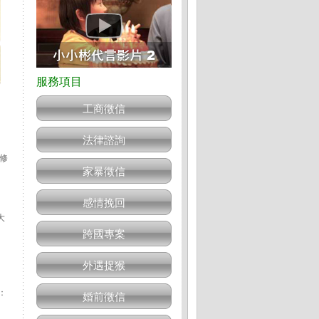
工商徵信
法律諮詢
修
家暴徵信
感情挽回
大
跨國專案
外遇捉猴
：
婚前徵信