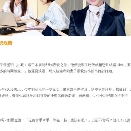
奶危機
子曾瑩玥（小玥）飛日本展開5天4夜愛之旅，他們從學生時代就相戀且結婚14年，要
多的時間相處。」他還耍浪漫，玩夾娃娃專釣妻子最愛的小熊吊飾討好她。
已很久沒去玩，今年刻意甩開一雙兒女，飛東京再度蜜月，到淺草寺拜拜，都抽到「
幣）夾娃娃，費盡心思終於釣到可愛的小熊吊飾送老婆，雖然禮小，但小玥已開心得不得
溫嗎？劉爾金說：「走路會手牽手，靠在一起，應該有吧！」以前不會嗎？他想了想說