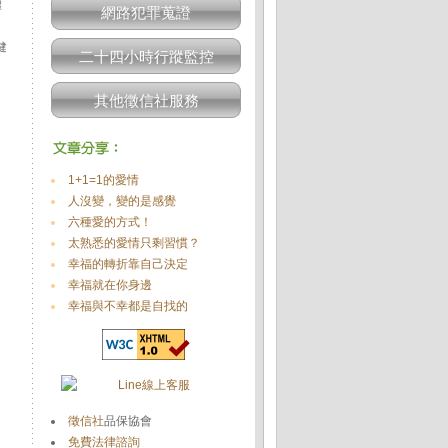
體
網路犯罪蒐證
健
二十四小時行蹤監控
其他徵信社服務
1+1=1的愛情
人沒變，變的是感覺
六種愛的方式！
太熟悉的愛情只剩習慣？
幸福的轉折靠自己決定
幸福就在你身邊
幸福與不幸都是自找的
徵信社
品保協會
免費法律諮詢