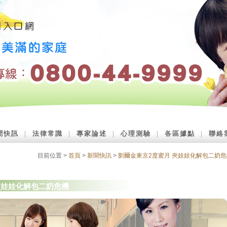
聞快訊
｜
法律常識
｜
專家論述
｜
心理測驗
｜
各區據點
｜
聯絡
目前位置 >
首頁
>
新聞快訊
>
劉爾金東京2度蜜月 夾娃娃化解包二奶危
夾娃娃化解包二奶危機