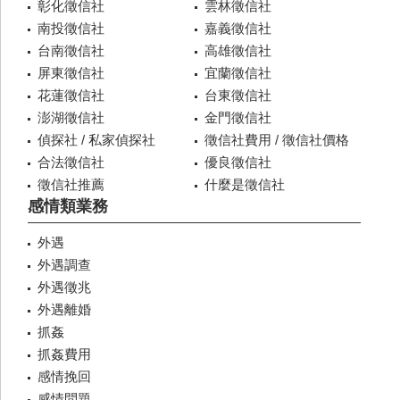
彰化徵信社
雲林徵信社
南投徵信社
嘉義徵信社
台南徵信社
高雄徵信社
屏東徵信社
宜蘭徵信社
花蓮徵信社
台東徵信社
澎湖徵信社
金門徵信社
偵探社 / 私家偵探社
徵信社費用 / 徵信社價格
合法徵信社
優良徵信社
徵信社推薦
什麼是徵信社
感情類業務
外遇
外遇調查
外遇徵兆
外遇離婚
抓姦
抓姦費用
感情挽回
感情問題