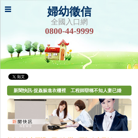
婦幼徵信
全國入口網
0800-44-9999
新聞快訊-捉姦躲進衣櫃裡 工程師辯稱不知人妻已婚