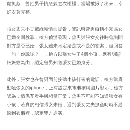
處抓姦，曾姓男子情急躲進衣櫃裡，當場被揪了出來，幸
好衣著完整。
張女丈夫不甘戴綠帽憤而提告，警訊時曾男辯稱不知張女
已婚企圖脫罪，檢方偵辦發現，曾男與張女交往時曾詢問
對方是否已婚，張女雖未肯定給是或不是的答案，但回答
一句「你說呢？」，檢方以張女生了4個小孩，應有明顯
妊娠紋為由，認定曾男知道張女已婚身分。
此外，張女也在曾男面前接聽小孩打來的電話，檢方當庭
勘驗張女的iphone，上有設定來電暱稱與圖片顯示，檢方
認為，情侶互看手機相當正常，曾男不可能不知道張女有
小孩，若真的相信張女未婚，遇到張女丈夫抓姦時就不必
躲到衣櫃裡，認定雙方通姦。