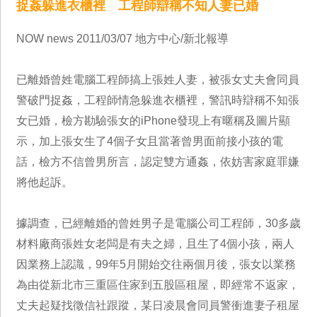
捉姦躲進衣櫃裡 工程師辯稱不知人妻已婚
NOW news 2011/03/07 地方中心/新北報導
已離婚曾姓電腦工程師搞上張姓人妻，被張女丈夫會同員
警破門捉姦，工程師情急躲進衣櫃裡，警訊時辯稱不知張
女已婚，檢方勘驗張女的iPhone發現上有暱稱及圖片顯
示，加上張女生了4個子女且當著曾男面前接小孩的電
話，檢方不信曾男所言，認定雙方通姦，依妨害家庭罪嫌
將他起訴。
據調查，已經離婚的曾姓男子是電腦公司工程師，30多歲
材料廠商張姓女老闆是有夫之婦，且生了4個小孩，兩人
因業務上認識，99年5月開始交往兩個月後，張女以業務
為由從新北市三重區住家到五股區租屋，即經常不返家，
丈夫起疑找徵信社跟蹤，某日凌晨會同員警衝進妻子租屋