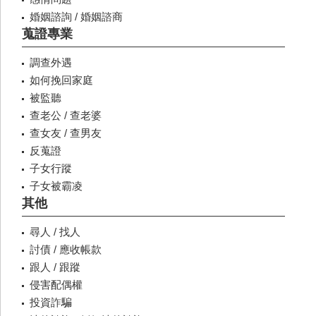
婚姻諮詢 / 婚姻諮商
蒐證專業
調查外遇
如何挽回家庭
被監聽
查老公 / 查老婆
查女友 / 查男友
反蒐證
子女行蹤
子女被霸凌
其他
尋人 / 找人
討債 / 應收帳款
跟人 / 跟蹤
侵害配偶權
投資詐騙