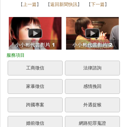
【
上一篇
】 【
返回新聞快訊
】 【
下一篇
】
工商徵信
法律諮詢
家暴徵信
感情挽回
跨國專案
外遇捉猴
婚前徵信
網路犯罪蒐證