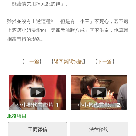
「能讓情夫甩掉元配的神」。
雖然並沒有上述這種神，但是有「小三」不死心，甚至選
上酒店小姐最愛的「天蓬元帥豬八戒」回家供奉，也算是
相當奇特的現象。
【
上一篇
】 【
返回新聞快訊
】 【
下一篇
】
工商徵信
法律諮詢