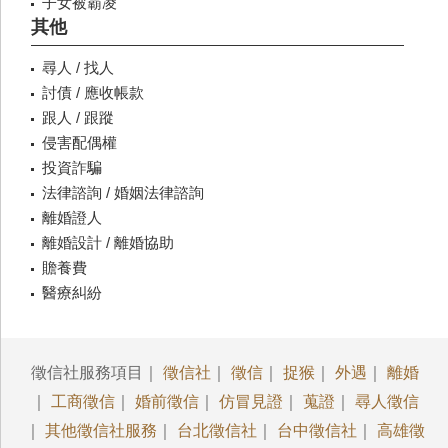
子女被霸凌
其他
尋人 / 找人
討債 / 應收帳款
跟人 / 跟蹤
侵害配偶權
投資詐騙
法律諮詢 / 婚姻法律諮詢
離婚證人
離婚設計 / 離婚協助
贍養費
醫療糾紛
徵信社服務項目｜
徵信社
｜
徵信
｜
捉猴
｜
外遇
｜
離婚
｜
工商徵信
｜
婚前徵信
｜
仿冒見證
｜
蒐證
｜
尋人徵信
｜
其他徵信社服務
｜
台北徵信社
｜
台中徵信社
｜
高雄徵