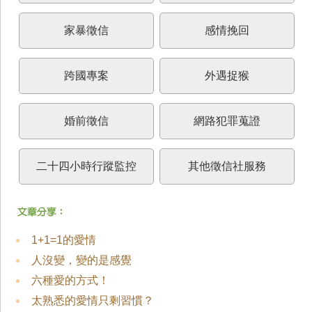
家暴徵信
感情挽回
跨國專案
外遇捉猴
婚前徵信
網路犯罪蒐證
二十四小時行蹤監控
其他徵信社服務
1+1=1的愛情
人沒變，變的是感覺
六種愛的方式！
太熟悉的愛情只剩習慣？