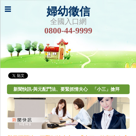
婦幼徵信
全國入口網
0800-44-9999
新聞快訊-與元配鬥法、要緊抓情夫心 「小三」搶拜
豬八戒