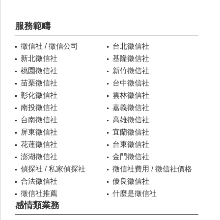
服務範疇
徵信社 / 徵信公司
台北徵信社
新北徵信社
基隆徵信社
桃園徵信社
新竹徵信社
苗栗徵信社
台中徵信社
彰化徵信社
雲林徵信社
南投徵信社
嘉義徵信社
台南徵信社
高雄徵信社
屏東徵信社
宜蘭徵信社
花蓮徵信社
台東徵信社
澎湖徵信社
金門徵信社
偵探社 / 私家偵探社
徵信社費用 / 徵信社價格
合法徵信社
優良徵信社
徵信社推薦
什麼是徵信社
感情類業務