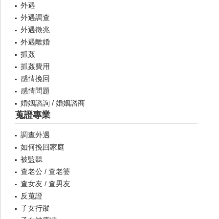
外遇
外遇調查
外遇徵兆
外遇離婚
抓姦
抓姦費用
感情挽回
感情問題
婚姻諮詢 / 婚姻諮商
蒐證專業
調查外遇
如何挽回家庭
被監聽
查老公 / 查老婆
查女友 / 查男友
反蒐證
子女行蹤