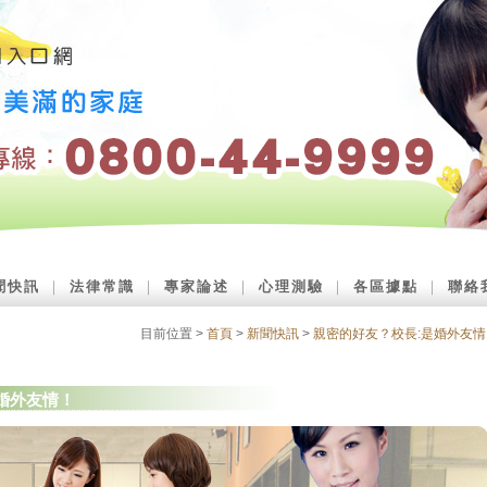
聞快訊
｜
法律常識
｜
專家論述
｜
心理測驗
｜
各區據點
｜
聯絡
目前位置 >
首頁
>
新聞快訊
>
親密的好友？校長:是婚外友情
婚外友情！