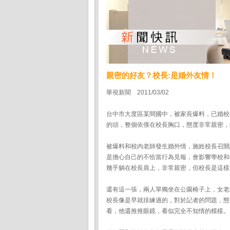
親密的好友？校長:是婚外友情！
華視新聞 2011/03/02
台中市大度區某間國中，被家長爆料，已婚校
的頭，整個依偎在校長胸口，態度非常親密，
被爆料和校內老師發生婚外情，施姓校長召開
是擔心自己的不恰當行為見報，會影響學校和
幾乎躺在校長肩上，非常親密，但校長是這樣
還有這一張，兩人單獨坐在公園椅子上，女老
校長像是早就排練過的，對於記者的問題，態
看，他還推推眼鏡，看似完全不知情的模樣。