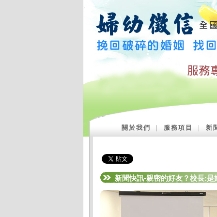
關於我們
｜
服務項目
｜
新
新聞快訊-親密的好友？校長:是