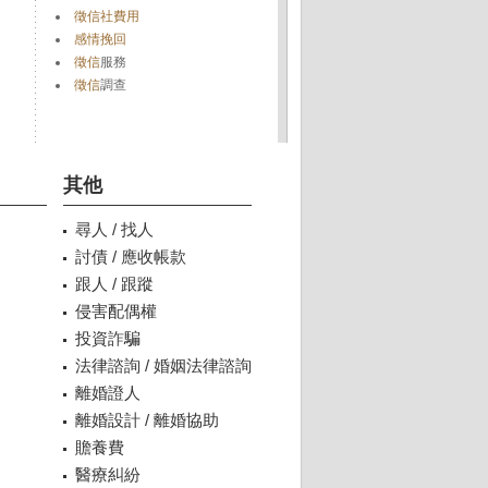
徵信社費用
感情挽回
徵信
服務
徵信
調查
其他
尋人 / 找人
討債 / 應收帳款
跟人 / 跟蹤
侵害配偶權
投資詐騙
法律諮詢 / 婚姻法律諮詢
離婚證人
離婚設計 / 離婚協助
贍養費
醫療糾紛