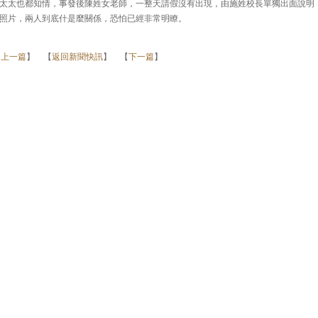
太太也都知情，事發後陳姓女老師，一整天請假沒有出現，由施姓校長單獨出面說明
照片，兩人到底什是麼關係，恐怕已經非常明瞭。
【
上一篇
】 【
返回新聞快訊
】 【
下一篇
】