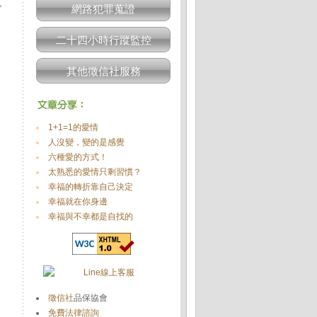
，
網路犯罪蒐證
二十四小時行蹤監控
其他徵信社服務
1+1=1的愛情
人沒變，變的是感覺
六種愛的方式！
太熟悉的愛情只剩習慣？
幸福的轉折靠自己決定
幸福就在你身邊
幸福與不幸都是自找的
徵信社
品保協會
免費法律諮詢