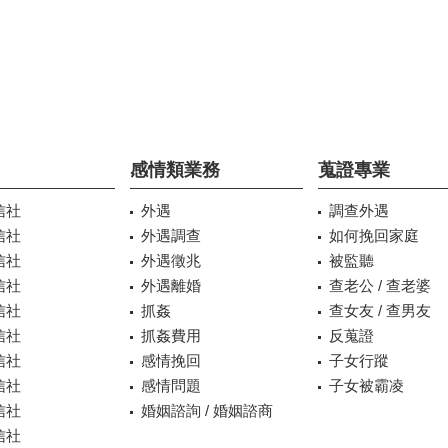
感情類業務
蒐證專業
信社
外遇
調查外遇
信社
外遇調查
如何挽回家庭
信社
外遇徵兆
被監聽
信社
外遇離婚
查老公 / 查老婆
信社
抓姦
查女友 / 查男友
信社
抓姦費用
反蒐證
信社
感情挽回
子女行蹤
信社
感情問題
子女被霸凌
信社
婚姻諮詢 / 婚姻諮商
信社