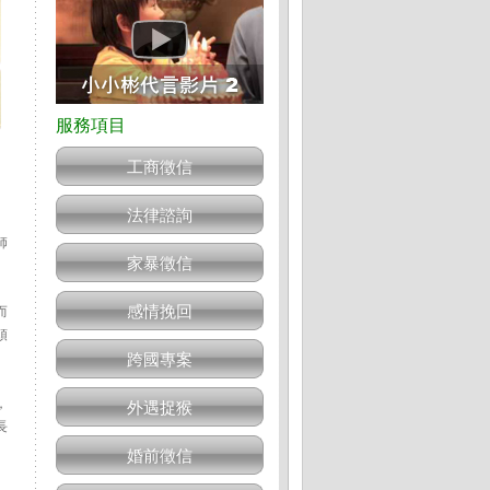
工商徵信
法律諮詢
師
家暴徵信
。
感情挽回
而
頭
跨國專案
，
外遇捉猴
長
婚前徵信