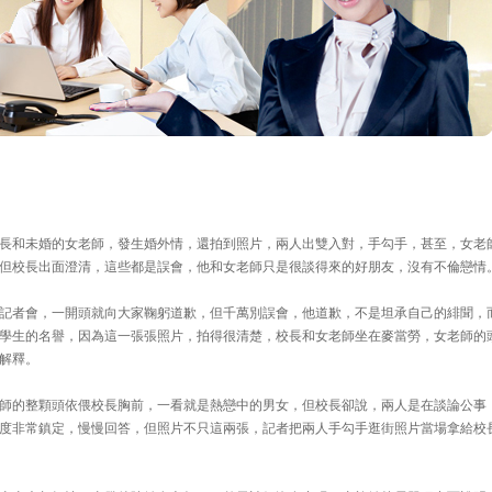
長和未婚的女老師，發生婚外情，還拍到照片，兩人出雙入對，手勾手，甚至，女老
但校長出面澄清，這些都是誤會，他和女老師只是很談得來的好朋友，沒有不倫戀情
記者會，一開頭就向大家鞠躬道歉，但千萬別誤會，他道歉，不是坦承自己的緋聞，
學生的名譽，因為這一張張照片，拍得很清楚，校長和女老師坐在麥當勞，女老師的
解釋。
師的整顆頭依偎校長胸前，一看就是熱戀中的男女，但校長卻說，兩人是在談論公事
度非常鎮定，慢慢回答，但照片不只這兩張，記者把兩人手勾手逛街照片當場拿給校