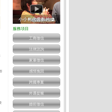
工商徵信
法律諮詢
老
家暴徵信
感情挽回
否
跨國專案
日
外遇捉猴
受
婚前徵信