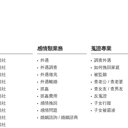
感情類業務
蒐證專業
信社
外遇
調查外遇
信社
外遇調查
如何挽回家庭
信社
外遇徵兆
被監聽
信社
外遇離婚
查老公 / 查老婆
信社
抓姦
查女友 / 查男友
信社
抓姦費用
反蒐證
信社
感情挽回
子女行蹤
信社
感情問題
子女被霸凌
信社
婚姻諮詢 / 婚姻諮商
信社