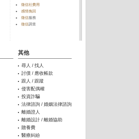
徵信社費用
感情挽回
徵信
服務
徵信
調查
其他
尋人 / 找人
討債 / 應收帳款
跟人 / 跟蹤
侵害配偶權
投資詐騙
法律諮詢 / 婚姻法律諮詢
離婚證人
離婚設計 / 離婚協助
贍養費
醫療糾紛