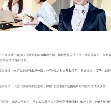
中市大道國中施姓校長與女老師傳出婚外情，施姓校長今天下午出面否認表示，與女
造成困擾而鞠躬道歉。
校長與校內未婚女老師傳出婚外情，並刊登2人外出互動照片，施姓校長今天下午出面
打羽毛球，只是比較聊得來的朋友，媒體刊登的照片是拍攝角度問題所造成的誤會，
的困擾，鞠躬表示歉意。至於教育局已成立調查委員會對事件進行了解，他會配合接