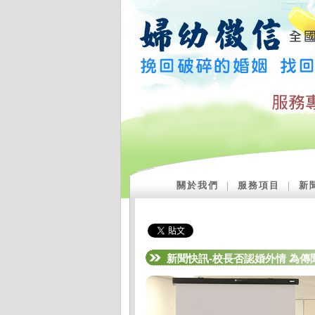
關於我們
｜
服務項目
｜
新
新聞快訊-校長否認婚外情 為傳