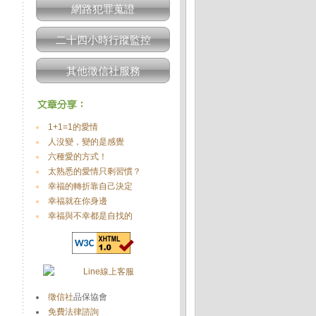
網路犯罪蒐證
二十四小時行蹤監控
其他徵信社服務
1+1=1的愛情
人沒變，變的是感覺
六種愛的方式！
太熟悉的愛情只剩習慣？
幸福的轉折靠自己決定
幸福就在你身邊
幸福與不幸都是自找的
徵信社
品保協會
免費法律諮詢