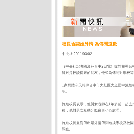
校長否認婚外情 為傳聞道歉
中央社 2011/03/02
（中央社記者陳淑芬台中2日電）媒體報導台
師只是較談得來的朋友，他並為傳聞對學校等
1家媒體今天報導台中市大肚區大道國中施姓
認。
施姓校長表示，他與女老師在1年多前一起去
後，他對男女互動分際會更小心處理。
施姓校長並對傳出婚外情傳聞造成學校及校園
調查。