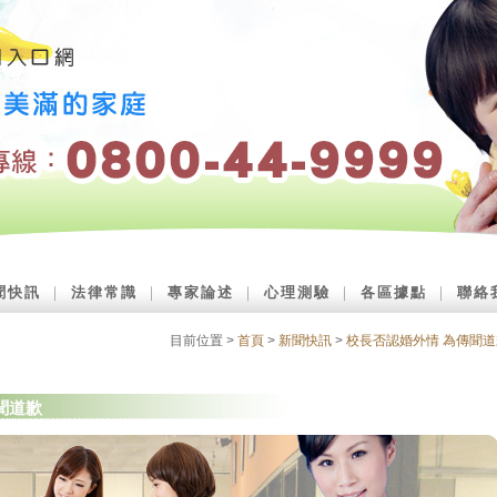
聞快訊
｜
法律常識
｜
專家論述
｜
心理測驗
｜
各區據點
｜
聯絡
目前位置 >
首頁
>
新聞快訊
>
校長否認婚外情 為傳聞道
聞道歉