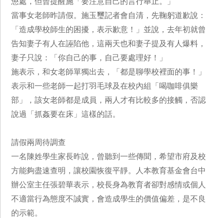
懲處，但曾提醒施「要注意自己的言行舉止。」
當事女老師昨請假。施玉璽記者會自清，先鞠躬道歉說：
「造成學校師生的困擾，表示歉意！」並說，去年初就曾
告知妻子有人在誣陷他，這兩天也和妻子提及有人爆料，
妻子只說：「你自己的事，自己要處理好！」
施表示，和女老師單獨出去，「都是聊學校裡面的事！」
表示和一些老師一起打羽毛球及在校內組「喝咖啡俱樂
部」，該女老師都是成員，兩人才有比較多的接觸，否認
說過「抓姦要在床」這樣的話。
請假兩周待調查
一名陳姓學生家長昨說，曾聽到一些傳聞，希望市府及校
方能夠盡速查明，讓校園恢復平靜。人本教育基金會台中
辦公室主任張碧華表示，校長身為教育者卻對感情或個人
不適當行為態度不誠實，會造成學生的價值偏差，是不良
的示範。