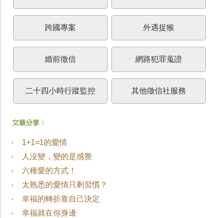
跨國專案
外遇捉猴
婚前徵信
網路犯罪蒐證
二十四小時行蹤監控
其他徵信社服務
1+1=1的愛情
人沒變，變的是感覺
六種愛的方式！
太熟悉的愛情只剩習慣？
幸福的轉折靠自己決定
幸福就在你身邊