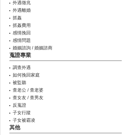
外遇徵兆
外遇離婚
抓姦
抓姦費用
感情挽回
感情問題
婚姻諮詢 / 婚姻諮商
蒐證專業
調查外遇
如何挽回家庭
被監聽
查老公 / 查老婆
查女友 / 查男友
反蒐證
子女行蹤
子女被霸凌
其他