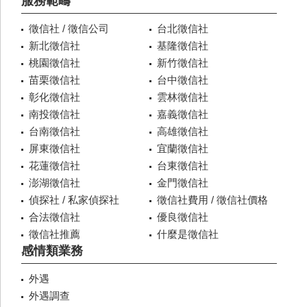
服務範疇
徵信社 / 徵信公司
台北徵信社
新北徵信社
基隆徵信社
桃園徵信社
新竹徵信社
苗栗徵信社
台中徵信社
彰化徵信社
雲林徵信社
南投徵信社
嘉義徵信社
台南徵信社
高雄徵信社
屏東徵信社
宜蘭徵信社
花蓮徵信社
台東徵信社
澎湖徵信社
金門徵信社
偵探社 / 私家偵探社
徵信社費用 / 徵信社價格
合法徵信社
優良徵信社
徵信社推薦
什麼是徵信社
感情類業務
外遇
外遇調查