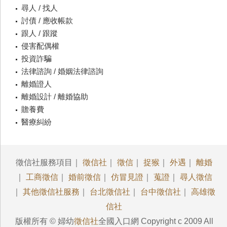
尋人 / 找人
討債 / 應收帳款
跟人 / 跟蹤
侵害配偶權
投資詐騙
法律諮詢 / 婚姻法律諮詢
離婚證人
離婚設計 / 離婚協助
贍養費
醫療糾紛
徵信社服務項目｜
徵信社
｜
徵信
｜
捉猴
｜
外遇
｜
離婚
｜
工商徵信
｜
婚前徵信
｜
仿冒見證
｜
蒐證
｜
尋人徵信
｜
其他徵信社服務
｜
台北徵信社
｜
台中徵信社
｜
高雄徵
信社
版權所有 © 婦幼
徵信社
全國入口網 Copyright c 2009 All