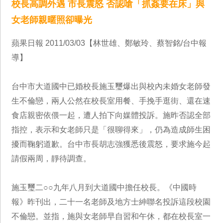
校長高調外遇 市長震怒 否認嗆「抓姦要在床」與
女老師親暱照卻曝光
蘋果日報 2011/03/03【林世雄、鄭敏玲、蔡智銘/台中報
導】
台中市大道國中已婚校長施玉璽爆出與校內未婚女老師發
生不倫戀，兩人公然在校長室用餐、手挽手逛街、還在速
食店親密依偎一起，遭人拍下向媒體投訴。施昨否認全部
指控，表示和女老師只是「很聊得來」，仍為造成師生困
擾而鞠躬道歉。台中市長胡志強獲悉後震怒，要求施今起
請假兩周，靜待調查。
施玉璽二○○九年八月到大道國中擔任校長。《中國時
報》昨刊出，二十一名老師及地方士紳聯名投訴這段校園
不倫戀。並指，施與女老師早自習和午休，都在校長室一