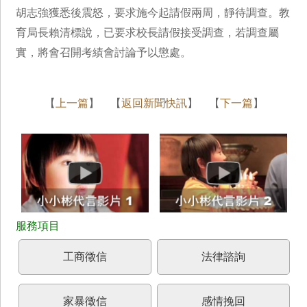
胡志強獲悉後震怒，要求施今起請假兩周，靜待調查。教
育局長賴清標說，已要求校長請假接受調查，若調查屬
實，將會召開考績會討論予以懲處。
【
上一篇
】 【
返回新聞快訊
】 【
下一篇
】
工商徵信
法律諮詢
家暴徵信
感情挽回