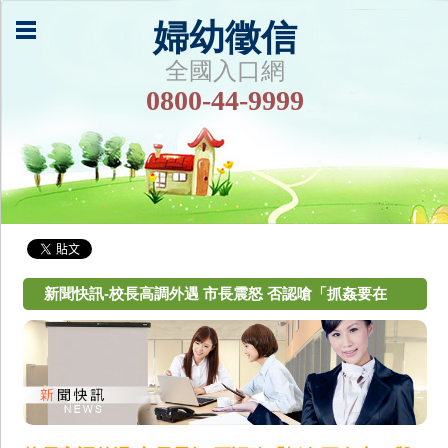
婦幼徵信
全國入口網
0800-44-9999
新聞快訊-校長高調外遇 市長震怒 否認嗆「抓姦要在
床」與女老師親暱照卻曝光