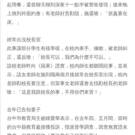
起用餐，還曾聊天聊到深夜十一點半被警衛發現；後來晚
上換到外面約會；有老師好意勸阻，施還嗆：「抓姦要在
床。」
經常出沒校長室
此事讓部分學生有樣學樣，在校內牽手、擁吻，被老師糾
正，還反嗆：「校長可以，我們為什麼不可以。」
該校老師昨向《蘋果》證實，校內師生都聽聞此事，並表
示，該女老師在施到職兩個月後就常在校長室出現，校內
老師勸校長要注意，但當事女老師還會去找勸校長的老師
嗆：「這是我跟校長的事，不用你們來管！」
去年已告知妻子
台中巿教育局主祕鍾愛華表示，在去年四、五月間、當時
的台中縣教育處接獲投訴，指派督學調查，因查無實證未