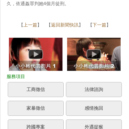
久，依通姦罪判她4個月徒刑。
【
上一篇
】 【
返回新聞快訊
】 【
下一篇
】
工商徵信
法律諮詢
家暴徵信
感情挽回
跨國專案
外遇捉猴