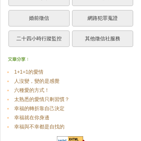
婚前徵信
網路犯罪蒐證
二十四小時行蹤監控
其他徵信社服務
1+1=1的愛情
人沒變，變的是感覺
六種愛的方式！
太熟悉的愛情只剩習慣？
幸福的轉折靠自己決定
幸福就在你身邊
幸福與不幸都是自找的