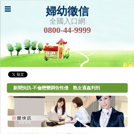
婦幼徵信
全國入口網
0800-44-9999
新聞快訊-不倫戀變調告性侵 熟女通姦判刑