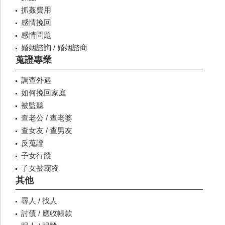
抓姦費用
感情挽回
感情問題
婚姻諮詢 / 婚姻諮商
蒐證專業
調查外遇
如何挽回家庭
被監聽
查老公 / 查老婆
查女友 / 查男友
反蒐證
子女行蹤
子女被霸凌
其他
尋人 / 找人
討債 / 應收帳款