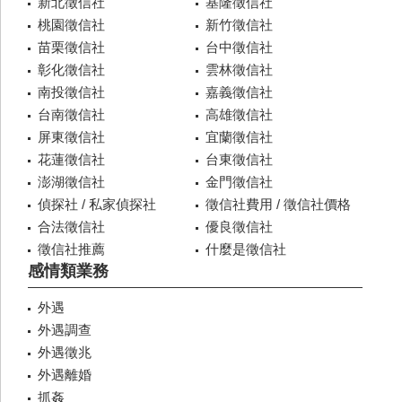
新北徵信社
基隆徵信社
桃園徵信社
新竹徵信社
苗栗徵信社
台中徵信社
彰化徵信社
雲林徵信社
南投徵信社
嘉義徵信社
台南徵信社
高雄徵信社
屏東徵信社
宜蘭徵信社
花蓮徵信社
台東徵信社
澎湖徵信社
金門徵信社
偵探社 / 私家偵探社
徵信社費用 / 徵信社價格
合法徵信社
優良徵信社
徵信社推薦
什麼是徵信社
感情類業務
外遇
外遇調查
外遇徵兆
外遇離婚
抓姦