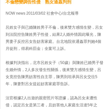
不倫戀變調告性侵 熟女通姦判刑
NOW news 2011/03/02 社會中心/台北報導
呂姓女子與已婚陳姓男子不倫，後來雙方感情生變，呂女
到法院控告陳姓男子性侵，結果2人婚外情因此曝光，陳
男妻子反控呂女告妨害家庭。台北地院依通姦罪判她4個
月徒刑，得易科罰金；全案可上訴。
根據判決指出，北市呂姓女子（50歲）與陳姓已婚男子發
生婚外情，2人多次發生性關係，後來雙方感情生變，呂
女竟控告陳男妨害性自主罪，陳男則坦承與呂女交往5
年，陳妻對呂女提起妨害家庭罪告訴。
法官根據2人出遊的親密照片等證據，認為呂女未遭性
侵，認定呂女是第三者，且妨害他人家庭生活達5年之