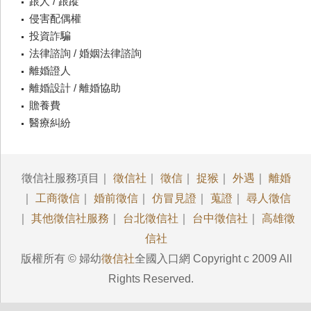
跟人 / 跟蹤
侵害配偶權
投資詐騙
法律諮詢 / 婚姻法律諮詢
離婚證人
離婚設計 / 離婚協助
贍養費
醫療糾紛
徵信社服務項目｜
徵信社
｜
徵信
｜
捉猴
｜
外遇
｜
離婚
｜
工商徵信
｜
婚前徵信
｜
仿冒見證
｜
蒐證
｜
尋人徵信
｜
其他徵信社服務
｜
台北徵信社
｜
台中徵信社
｜
高雄徵
信社
版權所有 © 婦幼
徵信社
全國入口網 Copyright c 2009 All
Rights Reserved.