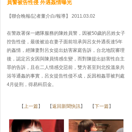
員警被告性侵 外遇姦情曝光
【聯合晚報/記者董介白/報導】 2011.03.02
在警政署保一總隊服務的陳姓員警，因被50歲的呂姓女子
控告性侵，最後被迫在妻子面前坦承與呂女外遇長達5年
的姦情，經陳妻對呂女提出妨害家庭告訴，台北地院審理
後，認定呂女因與陳員情感生變，而對陳提出妨害性自主
罪的告訴，且在二人情感交惡前，雙方甚至到北投溫泉共
浴等通姦的事實，呂女提告性侵不成，反因相姦罪被判處
4月徒刑，得易科罰金。
【
上一篇
】 【
返回新聞快訊
】 【
下一篇
】