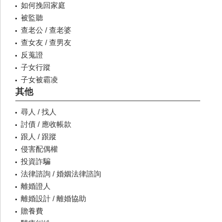
如何挽回家庭
被監聽
查老公 / 查老婆
查女友 / 查男友
反蒐證
子女行蹤
子女被霸凌
其他
尋人 / 找人
討債 / 應收帳款
跟人 / 跟蹤
侵害配偶權
投資詐騙
法律諮詢 / 婚姻法律諮詢
離婚證人
離婚設計 / 離婚協助
贍養費