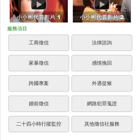
工商徵信
法律諮詢
家暴徵信
感情挽回
跨國專案
外遇捉猴
婚前徵信
網路犯罪蒐證
二十四小時行蹤監控
其他徵信社服務