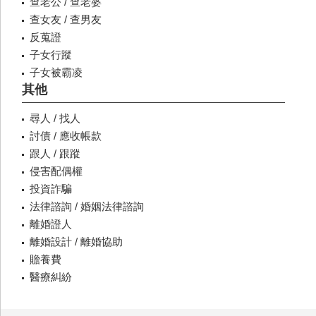
查老公 / 查老婆
查女友 / 查男友
反蒐證
子女行蹤
子女被霸凌
其他
尋人 / 找人
討債 / 應收帳款
跟人 / 跟蹤
侵害配偶權
投資詐騙
法律諮詢 / 婚姻法律諮詢
離婚證人
離婚設計 / 離婚協助
贍養費
醫療糾紛