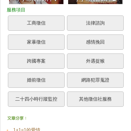
工商徵信
法律諮詢
家暴徵信
感情挽回
跨國專案
外遇捉猴
婚前徵信
網路犯罪蒐證
二十四小時行蹤監控
其他徵信社服務
1+1=1的愛情