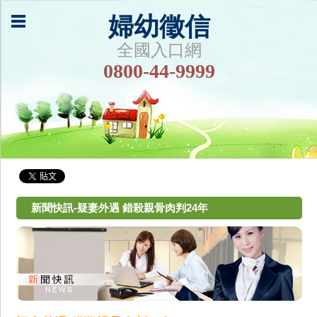
婦幼徵信
全國入口網
0800-44-9999
新聞快訊-疑妻外遇 錯殺親骨肉判24年