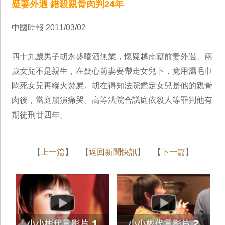
疑妻外遇 錯殺親骨肉判24年
中國時報 2011/03/02
四十九歲男子胡永盛嗜酒無業，懷疑越南籍前妻外遇、兩
歲女兒不是親生，在疑心前妻要帶走女兒下，竟用濕毛巾
悶死女兒再縱火焚屍。胡在得知法院鑑定女兒是他的親骨
肉後，當庭崩潰痛哭。高等法院合議庭依殺人等罪判他有
期徒刑廿四年。
【
上一篇
】 【
返回新聞快訊
】 【
下一篇
】