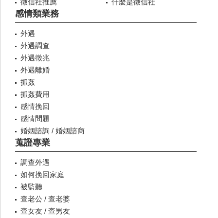
徵信社推薦
什麼是徵信社
感情類業務
外遇
外遇調查
外遇徵兆
外遇離婚
抓姦
抓姦費用
感情挽回
感情問題
婚姻諮詢 / 婚姻諮商
蒐證專業
調查外遇
如何挽回家庭
被監聽
查老公 / 查老婆
查女友 / 查男友