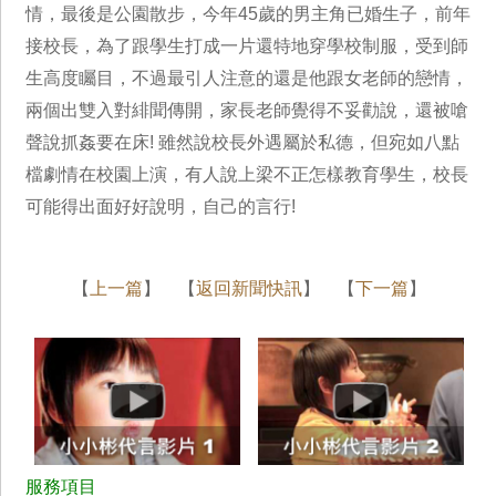
情，最後是公園散步，今年45歲的男主角已婚生子，前年
接校長，為了跟學生打成一片還特地穿學校制服，受到師
生高度矚目，不過最引人注意的還是他跟女老師的戀情，
兩個出雙入對緋聞傳開，家長老師覺得不妥勸說，還被嗆
聲說抓姦要在床! 雖然說校長外遇屬於私德，但宛如八點
檔劇情在校園上演，有人說上梁不正怎樣教育學生，校長
可能得出面好好說明，自己的言行!
【
上一篇
】 【
返回新聞快訊
】 【
下一篇
】