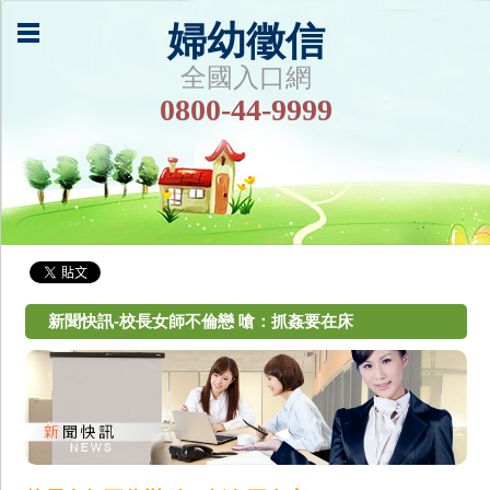
婦幼徵信
全國入口網
0800-44-9999
新聞快訊-校長女師不倫戀 嗆：抓姦要在床