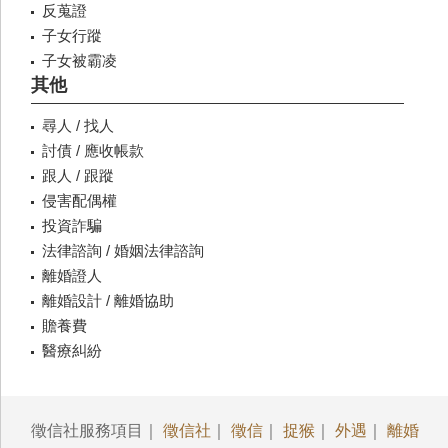
反蒐證
子女行蹤
子女被霸凌
其他
尋人 / 找人
討債 / 應收帳款
跟人 / 跟蹤
侵害配偶權
投資詐騙
法律諮詢 / 婚姻法律諮詢
離婚證人
離婚設計 / 離婚協助
贍養費
醫療糾紛
徵信社服務項目｜
徵信社
｜
徵信
｜
捉猴
｜
外遇
｜
離婚