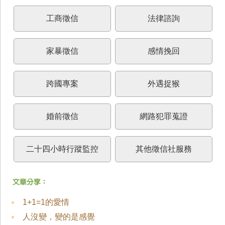
工商徵信
法律諮詢
家暴徵信
感情挽回
跨國專案
外遇捉猴
婚前徵信
網路犯罪蒐證
二十四小時行蹤監控
其他徵信社服務
1+1=1的愛情
人沒變，變的是感覺