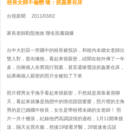
校長女師不倫戀 嗆：抓姦要在床
台視新聞 2011/03/02
家長老師勸阻無效 聯名投書踢爆
台中大肚區一所國中的校長被投訴，和校內未婚女老師出
雙入對，逛街擁抱，看起來很親密，緋聞在校外傳了一年
多，但兩個人依舊我行我素，甚至還嗆聲說抓姦要在床，
結果兩個人親密的照片全被拍了下來
照片裡男女手挽手看起來很親密，不然就是肩靠著肩聊
天，看起來就像是熱戀中的情侶甜甜蜜蜜，照片裡的主角
男的是已婚國中校長，女生是學校裡未婚的女老師！ 照
片一共十幾張，紀錄他們高調談情的過程，1月11開車接
送，隔天去買衣服，然後19號看牙醫，28號速食店談