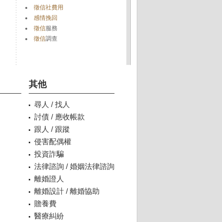
徵信社費用
感情挽回
徵信
服務
徵信
調查
其他
尋人 / 找人
討債 / 應收帳款
跟人 / 跟蹤
侵害配偶權
投資詐騙
法律諮詢 / 婚姻法律諮詢
離婚證人
離婚設計 / 離婚協助
贍養費
醫療糾紛