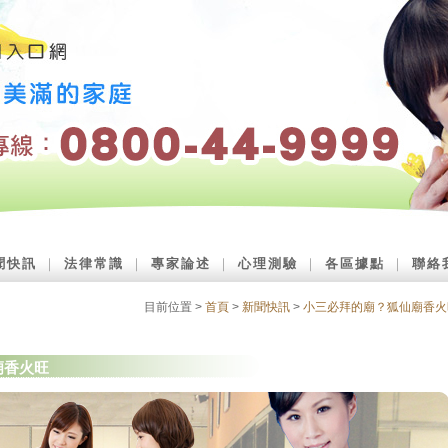
聞快訊
｜
法律常識
｜
專家論述
｜
心理測驗
｜
各區據點
｜
聯絡
目前位置 >
首頁
>
新聞快訊
>
小三必拜的廟？狐仙廟香火
廟香火旺