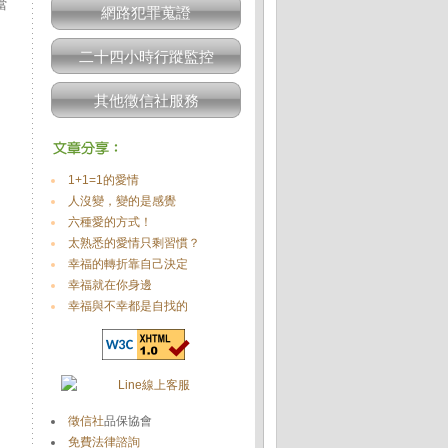
當
網路犯罪蒐證
二十四小時行蹤監控
其他徵信社服務
1+1=1的愛情
人沒變，變的是感覺
六種愛的方式！
太熟悉的愛情只剩習慣？
幸福的轉折靠自己決定
幸福就在你身邊
幸福與不幸都是自找的
徵信社
品保協會
免費法律諮詢