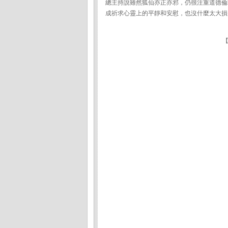
總主持說雖然狐仙亦正亦邪，仍很注重道德倫
成祈求心靈上的平靜和安慰，也沒什麼太大損