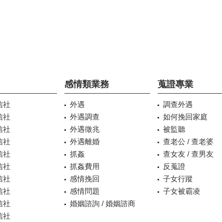
感情類業務
蒐證專業
信社
外遇
調查外遇
信社
外遇調查
如何挽回家庭
信社
外遇徵兆
被監聽
信社
外遇離婚
查老公 / 查老婆
信社
抓姦
查女友 / 查男友
信社
抓姦費用
反蒐證
信社
感情挽回
子女行蹤
信社
感情問題
子女被霸凌
信社
婚姻諮詢 / 婚姻諮商
信社