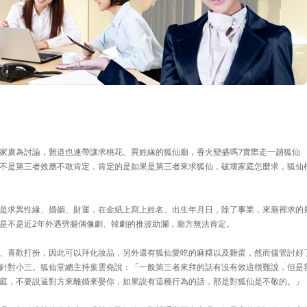
家廣為討論，難道也連帶讓求桃花、異姓緣的狐仙廟，香火變盛嗎?實際走一趟狐仙
不是第三者效應不敢肯定，肯定的是如果是第三者來求狐仙，破壞家庭怎麼求，狐仙
是求異性緣、婚姻、財運，在金紙上寫上姓名、出生年月日，除了事業，來廟裡求的
是不是近2年外遇劈腿偶像劇、韓劇的推波助瀾，廟方無法肯定。
、喜歡打扮，因此可以拜化妝品，另外還有狐仙愛吃的麻糬以及雞蛋，然而儘管討好
針對小三。狐仙堂總主持葉雲堯說：「一般第三者來拜的話有沒有效這很難說，但是
庭，不要說逼對方來離婚來娶你，如果說有這種行為的話，那是對狐仙是不敬的。」