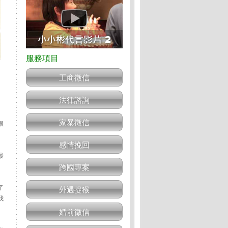
工商徵信
法律諮詢
家暴徵信
根
感情挽回
最
跨國專案
了
外遇捉猴
我
婚前徵信