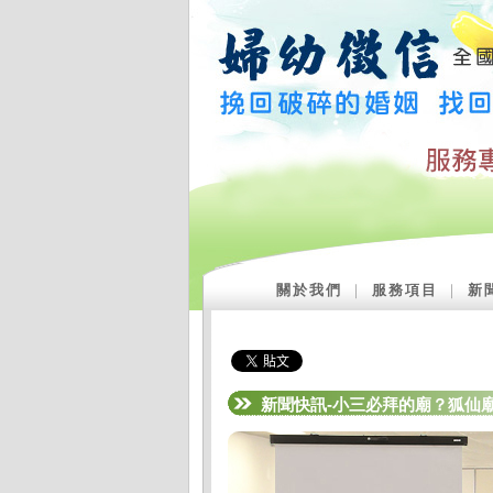
關於我們
｜
服務項目
｜
新
新聞快訊-小三必拜的廟？狐仙