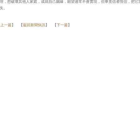
理，想破壞其他人家庭，成就自己姻緣，願望通常不會實現，但畢竟信者恆信，把它
失。
【
上一篇
】 【
返回新聞快訊
】 【
下一篇
】