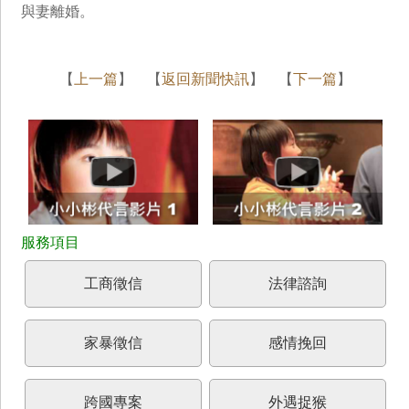
與妻離婚。
【
上一篇
】 【
返回新聞快訊
】 【
下一篇
】
工商徵信
法律諮詢
家暴徵信
感情挽回
跨國專案
外遇捉猴