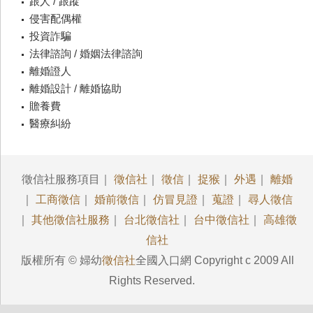
跟人 / 跟蹤
侵害配偶權
投資詐騙
法律諮詢 / 婚姻法律諮詢
離婚證人
離婚設計 / 離婚協助
贍養費
醫療糾紛
徵信社服務項目｜
徵信社
｜
徵信
｜
捉猴
｜
外遇
｜
離婚
｜
工商徵信
｜
婚前徵信
｜
仿冒見證
｜
蒐證
｜
尋人徵信
｜
其他徵信社服務
｜
台北徵信社
｜
台中徵信社
｜
高雄徵
信社
版權所有 © 婦幼
徵信社
全國入口網 Copyright c 2009 All
Rights Reserved.