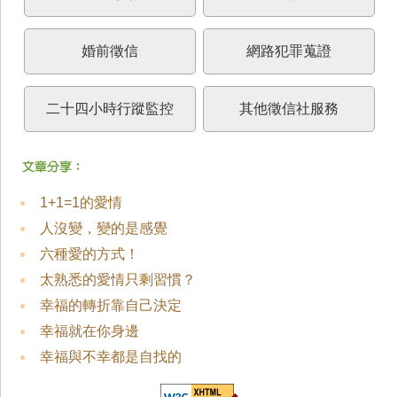
婚前徵信
網路犯罪蒐證
二十四小時行蹤監控
其他徵信社服務
1+1=1的愛情
人沒變，變的是感覺
六種愛的方式！
太熟悉的愛情只剩習慣？
幸福的轉折靠自己決定
幸福就在你身邊
幸福與不幸都是自找的