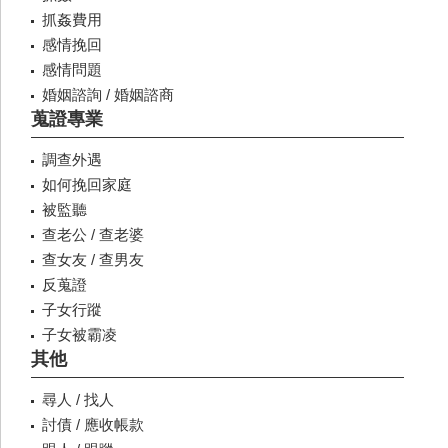
抓姦費用
感情挽回
感情問題
婚姻諮詢 / 婚姻諮商
蒐證專業
調查外遇
如何挽回家庭
被監聽
查老公 / 查老婆
查女友 / 查男友
反蒐證
子女行蹤
子女被霸凌
其他
尋人 / 找人
討債 / 應收帳款