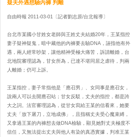
疑夫外遇想驗內褲 判離
自由時報 2011-03-01〔記者劉志原/台北報導〕
台北市某國小甘姓女老師與王姓丈夫結婚20年，王某指控
妻子疑神疑鬼，暗中藏他的內褲要去驗DNA，誣指他有外
遇，兩人經常吵架，讓他精神受極大痛苦，訴請離婚，台
北地院審理認為，甘女所為，已達不堪同居之虐待，判兩
人離婚；仍可上訴。
王某指控，妻子常指他是「應召男」、女同事是應召女，
說兩人可以去開應召站；甘女反駁，丈夫的指控，都是誇
大之詞。法官審理認為，從甘女寫給王某的信看來，她要
丈夫「放下屠刀，立地成佛」，且指稱丈夫受心魔束縛，
又拿過王某的內褲想去做DNA檢驗，顯見她對丈夫極度不
信任，又無法提出丈夫與他人有染的真憑實據，判准王某