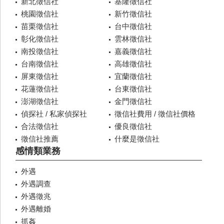
新北徵信社
基隆徵信社
桃園徵信社
新竹徵信社
苗栗徵信社
台中徵信社
彰化徵信社
雲林徵信社
南投徵信社
嘉義徵信社
台南徵信社
高雄徵信社
屏東徵信社
宜蘭徵信社
花蓮徵信社
台東徵信社
澎湖徵信社
金門徵信社
偵探社 / 私家偵探社
徵信社費用 / 徵信社價格
合法徵信社
優良徵信社
徵信社推薦
什麼是徵信社
感情類業務
外遇
外遇調查
外遇徵兆
外遇離婚
抓姦