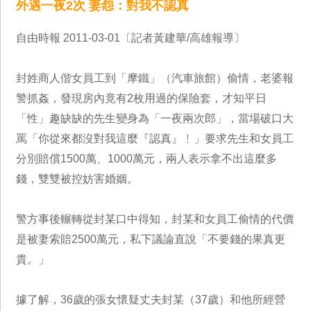
外遇一夜2次 妻怨：對我不認真
自由時報 2011-03-01〔記者黃建華/高雄報導〕
封姓商人偕女員工到「摩鐵」（汽車旅館）偷情，老婆報
警抓姦，發現房內竟有2枚用過的保險套，才知平日
「性」趣缺缺的先生變身為「一夜兩次郎」，當場破口大
罵「你從來都沒對我這麼『認真』﹗」要求先生和女員工
分別賠償1500萬、1000萬元，兩人表示拿不出這麼多
錢，雙雙被控妨害婚姻。
警方事後輾轉從封某口中得知，封某和女員工偷情的代價
是被妻索賠2500萬元，私下議論直說「不要錢的果真更
貴。」
據了解，36歲的張女懷疑丈夫封某（37歲）和他所經營