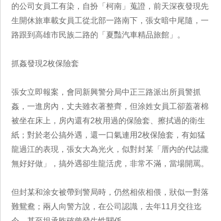
的公司女員工有染，自扮「柯南」蒐證，前天深夜發現先
生開休旅車載女員工從北部一路南下，張女暗中尾隨，一
路跟到高雄市民族二路的「夏豔汽車精品旅館」。
抓姦發現2枚保險套
張女立即報案，會同新興警分局中正三路派出所員警抓
姦，一進房內，丈夫雖衣著整齊，但涂姓女員工卻蓋著棉
被坐在床上，房內還有2枚用過的保險套、擦拭過的衛生
紙；對於老公搞外遇，還一口氣連用2枚保險套，有如猛
龍過江的表現，張女大為光火，似對封某「厝內的代誌攏
無好好做」，搞外遇卻生龍活虎，非常不滿，當場開罵。
但封某和涂女被帶到警局時，仍然相依相偎，狀似一對落
難鴛鴦；兩人向警方說，在公司認識，去年11月交往迄
今，甚至坦承昨確曾發生性關係。