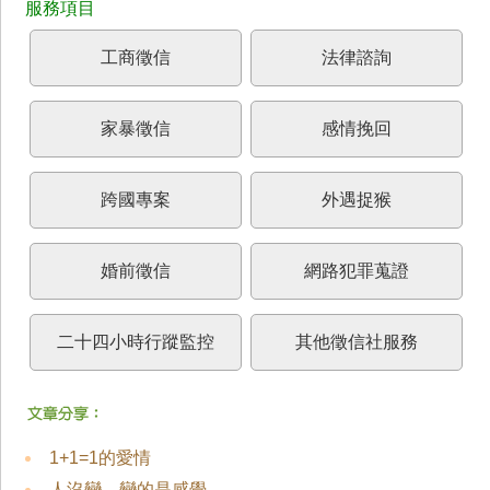
工商徵信
法律諮詢
家暴徵信
感情挽回
跨國專案
外遇捉猴
婚前徵信
網路犯罪蒐證
二十四小時行蹤監控
其他徵信社服務
1+1=1的愛情
人沒變，變的是感覺