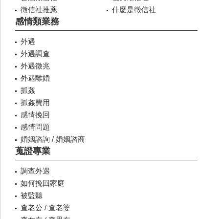
徵信社推薦
什麼是徵信社
感情類業務
外遇
外遇調查
外遇徵兆
外遇離婚
抓姦
抓姦費用
感情挽回
感情問題
婚姻諮詢 / 婚姻諮商
蒐證專業
調查外遇
如何挽回家庭
被監聽
查老公 / 查老婆