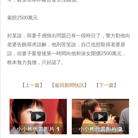
索賠2500萬元
封某說，與妻子感情出問題已有一段時日了，警方勸他向
老婆告饒尋求諒解，他則苦笑說，自己也想取得老婆原
諒，但妻子案發後第一時間向他和涂女開價2500萬元，
根本無力負擔，只好認了。
【
上一篇
】 【
返回新聞快訊
】 【
下一篇
】