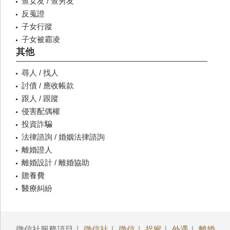
查女友 / 查男友
反蒐證
子女行蹤
子女被霸凌
其他
尋人 / 找人
討債 / 應收帳款
跟人 / 跟蹤
侵害配偶權
投資詐騙
法律諮詢 / 婚姻法律諮詢
離婚證人
離婚設計 / 離婚協助
贍養費
醫療糾紛
徵信社服務項目｜
徵信社
｜
徵信
｜
捉猴
｜
外遇
｜
離婚