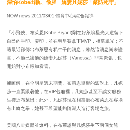
深怕Kobe出軌、偷腥 嬌妻凡妮莎「嚴防死守」
NOW news 2011/03/01 體育中心/綜合報導
「小飛俠」布萊恩(Kobe Bryant)剛在好萊塢星光大道留下
自己的手印、腳印，並在明星賽拿下MVP，相當風光；不
過最近卻傳出布萊恩有私生子的消息，雖然這消息尚未證
實，不過已讓他的嬌妻凡妮莎（Vanessa）非常緊張，也
開始對小布嚴加看管。
據瞭解，在全明星週末期間、布萊恩舉辦的派對上，凡妮
莎一直緊跟著他，在VIP包廂裡，凡妮莎甚至不讓女服務
生接近布萊恩；此外，凡妮莎現在相當擔心布萊恩在客場
有出軌之舉，她甚至希望能夠隨湖人進行客場之旅。
美國八卦媒體並爆料，在布萊恩與凡妮莎生下兩個女兒