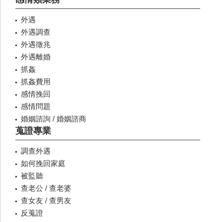
外遇
外遇調查
外遇徵兆
外遇離婚
抓姦
抓姦費用
感情挽回
感情問題
婚姻諮詢 / 婚姻諮商
蒐證專業
調查外遇
如何挽回家庭
被監聽
查老公 / 查老婆
查女友 / 查男友
反蒐證