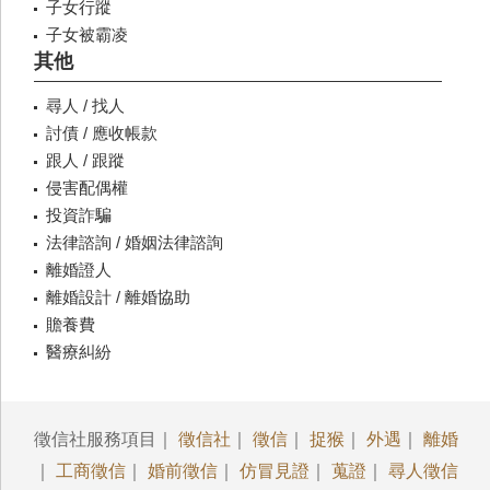
子女行蹤
子女被霸凌
其他
尋人 / 找人
討債 / 應收帳款
跟人 / 跟蹤
侵害配偶權
投資詐騙
法律諮詢 / 婚姻法律諮詢
離婚證人
離婚設計 / 離婚協助
贍養費
醫療糾紛
徵信社服務項目｜
徵信社
｜
徵信
｜
捉猴
｜
外遇
｜
離婚
｜
工商徵信
｜
婚前徵信
｜
仿冒見證
｜
蒐證
｜
尋人徵信