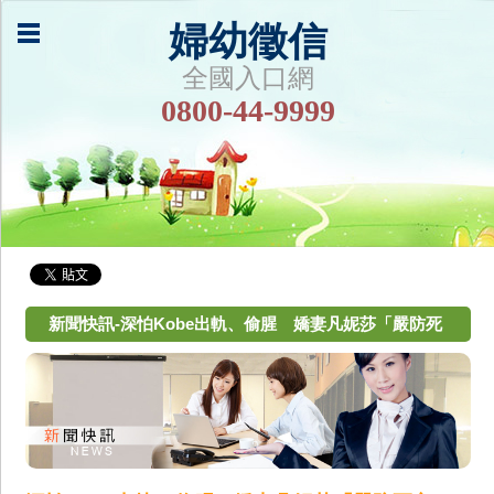
婦幼徵信
全國入口網
0800-44-9999
新聞快訊-深怕Kobe出軌、偷腥 嬌妻凡妮莎「嚴防死
守」