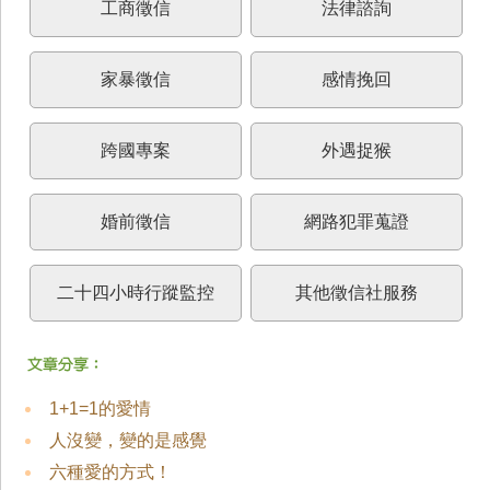
工商徵信
法律諮詢
家暴徵信
感情挽回
跨國專案
外遇捉猴
婚前徵信
網路犯罪蒐證
二十四小時行蹤監控
其他徵信社服務
1+1=1的愛情
人沒變，變的是感覺
六種愛的方式！