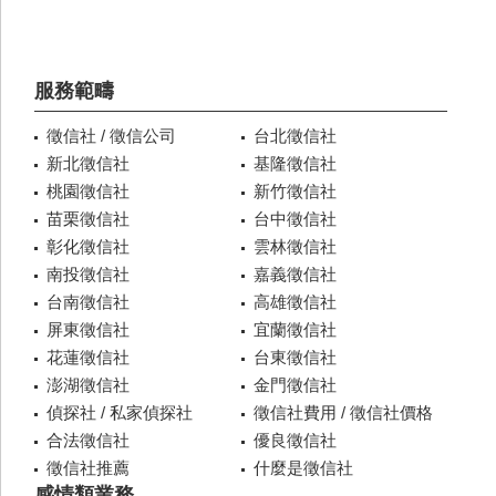
服務範疇
徵信社 / 徵信公司
台北徵信社
新北徵信社
基隆徵信社
桃園徵信社
新竹徵信社
苗栗徵信社
台中徵信社
彰化徵信社
雲林徵信社
南投徵信社
嘉義徵信社
台南徵信社
高雄徵信社
屏東徵信社
宜蘭徵信社
花蓮徵信社
台東徵信社
澎湖徵信社
金門徵信社
偵探社 / 私家偵探社
徵信社費用 / 徵信社價格
合法徵信社
優良徵信社
徵信社推薦
什麼是徵信社
感情類業務