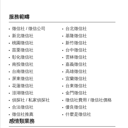
服務範疇
徵信社 / 徵信公司
台北徵信社
新北徵信社
基隆徵信社
桃園徵信社
新竹徵信社
苗栗徵信社
台中徵信社
彰化徵信社
雲林徵信社
南投徵信社
嘉義徵信社
台南徵信社
高雄徵信社
屏東徵信社
宜蘭徵信社
花蓮徵信社
台東徵信社
澎湖徵信社
金門徵信社
偵探社 / 私家偵探社
徵信社費用 / 徵信社價格
合法徵信社
優良徵信社
徵信社推薦
什麼是徵信社
感情類業務