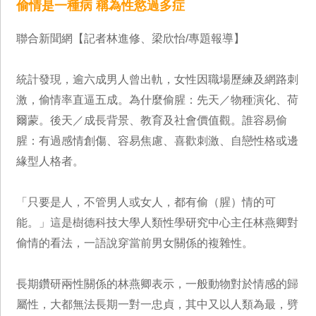
偷情是一種病 稱為性慾過多症
聯合新聞網【記者林進修、梁欣怡/專題報導】
統計發現，逾六成男人曾出軌，女性因職場歷練及網路刺
激，偷情率直逼五成。為什麼偷腥：先天／物種演化、荷
爾蒙。後天／成長背景、教育及社會價值觀。誰容易偷
腥：有過感情創傷、容易焦慮、喜歡刺激、自戀性格或邊
緣型人格者。
「只要是人，不管男人或女人，都有偷（腥）情的可
能。」這是樹德科技大學人類性學研究中心主任林燕卿對
偷情的看法，一語說穿當前男女關係的複雜性。
長期鑽研兩性關係的林燕卿表示，一般動物對於情感的歸
屬性，大都無法長期一對一忠貞，其中又以人類為最，劈