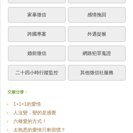
家暴徵信
感情挽回
跨國專案
外遇捉猴
婚前徵信
網路犯罪蒐證
二十四小時行蹤監控
其他徵信社服務
1+1=1的愛情
人沒變，變的是感覺
六種愛的方式！
太熟悉的愛情只剩習慣？