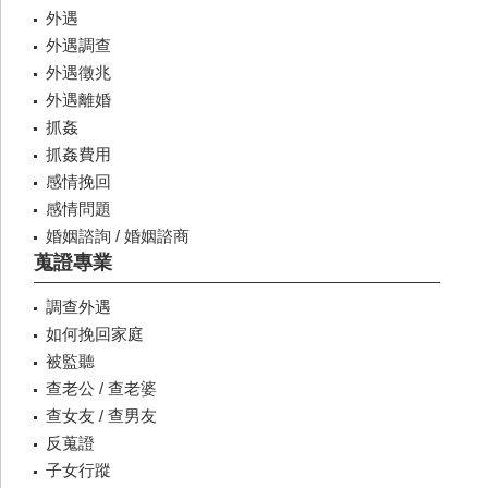
外遇
外遇調查
外遇徵兆
外遇離婚
抓姦
抓姦費用
感情挽回
感情問題
婚姻諮詢 / 婚姻諮商
蒐證專業
調查外遇
如何挽回家庭
被監聽
查老公 / 查老婆
查女友 / 查男友
反蒐證
子女行蹤