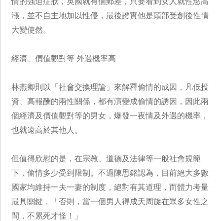
情的強迫症狀，英國就有個郵差，只要看到女人就性慾高
漲，並不自主地加以性侵，最後證實他是頭部受創後性情
大變使然。
經濟、價值觀對等 外遇機率高
林燕卿則以「社會交換理論」來解釋偷情的成因，凡低投
資、高報酬的兩性關係，都有演變成偷情的誘因，因此兩
個經濟及價值觀對等的男女，爆發一夜情及外遇的機率，
也就遠高於其他人。
但值得欣慰的是，在宗教、道德及法律等一般社會規範
下，偷情多少受到限制。不過陳思銘認為，目前絕大多數
國家均維持一夫一妻的制度，絕對有其道理，而體力考量
最具關鍵，「否則，當一個男人得成天周旋在眾多女性之
間，不累死才怪！」