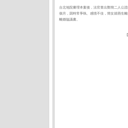
台北地院審理本案後，法官查出鄭簡二人公證
個月，因時常爭執、感情不佳，簡女就萌生離
離婚協議書。