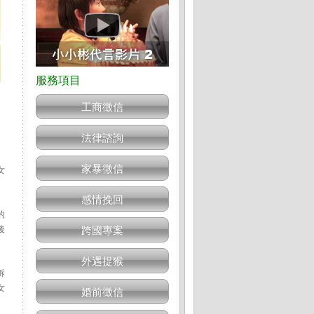
工商徵信
法律諮詢
家暴徵信
女
感情挽回
的
後
跨國專案
外遇捉猴
訴
女
婚前徵信