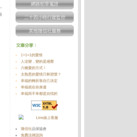
網路犯罪蒐證
一
簽
二十四小時行蹤監控
其他徵信社服務
1+1=1的愛情
人沒變，變的是感覺
六種愛的方式！
太熟悉的愛情只剩習慣？
幸福的轉折靠自己決定
幸福就在你身邊
幸福與不幸都是自找的
徵信社
品保協會
免費法律諮詢