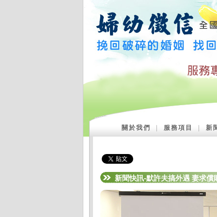
關於我們
｜
服務項目
｜
新
新聞快訊-默許夫搞外遇 妻求償