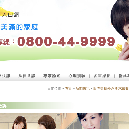
聞快訊
｜
法律常識
｜
專家論述
｜
心理測驗
｜
各區據點
｜
聯絡
目前位置 >
首頁
>
新聞快訊
>
默許夫搞外遇 妻求償敗
敗訴