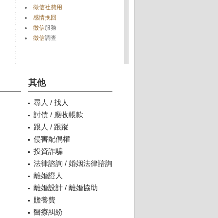
徵信社費用
感情挽回
徵信
服務
徵信
調查
其他
尋人 / 找人
討債 / 應收帳款
跟人 / 跟蹤
侵害配偶權
投資詐騙
法律諮詢 / 婚姻法律諮詢
離婚證人
離婚設計 / 離婚協助
贍養費
醫療糾紛