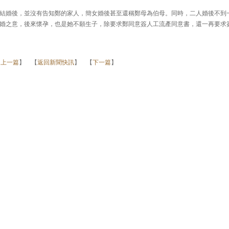
結婚後，並沒有告知鄭的家人，簡女婚後甚至還稱鄭母為伯母。同時，二人婚後不到
婚之意，後來懷孕，也是她不願生子，除要求鄭同意簽人工流產同意書，還一再要求
【
上一篇
】 【
返回新聞快訊
】 【
下一篇
】