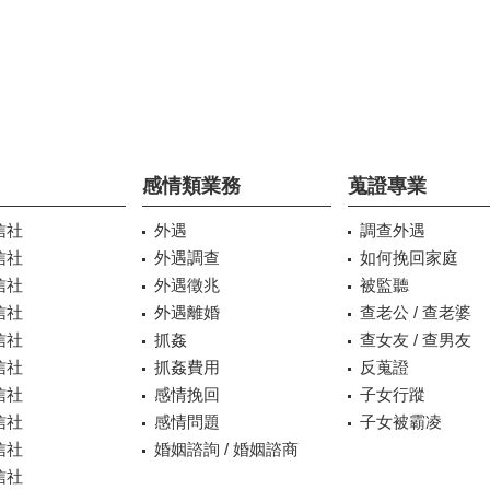
感情類業務
蒐證專業
信社
外遇
調查外遇
信社
外遇調查
如何挽回家庭
信社
外遇徵兆
被監聽
信社
外遇離婚
查老公 / 查老婆
信社
抓姦
查女友 / 查男友
信社
抓姦費用
反蒐證
信社
感情挽回
子女行蹤
信社
感情問題
子女被霸凌
信社
婚姻諮詢 / 婚姻諮商
信社