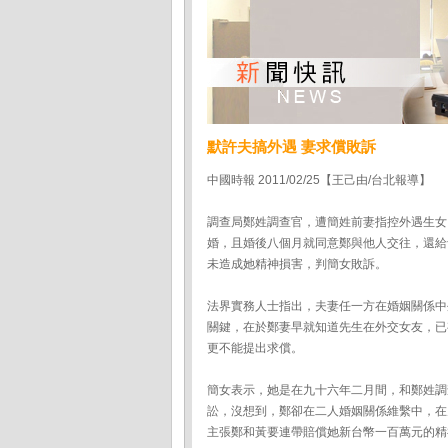
默許夫搞外遇 妻求償敗訴
中國時報 2011/02/25【王己由/台北報導】
調查局鄭姓調查官，遭簡姓前妻指控外遇生女
婚，且婚後八個月就同意鄭與他人交往，還給
未造成她精神損害，判簡女敗訴。
法界實務人士指出，夫妻任一方在婚姻關係中
關鍵，在於鄭妻早就知道先生在外交女友，已
更不能提出求償。
簡女表示，她是在九十六年二月間，和鄭姓調
訟，沒想到，鄭卻在二人婚姻關係維繫中，在
主張鄭和黃要連帶賠償她新台幣一百萬元的精