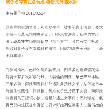
關係名存實亡各玩各 妻告夫外遇敗訴
中時電子報 2011/02/24
調查局鄭姓調查員，和女友生子，被妻子告上法庭，要求
賠償一百萬元精神撫慰金。但是承審法官，採信男方說
法，認為雙方婚姻關係早已名存實亡，各自有交往對象，
外遇對妻子沒有造成精神損害，因此判決妻子敗訴。（潘
千詩報導）
判決書指出，已婚的鄭姓調查員，四年多前遭媒體踢爆，
對妻子有多次家暴記錄。夫妻倆的關係，早已降至冰點。
三年多前，鄭姓調查員和外遇對象黃姓女子，結伴遊日本
時發生性關係，回國後，黃姓女子堅持產下女嬰，而鄭姓
調查員為了認領小孩，這起外遇生女事件才因此曝光，氣
得元配向法院提出訴訟，要求鄭姓調查員兩人，賠償她的