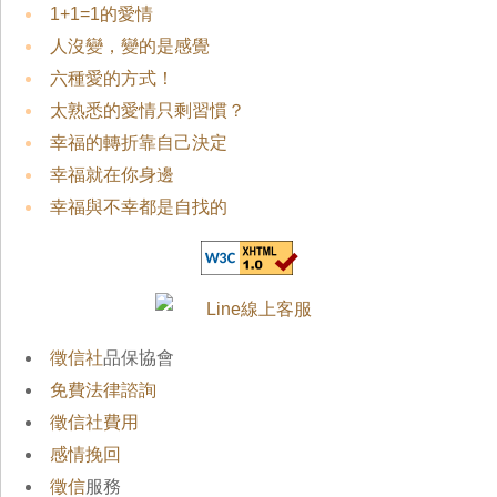
1+1=1的愛情
人沒變，變的是感覺
六種愛的方式！
太熟悉的愛情只剩習慣？
幸福的轉折靠自己決定
幸福就在你身邊
幸福與不幸都是自找的
徵信社
品保協會
免費法律諮詢
徵信社費用
感情挽回
徵信
服務