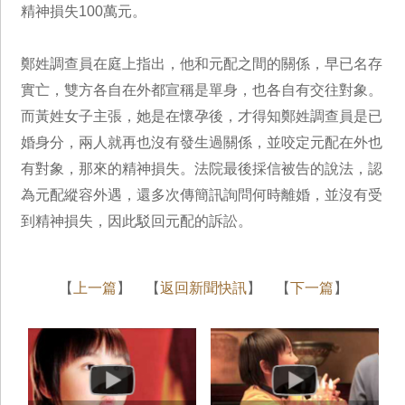
精神損失100萬元。
鄭姓調查員在庭上指出，他和元配之間的關係，早已名存
實亡，雙方各自在外都宣稱是單身，也各自有交往對象。
而黃姓女子主張，她是在懷孕後，才得知鄭姓調查員是已
婚身分，兩人就再也沒有發生過關係，並咬定元配在外也
有對象，那來的精神損失。法院最後採信被告的說法，認
為元配縱容外遇，還多次傳簡訊詢問何時離婚，並沒有受
到精神損失，因此駁回元配的訴訟。
【
上一篇
】 【
返回新聞快訊
】 【
下一篇
】