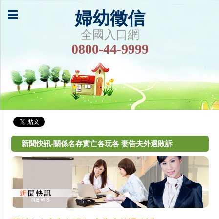
婦幼徵信
全國入口網
0800-44-9999
新聞快訊-關係名存實亡各玩各 妻告夫外遇敗訴