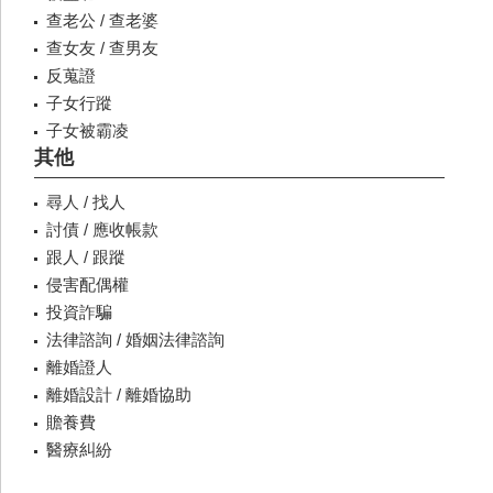
查老公 / 查老婆
查女友 / 查男友
反蒐證
子女行蹤
子女被霸凌
其他
尋人 / 找人
討債 / 應收帳款
跟人 / 跟蹤
侵害配偶權
投資詐騙
法律諮詢 / 婚姻法律諮詢
離婚證人
離婚設計 / 離婚協助
贍養費
醫療糾紛