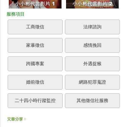
工商徵信
法律諮詢
家暴徵信
感情挽回
跨國專案
外遇捉猴
婚前徵信
網路犯罪蒐證
二十四小時行蹤監控
其他徵信社服務