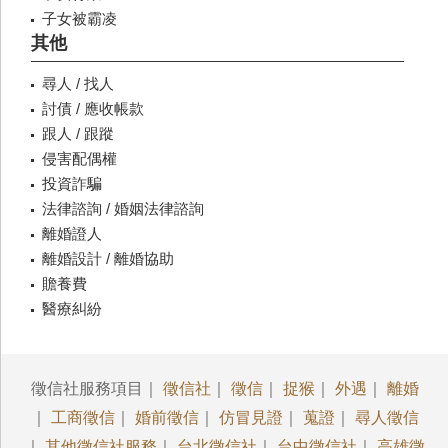
子女被霸凌
其他
尋人 / 找人
討債 / 應收帳款
跟人 / 跟蹤
侵害配偶權
投資詐騙
法律諮詢 / 婚姻法律諮詢
離婚證人
離婚設計 / 離婚協助
贍養費
醫療糾紛
徵信社服務項目｜
徵信社
｜
徵信
｜
捉猴
｜
外遇
｜
離婚
｜
工商徵信
｜
婚前徵信
｜
仿冒見證
｜
蒐證
｜
尋人徵信
｜
其他徵信社服務
｜
台北徵信社
｜
台中徵信社
｜
高雄徵