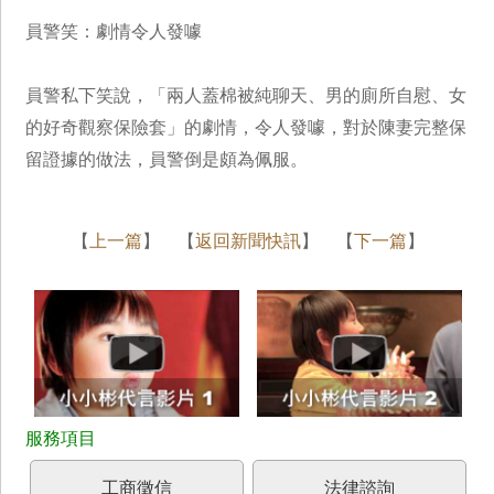
員警笑：劇情令人發噱
員警私下笑說，「兩人蓋棉被純聊天、男的廁所自慰、女
的好奇觀察保險套」的劇情，令人發噱，對於陳妻完整保
留證據的做法，員警倒是頗為佩服。
【
上一篇
】 【
返回新聞快訊
】 【
下一篇
】
工商徵信
法律諮詢