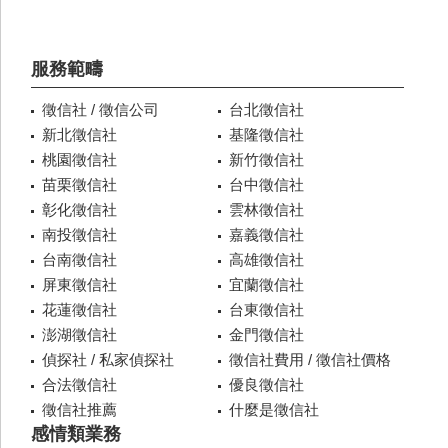
服務範疇
徵信社 / 徵信公司
台北徵信社
新北徵信社
基隆徵信社
桃園徵信社
新竹徵信社
苗栗徵信社
台中徵信社
彰化徵信社
雲林徵信社
南投徵信社
嘉義徵信社
台南徵信社
高雄徵信社
屏東徵信社
宜蘭徵信社
花蓮徵信社
台東徵信社
澎湖徵信社
金門徵信社
偵探社 / 私家偵探社
徵信社費用 / 徵信社價格
合法徵信社
優良徵信社
徵信社推薦
什麼是徵信社
感情類業務