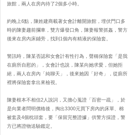
旅館，兩人在房內待了2個多小時。
約晚上6點，陳姓建商載著女會計離開旅館，埋伏門口多
時的陳妻趨前攔車，雙方爆發口角，陳妻報警抓姦，警方
後來在房內床鋪旁，找到1個內有精液的保險套。
警訊時，陳某否認和女會計有性行為，聲稱保險套「是我
在廁所自慰的」，女會計也說，陳某向她求愛，但她拒
絕，兩人在房內「純聊天」，後來她因「好奇」，從廁所
裡將保險套拿出來檢視。
陳妻根本不相信2人說詞，又擔心蒐證「百密一疏」，於
是向業者問明價格後，掏出3300元買下房內的床單、棉
被套及4個枕頭套，要「保留完整證據」供警方採證，警
方已將證物送驗鑑定。