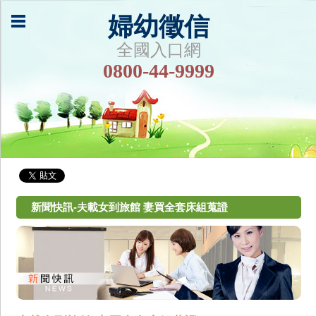
婦幼徵信
全國入口網
0800-44-9999
新聞快訊-夫載女到旅館 妻買全套床組蒐證