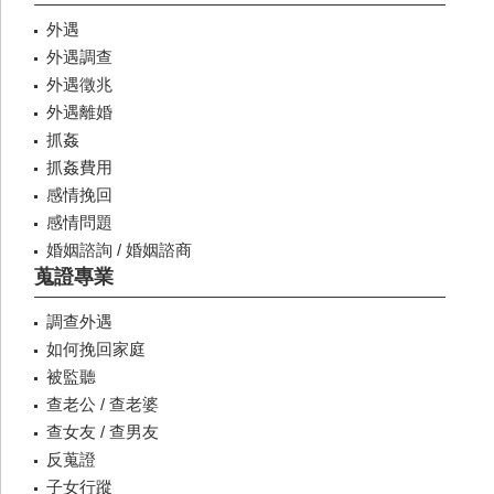
外遇
外遇調查
外遇徵兆
外遇離婚
抓姦
抓姦費用
感情挽回
感情問題
婚姻諮詢 / 婚姻諮商
蒐證專業
調查外遇
如何挽回家庭
被監聽
查老公 / 查老婆
查女友 / 查男友
反蒐證
子女行蹤