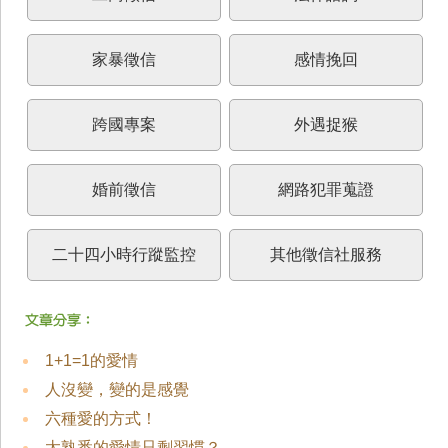
家暴徵信
感情挽回
跨國專案
外遇捉猴
婚前徵信
網路犯罪蒐證
二十四小時行蹤監控
其他徵信社服務
1+1=1的愛情
人沒變，變的是感覺
六種愛的方式！
太熟悉的愛情只剩習慣？