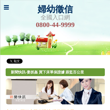
婦幼徵信
全國入口網
0800-44-9999
新聞快訊-妻抓姦 買下床單保證據 跟監百公里