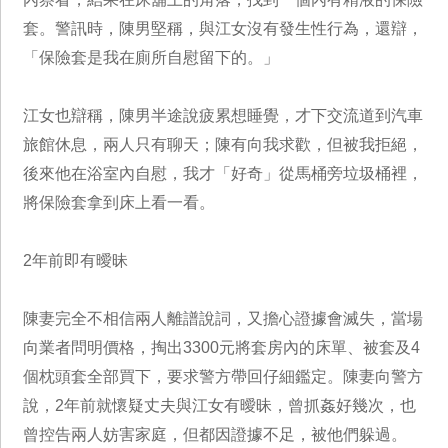
套。警訊時，陳男堅稱，與江女沒有發生性行為，還辯，
「保險套是我在廁所自慰留下的。」
江女也辯稱，陳男半途說疲累想睡覺，才下交流道到汽車
旅館休息，兩人只有聊天；陳有向我求歡，但被我拒絕，
後來他在浴室內自慰，我才「好奇」從馬桶旁垃圾桶裡，
將保險套拿到床上看一看。
2年前即有曖昧
陳妻完全不相信兩人離譜說詞，又擔心證據會滅失，當場
向業者問明價格，掏出3300元將套房內的床單、被套及4
個枕頭套全部買下，要求警方帶回仔細鑑定。陳妻向警方
說，2年前就懷疑丈夫與江女有曖昧，曾抓姦好幾次，也
曾控告兩人妨害家庭，但都因證據不足，被他們躲過。