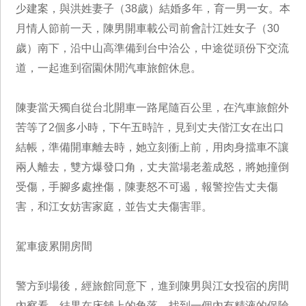
少建案，與洪姓妻子（38歲）結婚多年，育一男一女。本
月情人節前一天，陳男開車載公司前會計江姓女子（30
歲）南下，沿中山高準備到台中洽公，中途從頭份下交流
道，一起進到宿園休閒汽車旅館休息。
陳妻當天獨自從台北開車一路尾隨百公里，在汽車旅館外
苦等了2個多小時，下午五時許，見到丈夫偕江女在出口
結帳，準備開車離去時，她立刻衝上前，用肉身擋車不讓
兩人離去，雙方爆發口角，丈夫當場老羞成怒，將她撞倒
受傷，手腳多處挫傷，陳妻怒不可遏，報警控告丈夫傷
害，和江女妨害家庭，並告丈夫傷害罪。
駕車疲累開房間
警方到場後，經旅館同意下，進到陳男與江女投宿的房間
內察看，結果在床舖上的角落，找到一個內有精液的保險