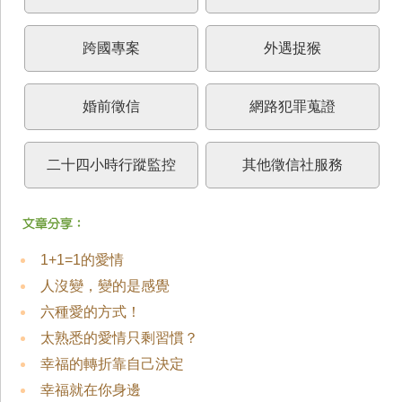
跨國專案
外遇捉猴
婚前徵信
網路犯罪蒐證
二十四小時行蹤監控
其他徵信社服務
1+1=1的愛情
人沒變，變的是感覺
六種愛的方式！
太熟悉的愛情只剩習慣？
幸福的轉折靠自己決定
幸福就在你身邊