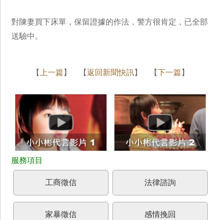
對陳妻買下床單，保留證據的作法，警方很肯定，已全部
送驗中。
【
上一篇
】 【
返回新聞快訊
】 【
下一篇
】
工商徵信
法律諮詢
家暴徵信
感情挽回