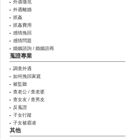
外遇徵兆
外遇離婚
抓姦
抓姦費用
感情挽回
感情問題
婚姻諮詢 / 婚姻諮商
蒐證專業
調查外遇
如何挽回家庭
被監聽
查老公 / 查老婆
查女友 / 查男友
反蒐證
子女行蹤
子女被霸凌
其他