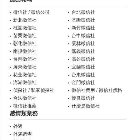
徵信社 / 徵信公司
台北徵信社
新北徵信社
基隆徵信社
桃園徵信社
新竹徵信社
苗栗徵信社
台中徵信社
彰化徵信社
雲林徵信社
南投徵信社
嘉義徵信社
台南徵信社
高雄徵信社
屏東徵信社
宜蘭徵信社
花蓮徵信社
台東徵信社
澎湖徵信社
金門徵信社
偵探社 / 私家偵探社
徵信社費用 / 徵信社價格
合法徵信社
優良徵信社
徵信社推薦
什麼是徵信社
感情類業務
外遇
外遇調查