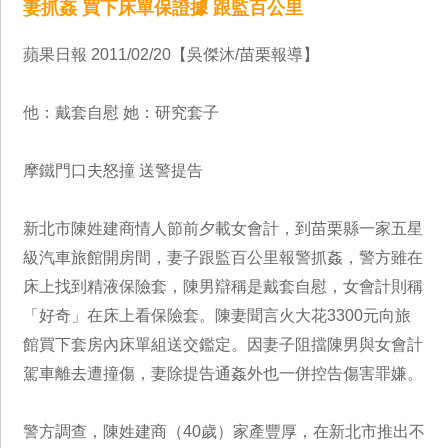
妻抓姦 買下床單保證據 跟監百公里
蘋果日報 2011/02/20【吳傑沐/苗栗報導】
他：戴套自慰 她：研究套子
摩鐵門口夫怒撞 送警提告
新北市陳姓建商情人節前夕載女會計，到苗栗縣一家五星
級汽車旅館開房間，妻子跟監百公里報警抓姦，警方雖在
床上找到精液保險套，陳男辯稱是戴套自慰，女會計則稱
「好奇」在床上看保險套。陳妻聞言火大花3300元向旅
館買下套房內床單組送交鑑定。因妻子阻擋陳男與女會計
駕車離去遭撞傷，妻除提告通姦外也一併控告傷害罪嫌。
警方調查，陳姓建商（40歲）家產豐厚，在新北市推出不