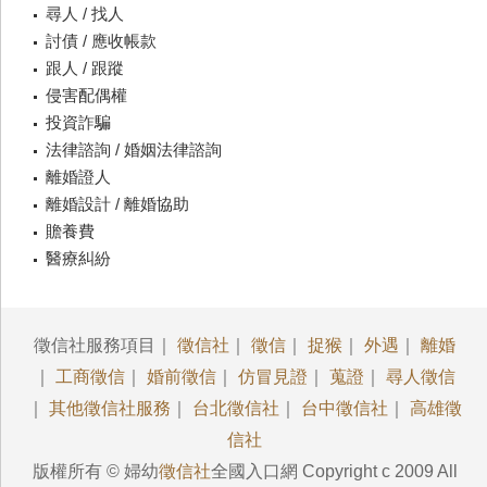
尋人 / 找人
討債 / 應收帳款
跟人 / 跟蹤
侵害配偶權
投資詐騙
法律諮詢 / 婚姻法律諮詢
離婚證人
離婚設計 / 離婚協助
贍養費
醫療糾紛
徵信社服務項目｜
徵信社
｜
徵信
｜
捉猴
｜
外遇
｜
離婚
｜
工商徵信
｜
婚前徵信
｜
仿冒見證
｜
蒐證
｜
尋人徵信
｜
其他徵信社服務
｜
台北徵信社
｜
台中徵信社
｜
高雄徵
信社
版權所有 © 婦幼
徵信社
全國入口網 Copyright c 2009 All