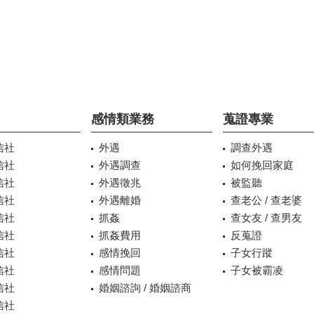
感情類業務
蒐證專業
信社
外遇
調查外遇
信社
外遇調查
如何挽回家庭
信社
外遇徵兆
被監聽
信社
外遇離婚
查老公 / 查老婆
信社
抓姦
查女友 / 查男友
信社
抓姦費用
反蒐證
信社
感情挽回
子女行蹤
信社
感情問題
子女被霸凌
信社
婚姻諮詢 / 婚姻諮商
信社