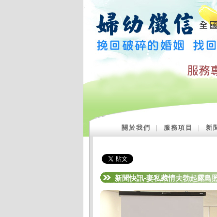
關於我們
｜
服務項目
｜
新
新聞快訊-妻私藏情夫勃起露鳥