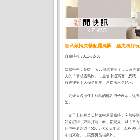
妻私藏情夫勃起露鳥照 姦夫稱好玩
自由時報 2011-02-10
媒體報導，高雄一名33歲鄭姓男子，日前無
夫的「勃起露鳥照」，且信中還寫著「想我，
姦夫卻稱兩人僅是朋友，送裸照只是好玩。
高雄這名擔任工程師的鄭姓男子表示，從去
架。
妻子上個月某日於家中用電腦時，突然接到
箱忘記關，鄭男打開一看，卻驚見一封主旨為
且信中還寫道「520，代表我愛你，因為我
拿出來看」，讓鄭男當場氣炸。