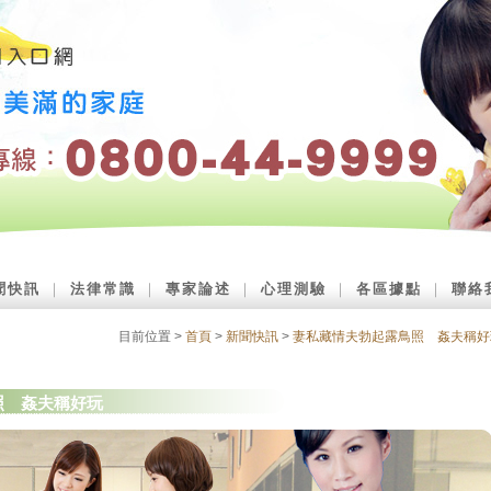
聞快訊
｜
法律常識
｜
專家論述
｜
心理測驗
｜
各區據點
｜
聯絡
目前位置 >
首頁
>
新聞快訊
>
妻私藏情夫勃起露鳥照 姦夫稱好
照 姦夫稱好玩