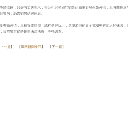
事跡敗露，只好向丈夫坦承，與公司財務部門劉姓已婚主管發生婚外情，且時間長達
到警局，怒告劉男妨害家庭。
妻有婚外情，且稱寄露鳥照「純粹是好玩」，還說若他的妻子電腦中有他人的裸照，
，目前警方仍將劉男函送法辦，等待調查。
【
上一篇
】 【
返回新聞快訊
】 【
下一篇
】