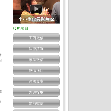
工商徵信
法律諮詢
情
家暴徵信
但
感情挽回
跨國專案
信
外遇捉猴
，
就
婚前徵信