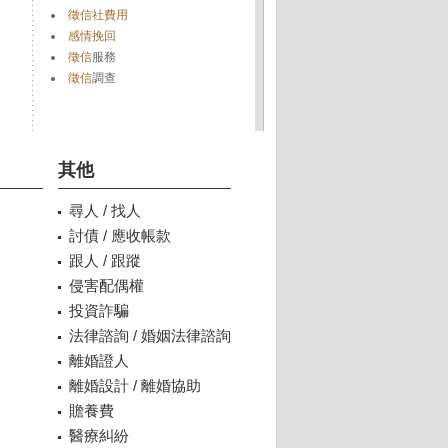
徵信社費用
感情挽回
徵信
服務
徵信
調查
其他
尋人 / 找人
討債 / 應收帳款
跟人 / 跟蹤
侵害配偶權
投資詐騙
法律諮詢 / 婚姻法律諮詢
離婚證人
離婚設計 / 離婚協助
贍養費
醫療糾紛