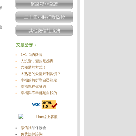
網路犯罪蒐證
半
二十四小時行蹤監控
也
其他徵信社服務
1+1=1的愛情
人沒變，變的是感覺
六種愛的方式！
太熟悉的愛情只剩習慣？
幸福的轉折靠自己決定
幸福就在你身邊
幸福與不幸都是自找的
徵信社
品保協會
免費法律諮詢