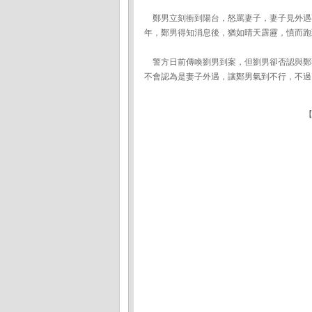
鄭男立刻衝到陽台，怒罵妻子，妻子見外遇
年，鄭男得知消息後，猶如晴天霹靂，憤而跑
警方日前傳喚劉男到案，但劉男卻否認與鄭
不會認為是妻子外遇，讓鄭男氣到不行，不過