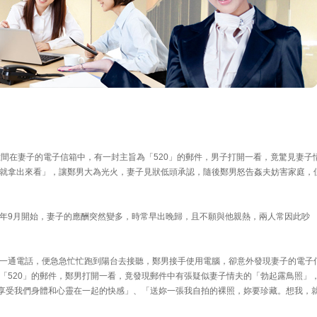
意間在妻子的電子信箱中，有一封主旨為「520」的郵件，男子打開一看，竟驚見妻子
就拿出來看」，讓鄭男大為光火，妻子見狀低頭承認，隨後鄭男怒告姦夫妨害家庭，
年9月開始，妻子的應酬突然變多，時常早出晚歸，且不願與他親熱，兩人常因此吵
一通電話，便急急忙忙跑到陽台去接聽，鄭男接手使用電腦，卻意外發現妻子的電子
「520」的郵件，鄭男打開一看，竟發現郵件中有張疑似妻子情夫的「勃起露鳥照」
很享受我們身體和心靈在一起的快感」、「送妳一張我自拍的裸照，妳要珍藏。想我，