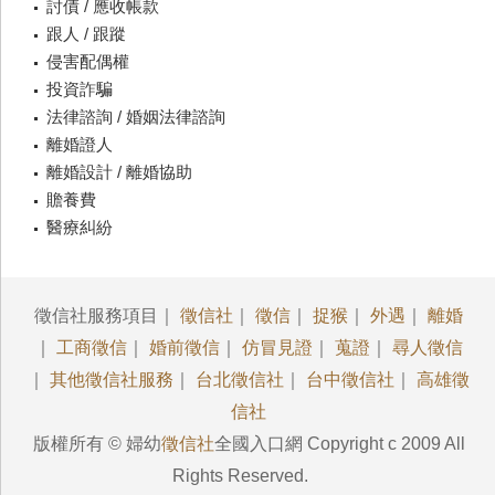
討債 / 應收帳款
跟人 / 跟蹤
侵害配偶權
投資詐騙
法律諮詢 / 婚姻法律諮詢
離婚證人
離婚設計 / 離婚協助
贍養費
醫療糾紛
徵信社服務項目｜
徵信社
｜
徵信
｜
捉猴
｜
外遇
｜
離婚
｜
工商徵信
｜
婚前徵信
｜
仿冒見證
｜
蒐證
｜
尋人徵信
｜
其他徵信社服務
｜
台北徵信社
｜
台中徵信社
｜
高雄徵
信社
版權所有 © 婦幼
徵信社
全國入口網 Copyright c 2009 All
Rights Reserved.