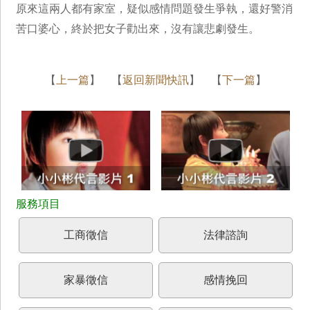
原來這兩人都有家室，疑似感情問題發生爭執，還好警消
苦口婆心，終於把女子勸出來，沒有讓悲劇發生。
【
上一篇
】 【
返回新聞快訊
】 【
下一篇
】
工商徵信
法律諮詢
家暴徵信
感情挽回