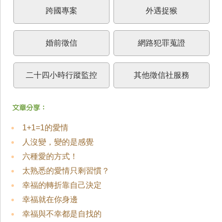
跨國專案
外遇捉猴
婚前徵信
網路犯罪蒐證
二十四小時行蹤監控
其他徵信社服務
1+1=1的愛情
人沒變，變的是感覺
六種愛的方式！
太熟悉的愛情只剩習慣？
幸福的轉折靠自己決定
幸福就在你身邊
幸福與不幸都是自找的