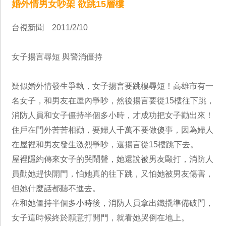
婚外情男女吵架 欲跳15層樓
台視新聞 2011/2/10
女子揚言尋短 與警消僵持
疑似婚外情發生爭執，女子揚言要跳樓尋短！高雄市有一
名女子，和男友在屋內爭吵，然後揚言要從15樓往下跳，
消防人員和女子僵持半個多小時，才成功把女子勸出來！
住戶在門外苦苦相勸，要婦人千萬不要做傻事，因為婦人
在屋裡和男友發生激烈爭吵，還揚言從15樓跳下去。
屋裡隱約傳來女子的哭鬧聲，她還說被男友毆打，消防人
員勸她趕快開門，怕她真的往下跳，又怕她被男友傷害，
但她什麼話都聽不進去。
在和她僵持半個多小時後，消防人員拿出鐵撬準備破門，
女子這時候終於願意打開門，就看她哭倒在地上。