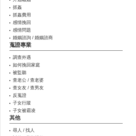
抓姦
抓姦費用
感情挽回
感情問題
婚姻諮詢 / 婚姻諮商
蒐證專業
調查外遇
如何挽回家庭
被監聽
查老公 / 查老婆
查女友 / 查男友
反蒐證
子女行蹤
子女被霸凌
其他
尋人 / 找人