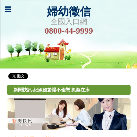
婦幼徵信
全國入口網
0800-44-9999
新聞快訊-紀淑如驚爆不倫戀 抓姦在床