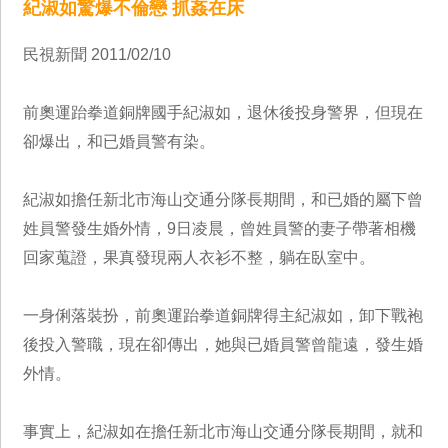
紀淑如驚爆不倫戀 抓姦在床
民視新聞 2011/02/10
前奧運跆拳道銅牌國手紀淑如，退休後投身警界，但現在
卻爆出，和已婚員警有染。
紀淑如擔任新北市海山交通分隊長期間，和已婚的屬下曾
姓員警發生婚外情，9日凌晨，曾姓員警的妻子帶著相機
回家蒐證，果真發現兩人衣衫不整，躺在臥室中。
一身俐落裝扮，前奧運跆拳道銅牌得主紀淑如，卸下戰袍
後投入警職，現在卻傳出，她與已婚員警曾龍遠，發生婚
外情。
事實上，紀淑如在擔任新北市海山交通分隊長期間，就和