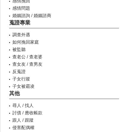
感情挽回
感情問題
婚姻諮詢 / 婚姻諮商
蒐證專業
調查外遇
如何挽回家庭
被監聽
查老公 / 查老婆
查女友 / 查男友
反蒐證
子女行蹤
子女被霸凌
其他
尋人 / 找人
討債 / 應收帳款
跟人 / 跟蹤
侵害配偶權