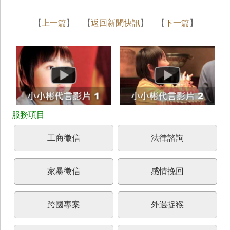
【
上一篇
】 【
返回新聞快訊
】 【
下一篇
】
工商徵信
法律諮詢
家暴徵信
感情挽回
跨國專案
外遇捉猴