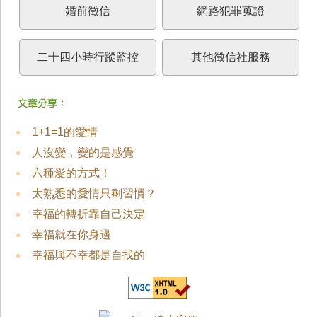
婚前徵信
網路犯罪蒐證
二十四小時行蹤監控
其他徵信社服務
1+1=1的愛情
人沒變，變的是感覺
六種愛的方式！
太熟悉的愛情只剩習慣？
幸福的轉折靠自己決定
幸福就在你身邊
幸福與不幸都是自找的