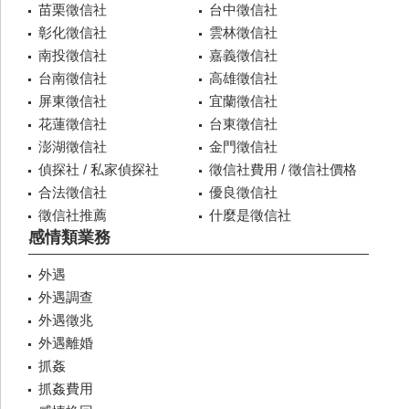
苗栗徵信社
台中徵信社
彰化徵信社
雲林徵信社
南投徵信社
嘉義徵信社
台南徵信社
高雄徵信社
屏東徵信社
宜蘭徵信社
花蓮徵信社
台東徵信社
澎湖徵信社
金門徵信社
偵探社 / 私家偵探社
徵信社費用 / 徵信社價格
合法徵信社
優良徵信社
徵信社推薦
什麼是徵信社
感情類業務
外遇
外遇調查
外遇徵兆
外遇離婚
抓姦
抓姦費用