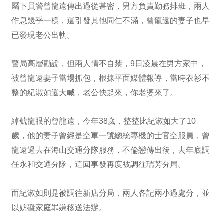
屬下員警曾龍遠傳出過從甚密，男方負責勤務排班，兩人
作息幾乎一樣，還引發其他同仁不滿，曾龍遠的妻子也早
已發現老公出軌。
警局高層勸說，但兩人情不自禁，9日凌晨在男方家中，
被曾龍遠妻子當場抓包，根據平面媒體報導，當時衣衫不
整的紀淑如還大喊，老公快起來，你老婆來了。
綽號龍眼的曾龍遠，今年38歲，整整比紀淑如大了10
歲，他的妻子曾經是空軍一號總統專機的士官空服員，曾
龍遠過去在海山交通分隊服務，不倫戀傳出後，去年底調
任永和交通分隊，這回事發再度被調往瑞芳分局。
而紀淑如則是被調往新店分局，兩人各記兩小過處分，並
以妨礙家庭罪嫌移送法辦。