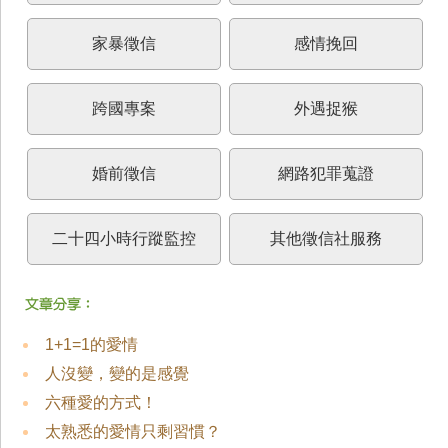
家暴徵信
感情挽回
跨國專案
外遇捉猴
婚前徵信
網路犯罪蒐證
二十四小時行蹤監控
其他徵信社服務
1+1=1的愛情
人沒變，變的是感覺
六種愛的方式！
太熟悉的愛情只剩習慣？