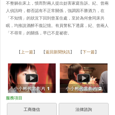
不整躺在床上，憤而對兩人提出妨害家庭告訴。紀、曾兩
人偵訊時，都否認有不正常關係，強調因不勝酒力，在
「不知情」的狀況下回到曾某住處，至於為何會同床共
眠，均推說酒醉不復記憶。有員警私下透露，紀、曾兩人
「不尋常」的關係，早已不是祕密。
【
上一篇
】 【
返回新聞快訊
】 【
下一篇
】
工商徵信
法律諮詢