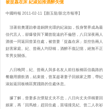
被捉姦在床 紀淑如推酒醉失憶
中國時報 2011-02-11【顏玉龍/新北市報導】
頂著前奧運跆拳道銅牌光環的紀淑如，投身警界成為最
佳代言人，卻爆發與下屬曾龍遠的不倫戀，八日深夜兩人
酒後一同返回曾某住處，被曾妻「捉姦在床」並控告兩人
妨害家庭。紀、曾兩人均辯稱，酒醉不復記憶，絕無不正
常男女關係。
八日晚間，紀、曾兩人與多名友人前往板橋區信義路的
餐廳用膳飲酒，結束後，曾某趁著妻子回娘家之際，帶紀
淑如返回板橋區實踐路的住處休息。
據了解，曾妻多次懷疑丈夫不忠，八日向丈夫佯稱要回
娘家，再「回馬槍」趕回住處，當場撞見紀、曾二人衣衫