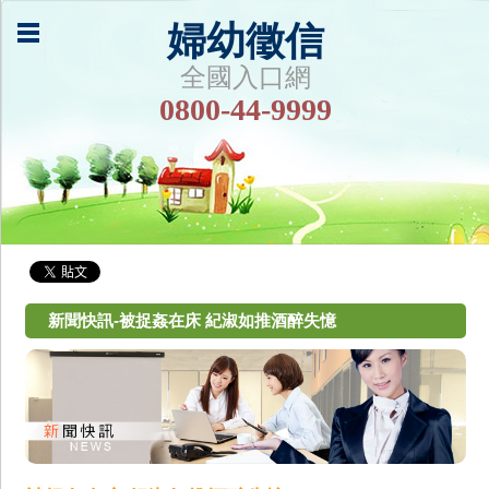
婦幼徵信
全國入口網
0800-44-9999
新聞快訊-被捉姦在床 紀淑如推酒醉失憶