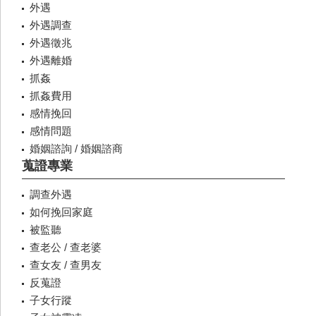
外遇
外遇調查
外遇徵兆
外遇離婚
抓姦
抓姦費用
感情挽回
感情問題
婚姻諮詢 / 婚姻諮商
蒐證專業
調查外遇
如何挽回家庭
被監聽
查老公 / 查老婆
查女友 / 查男友
反蒐證
子女行蹤