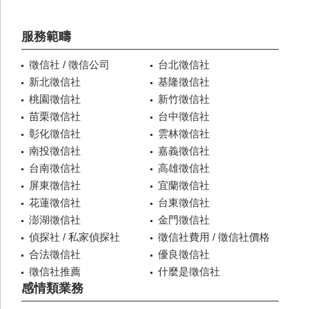
服務範疇
徵信社 / 徵信公司
台北徵信社
新北徵信社
基隆徵信社
桃園徵信社
新竹徵信社
苗栗徵信社
台中徵信社
彰化徵信社
雲林徵信社
南投徵信社
嘉義徵信社
台南徵信社
高雄徵信社
屏東徵信社
宜蘭徵信社
花蓮徵信社
台東徵信社
澎湖徵信社
金門徵信社
偵探社 / 私家偵探社
徵信社費用 / 徵信社價格
合法徵信社
優良徵信社
徵信社推薦
什麼是徵信社
感情類業務