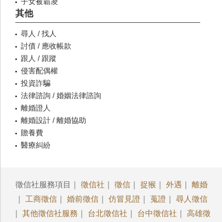
子女被霸凌
其他
尋人 / 找人
討債 / 應收帳款
跟人 / 跟蹤
侵害配偶權
投資詐騙
法律諮詢 / 婚姻法律諮詢
離婚證人
離婚設計 / 離婚協助
贍養費
醫療糾紛
徵信社服務項目｜
徵信社
｜
徵信
｜
捉猴
｜
外遇
｜
離婚
｜
工商徵信
｜
婚前徵信
｜
仿冒見證
｜
蒐證
｜
尋人徵信
｜
其他徵信社服務
｜
台北徵信社
｜
台中徵信社
｜
高雄徵