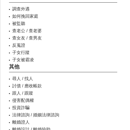
調查外遇
如何挽回家庭
被監聽
查老公 / 查老婆
查女友 / 查男友
反蒐證
子女行蹤
子女被霸凌
其他
尋人 / 找人
討債 / 應收帳款
跟人 / 跟蹤
侵害配偶權
投資詐騙
法律諮詢 / 婚姻法律諮詢
離婚證人
離婚設計 / 離婚協助