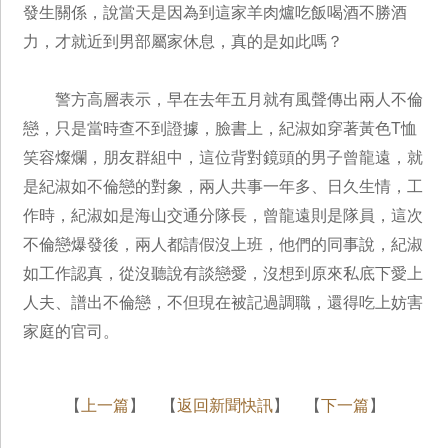
發生關係，說當天是因為到這家羊肉爐吃飯喝酒不勝酒
力，才就近到男部屬家休息，真的是如此嗎？
警方高層表示，早在去年五月就有風聲傳出兩人不倫
戀，只是當時查不到證據，臉書上，紀淑如穿著黃色T恤
笑容燦爛，朋友群組中，這位背對鏡頭的男子曾龍遠，就
是紀淑如不倫戀的對象，兩人共事一年多、日久生情，工
作時，紀淑如是海山交通分隊長，曾龍遠則是隊員，這次
不倫戀爆發後，兩人都請假沒上班，他們的同事說，紀淑
如工作認真，從沒聽說有談戀愛，沒想到原來私底下愛上
人夫、譜出不倫戀，不但現在被記過調職，還得吃上妨害
家庭的官司。
【
上一篇
】 【
返回新聞快訊
】 【
下一篇
】