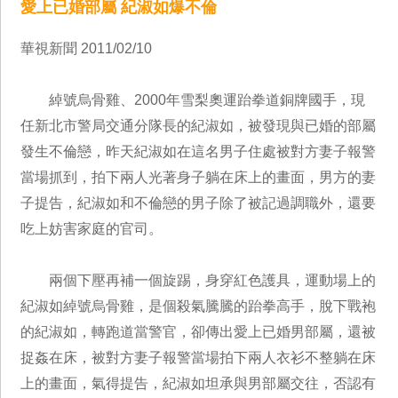
愛上已婚部屬 紀淑如爆不倫
華視新聞 2011/02/10
綽號烏骨雞、2000年雪梨奧運跆拳道銅牌國手，現
任新北市警局交通分隊長的紀淑如，被發現與已婚的部屬
發生不倫戀，昨天紀淑如在這名男子住處被對方妻子報警
當場抓到，拍下兩人光著身子躺在床上的畫面，男方的妻
子提告，紀淑如和不倫戀的男子除了被記過調職外，還要
吃上妨害家庭的官司。
兩個下壓再補一個旋踢，身穿紅色護具，運動場上的
紀淑如綽號烏骨雞，是個殺氣騰騰的跆拳高手，脫下戰袍
的紀淑如，轉跑道當警官，卻傳出愛上已婚男部屬，還被
捉姦在床，被對方妻子報警當場拍下兩人衣衫不整躺在床
上的畫面，氣得提告，紀淑如坦承與男部屬交往，否認有