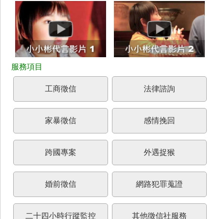
工商徵信
法律諮詢
家暴徵信
感情挽回
跨國專案
外遇捉猴
婚前徵信
網路犯罪蒐證
二十四小時行蹤監控
其他徵信社服務