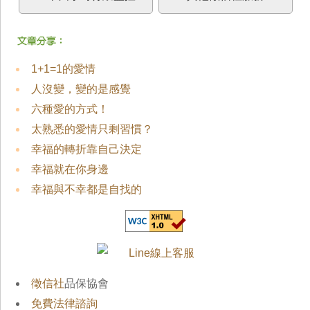
1+1=1的愛情
人沒變，變的是感覺
六種愛的方式！
太熟悉的愛情只剩習慣？
幸福的轉折靠自己決定
幸福就在你身邊
幸福與不幸都是自找的
徵信社
品保協會
免費法律諮詢