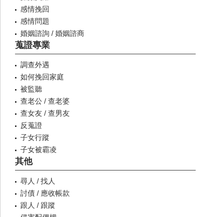
感情挽回
感情問題
婚姻諮詢 / 婚姻諮商
蒐證專業
調查外遇
如何挽回家庭
被監聽
查老公 / 查老婆
查女友 / 查男友
反蒐證
子女行蹤
子女被霸凌
其他
尋人 / 找人
討債 / 應收帳款
跟人 / 跟蹤