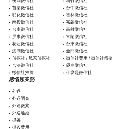
桃園徵信社
新竹徵信社
苗栗徵信社
台中徵信社
彰化徵信社
雲林徵信社
南投徵信社
嘉義徵信社
台南徵信社
高雄徵信社
屏東徵信社
宜蘭徵信社
花蓮徵信社
台東徵信社
澎湖徵信社
金門徵信社
偵探社 / 私家偵探社
徵信社費用 / 徵信社價格
合法徵信社
優良徵信社
徵信社推薦
什麼是徵信社
感情類業務
外遇
外遇調查
外遇徵兆
外遇離婚
抓姦
抓姦費用