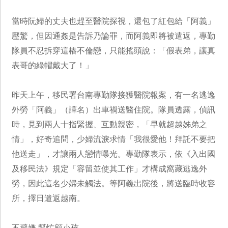
當時阮婦的丈夫也趕至醫院探視，還包了紅包給「阿義」
壓驚，但因通姦是告訴乃論罪，而阿義即將被遣返，專勤
隊員不忍拆穿這樁不倫戀，只能搖頭說：「假表弟，讓真
表哥的綠帽戴大了！」
昨天上午，移民署台南專勤隊接獲醫院報案，有一名逃逸
外勞「阿義」（譯名）出車禍送醫住院。隊員透露，偵訊
時，見到兩人十指緊握、互動親密，「早就超越姊弟之
情」，好奇追問，少婦流淚求情「我很愛他！拜託不要把
他送走」，才讓兩人戀情曝光。專勤隊表示，依《入出國
及移民法》規定「容留並使其工作」才構成窩藏逃逸外
勞，因此這名少婦未觸法。等阿義出院後，將送臨時收容
所，擇日遣返越南。
不避嫌 幫忙顧小孩