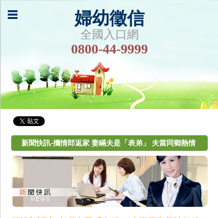
婦幼徵信
全國入口網
0800-44-9999
新聞快訊-攜情郎返家 妻瞞夫是「表弟」 夫當同鄉熱情
款待