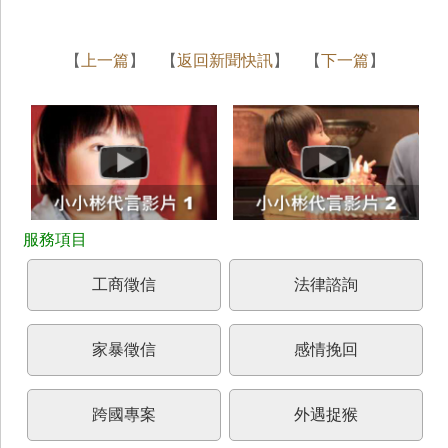
【
上一篇
】 【
返回新聞快訊
】 【
下一篇
】
工商徵信
法律諮詢
家暴徵信
感情挽回
跨國專案
外遇捉猴