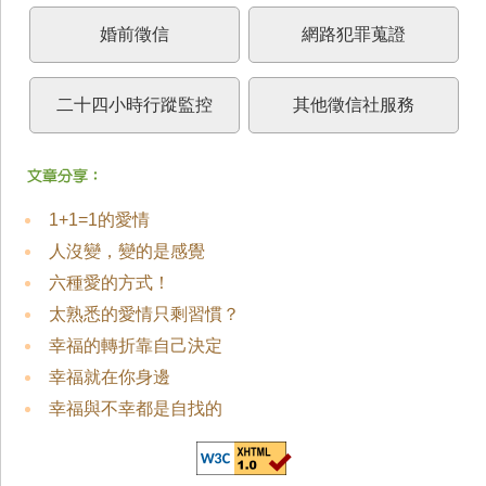
婚前徵信
網路犯罪蒐證
二十四小時行蹤監控
其他徵信社服務
1+1=1的愛情
人沒變，變的是感覺
六種愛的方式！
太熟悉的愛情只剩習慣？
幸福的轉折靠自己決定
幸福就在你身邊
幸福與不幸都是自找的