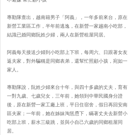
專勤隊查出，越南籍男子「阿義」，一年多前來台，原在
新營工業區工作，半年前逃逸，在新營一家越南小吃部，
結識已婚同鄉阮姓少婦，兩人在新營租屋同居。
阿義每天接送少婦到小吃部上下班，每周六、日跟著女友
返夫家，對外騙稱是同鄉表弟，還幫忙照顧小孩，宛如一
家人。
專勤隊說，阮姓少婦來台十年，與四十多歲的丈夫，育有
一對九歲、七歲兒女，三年前，她領到中華民國身分證
後，原在新營一家工廠上班，平日住宿舍，假日再回安南
區夫家；一年前，她在姊妹淘慫恿下，瞞著丈夫去新營小
吃部上班，薪水三級跳，並與小自己六歲的同鄉租屋同
居。