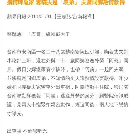
攜情郎返家 妻瞞夫是「表弟」 夫當同鄉熱情款待
蘋果日報 2011/01/31【王志弘/台南報導】
警尷尬：「表哥」綠帽戴大了
台南市安南區一名二十八歲越南籍阮姓少婦，瞞著丈夫到
小吃部上班，還在外與二十二歲同鄉逃逸外勞「阿義」同
居。假日少婦返家看小孩時，也帶「阿義」一起回夫家，
並騙稱是同鄉表弟，不知情的丈夫還熱情設宴款待。昨少
婦和阿義從夫家騎車外出車禍，阿義摔斷手住院，移民署
台南專勤隊獲報「阿義」逃逸外勞的身分，到醫院偵訊戒
護，見兩人十指緊扣親密動作，經追問後，兩人地下戀情
才曝光。
出車禍 不倫戀曝光