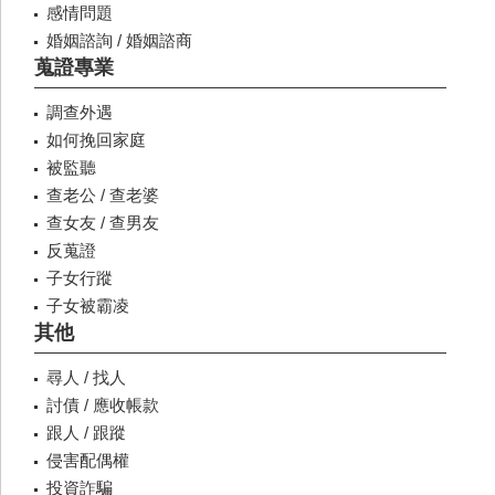
感情問題
婚姻諮詢 / 婚姻諮商
蒐證專業
調查外遇
如何挽回家庭
被監聽
查老公 / 查老婆
查女友 / 查男友
反蒐證
子女行蹤
子女被霸凌
其他
尋人 / 找人
討債 / 應收帳款
跟人 / 跟蹤
侵害配偶權
投資詐騙