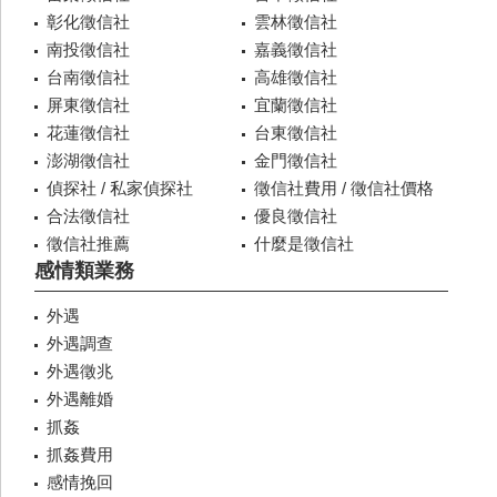
彰化徵信社
雲林徵信社
南投徵信社
嘉義徵信社
台南徵信社
高雄徵信社
屏東徵信社
宜蘭徵信社
花蓮徵信社
台東徵信社
澎湖徵信社
金門徵信社
偵探社 / 私家偵探社
徵信社費用 / 徵信社價格
合法徵信社
優良徵信社
徵信社推薦
什麼是徵信社
感情類業務
外遇
外遇調查
外遇徵兆
外遇離婚
抓姦
抓姦費用
感情挽回