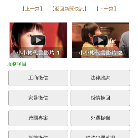
【
上一篇
】 【
返回新聞快訊
】 【
下一篇
】
工商徵信
法律諮詢
家暴徵信
感情挽回
跨國專案
外遇捉猴
婚前徵信
網路犯罪蒐證