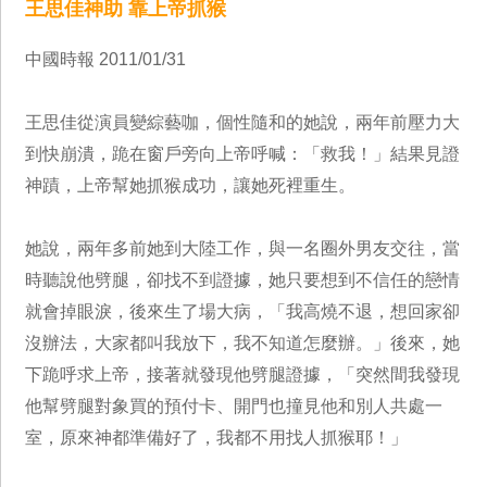
王思佳神助 靠上帝抓猴
中國時報 2011/01/31
王思佳從演員變綜藝咖，個性隨和的她說，兩年前壓力大
到快崩潰，跪在窗戶旁向上帝呼喊：「救我！」結果見證
神蹟，上帝幫她抓猴成功，讓她死裡重生。
她說，兩年多前她到大陸工作，與一名圈外男友交往，當
時聽說他劈腿，卻找不到證據，她只要想到不信任的戀情
就會掉眼淚，後來生了場大病，「我高燒不退，想回家卻
沒辦法，大家都叫我放下，我不知道怎麼辦。」後來，她
下跪呼求上帝，接著就發現他劈腿證據，「突然間我發現
他幫劈腿對象買的預付卡、開門也撞見他和別人共處一
室，原來神都準備好了，我都不用找人抓猴耶！」