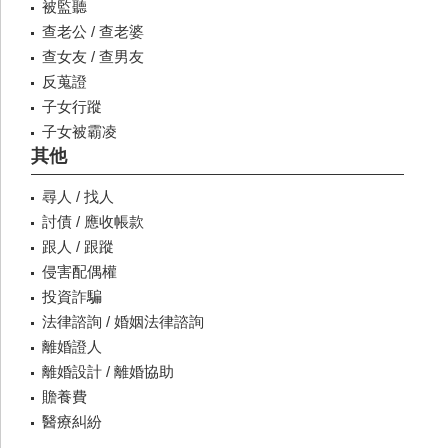
被監聽
查老公 / 查老婆
查女友 / 查男友
反蒐證
子女行蹤
子女被霸凌
其他
尋人 / 找人
討債 / 應收帳款
跟人 / 跟蹤
侵害配偶權
投資詐騙
法律諮詢 / 婚姻法律諮詢
離婚證人
離婚設計 / 離婚協助
贍養費
醫療糾紛