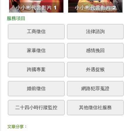
工商徵信
法律諮詢
家暴徵信
感情挽回
跨國專案
外遇捉猴
婚前徵信
網路犯罪蒐證
二十四小時行蹤監控
其他徵信社服務