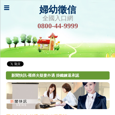
婦幼徵信
全國入口網
0800-44-9999
新聞快訊-罹癌夫疑妻外遇 掛鐵鍊逼承認