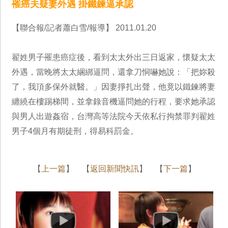
罹癌夫疑妻外遇 掛鐵鍊逼承認
【聯合報/記者蕭白雪/報導】 2011.01.20
翟姓男子罹患癌症後，看到太太外出三日返家，懷疑太太
外遇，當晚將太太綑綁逼問，還拿刀恫嚇她說：「把妳殺
了，我頂多保外就醫。」因妻掙扎出聲，他竟以鐵鍊將妻
纏繞在樓踢梯間，並拿錄音機逼問她的行程，要求她承認
與男人出遊姦宿，台灣高等法院今天依私行拘禁罪判翟姓
男子4個月有期徒刑，得易科罰金。
【
上一篇
】 【
返回新聞快訊
】 【
下一篇
】