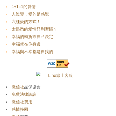
1+1=1的愛情
人沒變，變的是感覺
六種愛的方式！
太熟悉的愛情只剩習慣？
幸福的轉折靠自己決定
幸福就在你身邊
幸福與不幸都是自找的
徵信社
品保協會
免費法律諮詢
徵信社費用
感情挽回