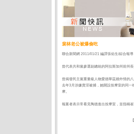
裴林老公被爆偷吃
聯合新聞網 2011/01/21 編譯張佑生/綜合報導
曾代表共和黨參選副總統的阿拉斯加州前州長
曾揭發民主黨重量級人物愛德華茲婚外情的八卦雜
去年3月涉嫌賣淫被捕，她開設按摩室的同一
摩。
報案者表示常看見陶德進出按摩室，並指稱崔