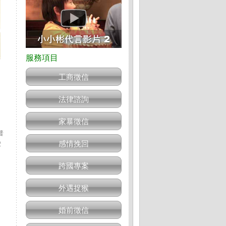
工商徵信
法律諮詢
家暴徵信
普
感情挽回
按
跨國專案
。
外遇捉猴
婚前徵信