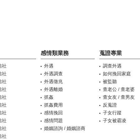
感情類業務
蒐證專業
信社
外遇
調查外遇
信社
外遇調查
如何挽回家庭
信社
外遇徵兆
被監聽
信社
外遇離婚
查老公 / 查老婆
信社
抓姦
查女友 / 查男友
信社
抓姦費用
反蒐證
信社
感情挽回
子女行蹤
信社
感情問題
子女被霸凌
信社
婚姻諮詢 / 婚姻諮商
信社