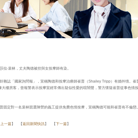
莎拉‧裴林，丈夫陶德被控與女按摩師有染。
誌「國家詢問報」，宣稱陶德和按摩治療師崔普（Shailey Tripp）有婚外情。崔
棟大樓房客，曾報警表示按摩室經常傳出疑似性愛的喧鬧聲，警方懷疑崔普從事色情
普固定對一名裴林競選陣營的義工提供免費色情按摩，宣稱陶德可能和崔普有不倫戀
【
上一篇
】 【
返回新聞快訊
】 【
下一篇
】