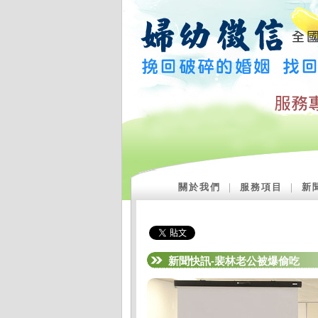
關於我們
｜
服務項目
｜
新
新聞快訊-裴林老公被爆偷吃