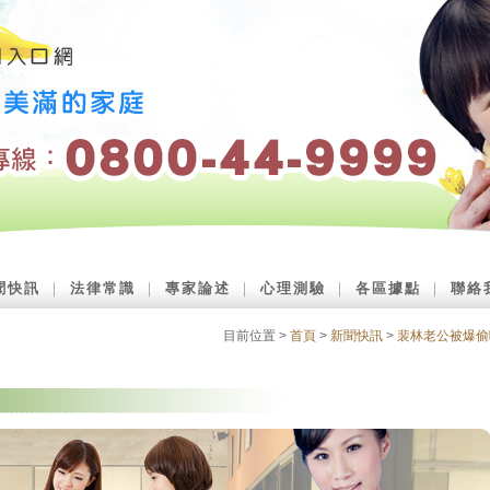
聞快訊
｜
法律常識
｜
專家論述
｜
心理測驗
｜
各區據點
｜
聯絡
目前位置 >
首頁
>
新聞快訊
>
裴林老公被爆偷