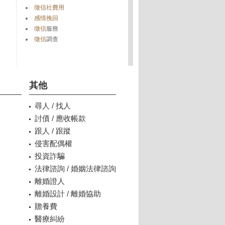
徵信社費用
感情挽回
徵信
服務
徵信
調查
其他
尋人 / 找人
討債 / 應收帳款
跟人 / 跟蹤
侵害配偶權
投資詐騙
法律諮詢 / 婚姻法律諮詢
離婚證人
離婚設計 / 離婚協助
贍養費
醫療糾紛