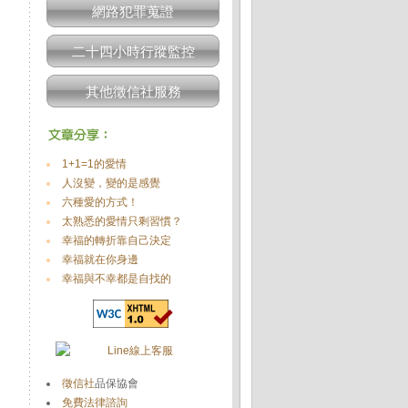
網路犯罪蒐證
二十四小時行蹤監控
其他徵信社服務
1+1=1的愛情
人沒變，變的是感覺
六種愛的方式！
太熟悉的愛情只剩習慣？
幸福的轉折靠自己決定
幸福就在你身邊
幸福與不幸都是自找的
徵信社
品保協會
免費法律諮詢