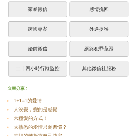
家暴徵信
感情挽回
跨國專案
外遇捉猴
婚前徵信
網路犯罪蒐證
二十四小時行蹤監控
其他徵信社服務
1+1=1的愛情
人沒變，變的是感覺
六種愛的方式！
太熟悉的愛情只剩習慣？
幸福的轉折靠自己決定