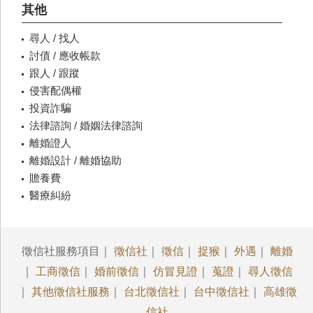
其他
尋人 / 找人
討債 / 應收帳款
跟人 / 跟蹤
侵害配偶權
投資詐騙
法律諮詢 / 婚姻法律諮詢
離婚證人
離婚設計 / 離婚協助
贍養費
醫療糾紛
徵信社服務項目｜
徵信社
｜
徵信
｜
捉猴
｜
外遇
｜
離婚
｜
工商徵信
｜
婚前徵信
｜
仿冒見證
｜
蒐證
｜
尋人徵信
｜
其他徵信社服務
｜
台北徵信社
｜
台中徵信社
｜
高雄徵
信社