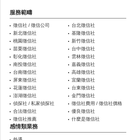
服務範疇
徵信社 / 徵信公司
台北徵信社
新北徵信社
基隆徵信社
桃園徵信社
新竹徵信社
苗栗徵信社
台中徵信社
彰化徵信社
雲林徵信社
南投徵信社
嘉義徵信社
台南徵信社
高雄徵信社
屏東徵信社
宜蘭徵信社
花蓮徵信社
台東徵信社
澎湖徵信社
金門徵信社
偵探社 / 私家偵探社
徵信社費用 / 徵信社價格
合法徵信社
優良徵信社
徵信社推薦
什麼是徵信社
感情類業務
外遇