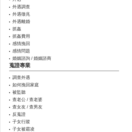
外遇調查
外遇徵兆
外遇離婚
抓姦
抓姦費用
感情挽回
感情問題
婚姻諮詢 / 婚姻諮商
蒐證專業
調查外遇
如何挽回家庭
被監聽
查老公 / 查老婆
查女友 / 查男友
反蒐證
子女行蹤
子女被霸凌