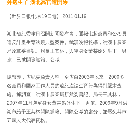
外遇生子 湖北高官遭開除
【世界日報/北京19日電】 2011.01.19
湖北省紀委昨日召開新聞發布會，通報七起黨員和公務員
違反計畫生育法規典型案件。武漢晚報報導，洪湖市農業
局原黨委書記、局長王其林，與單身女董某婚外生下一男
孩，已被開除黨籍、公職。
據報導，省紀委負責人稱，全省自2003年以來，2000多
名黨員和國家工作人員的違紀違法生育行為得到嚴肅查
處。據調查，洪湖市農業局原黨委書記、局長王其林，
2007年11月與單身女董某婚外生下一男孩。2009年9月洪
湖市給予王其林開除黨籍、開除公職的處分，並罷免其市
五屆人大代表資格。