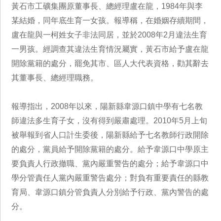
黃石市工礦集團原董事長、總經理盧在龍，1984年與李
某結婚，同年底生育一女孩。報導稱，在婚姻存續期間，
盧在龍與一柯姓女子非法同居，並於2008年2月違法生育
一男孩。經調查其違法生育情況屬實，黃石市給予盧在龍
開除黨籍的處分，罷免其市、區人大代表資格，勸其辭去
其董事長、總經理職務。
報導指出，2008年以來，陽新縣韋源口鎮中學有七名教
師違法多生育子女，沒有得到嚴肅處理。2010年5月上旬
被舉報到省人口計生委後，陽新縣給予七名教師行政開除
的處分，黨員給予開除黨籍的處分。給予韋源口中學原主
要負責人行政撤職、黨內嚴重警告的處分；給予韋源口中
學分管責任人黨內嚴重警告處分；對負有重要責任的縣教
育局、韋源口鎮分管負責人分別給予行政、黨內警告的處
分。