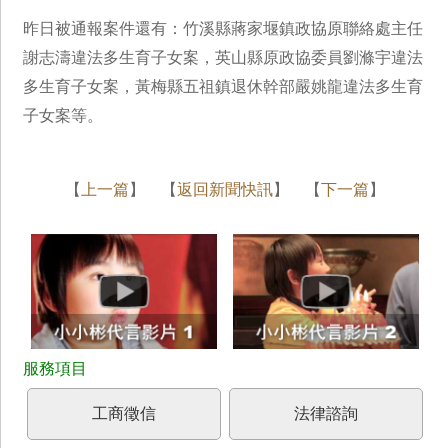
昨日被通報案件還有：竹溪縣蔣家堰鎮政協原聯絡處主任
謝志濤違法多生育子女案，英山縣原政協委員劉滌宇違法
多生育子女案，黃梅縣五祖鎮退休幹部嚴姚龍違法多生育
子女案等。
【
上一篇
】 【
返回新聞快訊
】 【
下一篇
】
工商徵信
法律諮詢