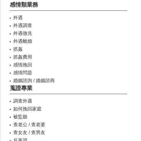
感情類業務
外遇
外遇調查
外遇徵兆
外遇離婚
抓姦
抓姦費用
感情挽回
感情問題
婚姻諮詢 / 婚姻諮商
蒐證專業
調查外遇
如何挽回家庭
被監聽
查老公 / 查老婆
查女友 / 查男友
反蒐證