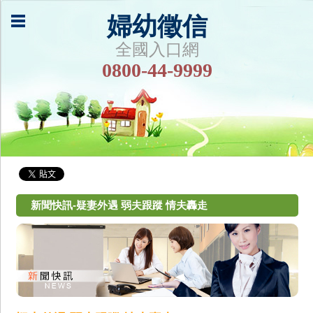
婦幼徵信
全國入口網
0800-44-9999
新聞快訊-疑妻外遇 弱夫跟蹤 情夫轟走