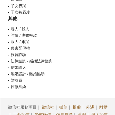
子女行蹤
子女被霸凌
其他
尋人 / 找人
討債 / 應收帳款
跟人 / 跟蹤
侵害配偶權
投資詐騙
法律諮詢 / 婚姻法律諮詢
離婚證人
離婚設計 / 離婚協助
贍養費
醫療糾紛
徵信社服務項目｜
徵信社
｜
徵信
｜
捉猴
｜
外遇
｜
離婚
｜
工商徵信
｜
婚前徵信
｜
仿冒見證
｜
蒐證
｜
尋人徵信