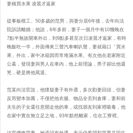
妻稱買水果 凌晨才返家
從事板模工、50多歲的范男，與妻分居6年後，去年向法
院訴請離婚；他說，6年多前，妻子一個月中有10幾晚在
7點半無故開車外出，到9點多甚至次日凌晨才返家，有時
晚飯吃一半，外面傳來三聲汽車喇叭聲，妻就藉口「買水
果」外出，家中冰箱因而常堆滿水果。有次他在老家附近
公墓，發現妻與男人在車內，他上前理論，男子卻比他還
兇，硬是將他罵退。
范某向法官說，他懷疑妻子有外遇，多次勸妻回頭，但妻
反而變本加厲，不僅把他衣服、物品全丟到倉庫，妻和前
夫生的子女還任意開走他的車，或找朋友到家裡吸毒，他
在家中實在無立足之地，93年黯然離家，住在工寮裡。
法官傳喚范妻，她否認有外遇，表示仍希望和范男共同生