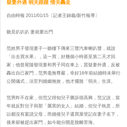
疑妻外遇 弱夫跟蹤 情夫轟走
自由時報 2011/01/15〔記者王錦義/新竹報導〕
聽見叭叭叭 妻就要出門
范姓男子發現妻子一聽樓下傳來三聲汽車喇叭聲，就說
「出去買水果」，這一買，好幾個小時甚至第二天才回
家；他曾尾隨發現妻和男子同在車上，質疑妻外遇，反被
轟出自己家門，范男毫無尊嚴，幸好16年前結婚時未舉行
公開儀式，法官判婚姻無效，他才擺脫「弱夫」生涯。
范男昨不在家，但范父得知兒子勝訴很高興，范父說，當
年就反對兒子與那「厲害的女人」結婚，但兒子執意，所
以都沒有宴請父母，而婚後兒子還買屋登記在妻子名下，
後來卻被趕出家門，如今能分開是脫離苦海。