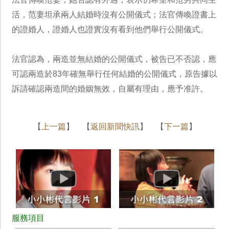
活，范妻坦承兩人結婚時沒有公開儀式；法官傳喚證書上
的證婚人，證婚人也證實沒有看到他們舉行公開儀式。
法官認為，兩造並無結婚的公開儀式，被告已不否認，應
可認兩造於83年確無舉行任何結婚的公開儀式，原告據以
訴請確認兩造間的婚姻無效，自屬有理由，應予准許。
【
上一篇
】 【
返回新聞快訊
】 【
下一篇
】