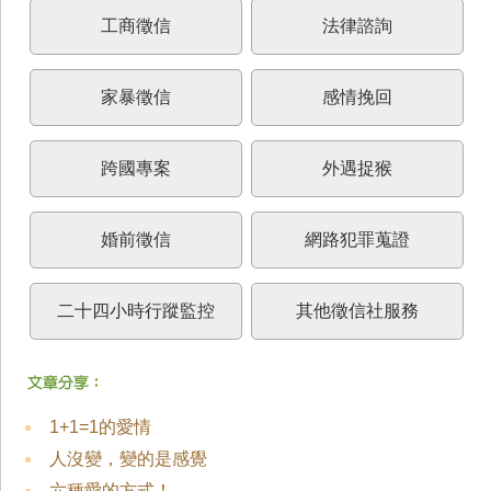
工商徵信
法律諮詢
家暴徵信
感情挽回
跨國專案
外遇捉猴
婚前徵信
網路犯罪蒐證
二十四小時行蹤監控
其他徵信社服務
1+1=1的愛情
人沒變，變的是感覺
六種愛的方式！