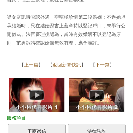
梁女庭訊時否認外遇，辯稱極珍惜第二段婚姻；不過她坦
承結婚時，只在結婚證書上蓋章持以登記戶口，未舉行公
開儀式。法官審理後認為，當時有效婚姻不以登記為原
則，范男訴請確認婚姻無效有理，應予准許。
【
上一篇
】 【
返回新聞快訊
】 【
下一篇
】
工商徵信
法律諮詢