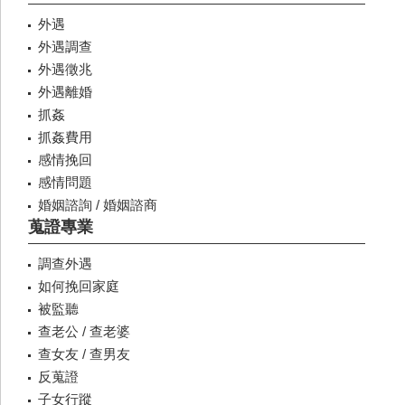
外遇
外遇調查
外遇徵兆
外遇離婚
抓姦
抓姦費用
感情挽回
感情問題
婚姻諮詢 / 婚姻諮商
蒐證專業
調查外遇
如何挽回家庭
被監聽
查老公 / 查老婆
查女友 / 查男友
反蒐證
子女行蹤