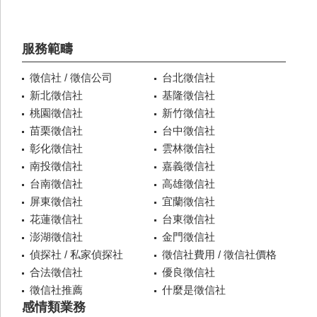
服務範疇
徵信社 / 徵信公司
台北徵信社
新北徵信社
基隆徵信社
桃園徵信社
新竹徵信社
苗栗徵信社
台中徵信社
彰化徵信社
雲林徵信社
南投徵信社
嘉義徵信社
台南徵信社
高雄徵信社
屏東徵信社
宜蘭徵信社
花蓮徵信社
台東徵信社
澎湖徵信社
金門徵信社
偵探社 / 私家偵探社
徵信社費用 / 徵信社價格
合法徵信社
優良徵信社
徵信社推薦
什麼是徵信社
感情類業務