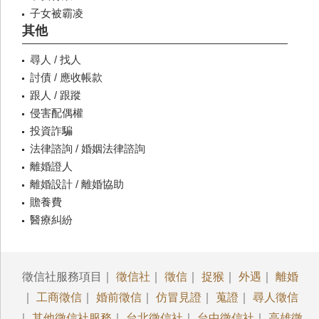
子女被霸凌
其他
尋人 / 找人
討債 / 應收帳款
跟人 / 跟蹤
侵害配偶權
投資詐騙
法律諮詢 / 婚姻法律諮詢
離婚證人
離婚設計 / 離婚協助
贍養費
醫療糾紛
徵信社服務項目｜
徵信社
｜
徵信
｜
捉猴
｜
外遇
｜
離婚
｜
工商徵信
｜
婚前徵信
｜
仿冒見證
｜
蒐證
｜
尋人徵信
｜
其他徵信社服務
｜
台北徵信社
｜
台中徵信社
｜
高雄徵