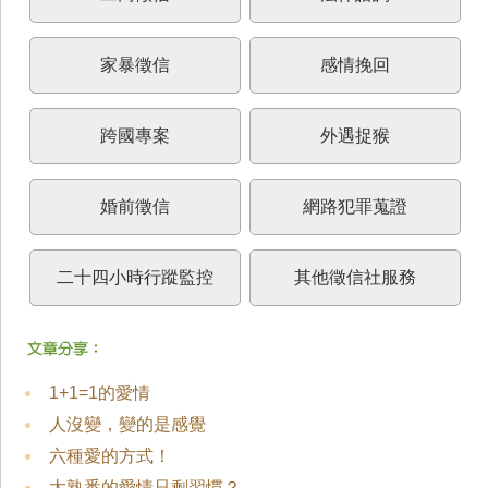
家暴徵信
感情挽回
跨國專案
外遇捉猴
婚前徵信
網路犯罪蒐證
二十四小時行蹤監控
其他徵信社服務
1+1=1的愛情
人沒變，變的是感覺
六種愛的方式！
太熟悉的愛情只剩習慣？