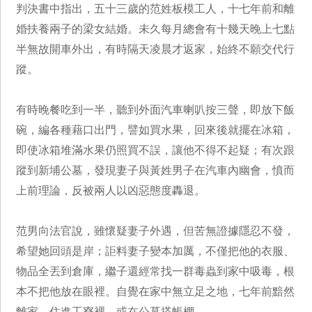
判決書中指出，五十三歲的范姓板模工人，十七年前和離
婚扶養兩子的梁女結婚。未久每月總會有十幾天晚上七點
半無故開車外出，有時隔天凌晨才返家，始終不願交代行
蹤。
有時晚餐吃到一半，聽到外面汽車喇叭按三聲，即放下飯
碗，編各種藉口出門，譬如買水果，回來後就擺在冰箱，
即使冰箱堆滿水果仍照買不誤，讓他不得不起疑；有次跟
蹤到新埔公墓，發現妻子與黃姓男子在汽車內幽會，憤而
上前理論，反被兩人以凶惡態度轟退。
范男向法官說，雖懷疑妻子外遇，但苦無證據隱忍不發，
希望她回頭是岸；詎料妻子變本加厲，不僅把他的衣服、
物品全丟到倉庫，繼子還經常找一群毒蟲到家中吸毒，根
本不把他放在眼裡。自覺在家中無立足之地，七年前黯然
離家，住進工寮裡，或在公墓搭帳棚。