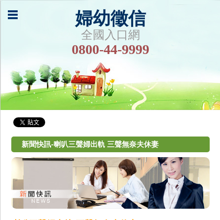
婦幼徵信
全國入口網
0800-44-9999
新聞快訊-喇叭三聲婦出軌 三聲無奈夫休妻