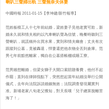
喇叭三聲婦出軌 三聲無奈夫休妻
中國時報 2011-01-15【李坤建/新竹報導】
范姓板模工人十七年前結婚，梁姓妻子見他老實可欺，新
婚未久就和情夫相約以汽車喇叭聲為信號，晚餐時聽到三
聲喇叭，就謊稱外出買水果，實則和情夫幽會；丈夫有次
跟蹤到公墓，竟被轟退，悍妻還把他衣物全丟到倉庫。范
男七年前黯然離家，獨自在公墓搭帳棚或睡工寮。
范男雖想離婚，但梁女獅子大開口索賠贍養費，他付不起
作罷；直到在律師指點下，突然想起當年結婚沒舉行公開
儀式，去年向法院訴請婚姻無效；法院調查發現屬實判
准。新埔老家八旬老父獲知，對天長嘆「兒子總算脫離苦
海了！」