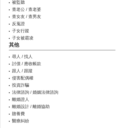
被監聽
查老公 / 查老婆
查女友 / 查男友
反蒐證
子女行蹤
子女被霸凌
其他
尋人 / 找人
討債 / 應收帳款
跟人 / 跟蹤
侵害配偶權
投資詐騙
法律諮詢 / 婚姻法律諮詢
離婚證人
離婚設計 / 離婚協助
贍養費
醫療糾紛