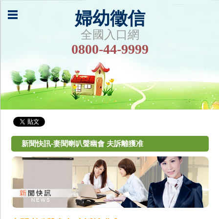
婦幼徵信
全國入口網
0800-44-9999
新聞快訊-妻聞喇叭聲幽會 夫訴離獲准