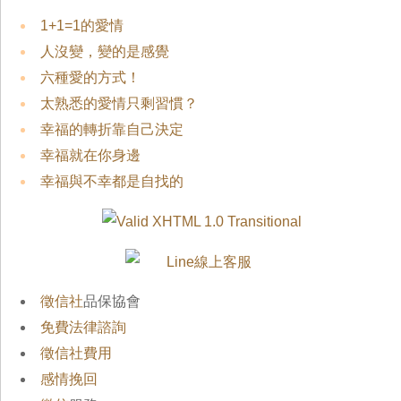
1+1=1的愛情
人沒變，變的是感覺
六種愛的方式！
太熟悉的愛情只剩習慣？
幸福的轉折靠自己決定
幸福就在你身邊
幸福與不幸都是自找的
徵信社
品保協會
免費法律諮詢
徵信社費用
感情挽回