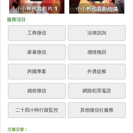
工商徵信
法律諮詢
家暴徵信
感情挽回
跨國專案
外遇捉猴
婚前徵信
網路犯罪蒐證
二十四小時行蹤監控
其他徵信社服務