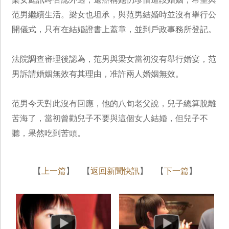
范男繼續生活。梁女也坦承，與范男結婚時並沒有舉行公
開儀式，只有在結婚證書上蓋章，並到戶政事務所登記。
法院調查審理後認為，范男與梁女當初沒有舉行婚宴，范
男訴請婚姻無效有其理由，准許兩人婚姻無效。
范男今天對此沒有回應，他的八旬老父說，兒子總算脫離
苦海了，當初曾勸兒子不要與這個女人結婚，但兒子不
聽，果然吃到苦頭。
【
上一篇
】 【
返回新聞快訊
】 【
下一篇
】