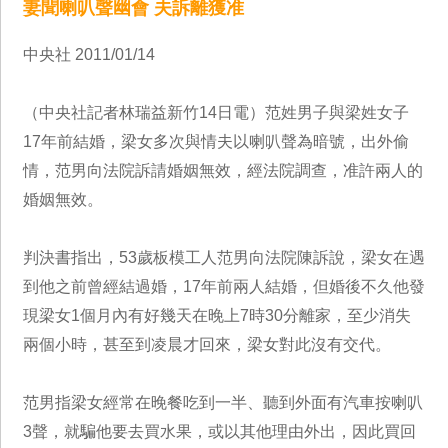
妻聞喇叭聲幽會 夫訴離獲准
中央社 2011/01/14
（中央社記者林瑞益新竹14日電）范姓男子與梁姓女子
17年前結婚，梁女多次與情夫以喇叭聲為暗號，出外偷
情，范男向法院訴請婚姻無效，經法院調查，准許兩人的
婚姻無效。
判決書指出，53歲板模工人范男向法院陳訴說，梁女在遇
到他之前曾經結過婚，17年前兩人結婚，但婚後不久他發
現梁女1個月內有好幾天在晚上7時30分離家，至少消失
兩個小時，甚至到凌晨才回來，梁女對此沒有交代。
范男指梁女經常在晚餐吃到一半、聽到外面有汽車按喇叭
3聲，就騙他要去買水果，或以其他理由外出，因此買回