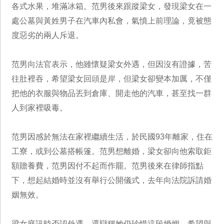
各式水果，堆滿冰箱。范男後來跟蹤梁女，發現梁女在一
處公墓與黃姓男子在汽車內私會，氣憤上前理論，竟被態
度惡劣的兩人斥退。
范男向法官表示，他雖懷疑梁女外遇，但因沒有證據，苦
往肚裡吞，希望梁女回頭是岸，但梁女卻變本加厲，不僅
把他的衣服與物品丟到倉庫、開走他的汽車，甚至找一群
人到家裡吸毒。
范男因感於無法在家裡繼續生活，於民國93年離家，住在
工寮，或到公墓搭帳篷。范男想離婚，梁女卻向他索取鉅
額贍養費，范男因付不起而作罷。范男後來在律師指點
下，想起結婚時並沒有舉行公開儀式，去年向法院訴請婚
姻無效。
梁女庭訊時否認外遇，還辯稱她仍珍惜這段婚姻，希望與