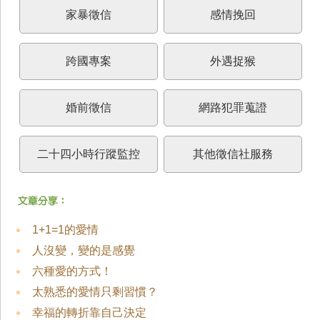
家暴徵信
感情挽回
跨國專案
外遇捉猴
婚前徵信
網路犯罪蒐證
二十四小時行蹤監控
其他徵信社服務
1+1=1的愛情
人沒變，變的是感覺
六種愛的方式！
太熟悉的愛情只剩習慣？
幸福的轉折靠自己決定