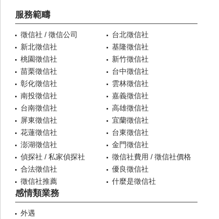
服務範疇
徵信社 / 徵信公司
台北徵信社
新北徵信社
基隆徵信社
桃園徵信社
新竹徵信社
苗栗徵信社
台中徵信社
彰化徵信社
雲林徵信社
南投徵信社
嘉義徵信社
台南徵信社
高雄徵信社
屏東徵信社
宜蘭徵信社
花蓮徵信社
台東徵信社
澎湖徵信社
金門徵信社
偵探社 / 私家偵探社
徵信社費用 / 徵信社價格
合法徵信社
優良徵信社
徵信社推薦
什麼是徵信社
感情類業務
外遇