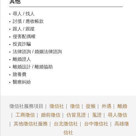
其他
尋人 / 找人
討債 / 應收帳款
跟人 / 跟蹤
侵害配偶權
投資詐騙
法律諮詢 / 婚姻法律諮詢
離婚證人
離婚設計 / 離婚協助
贍養費
醫療糾紛
徵信社服務項目｜
徵信社
｜
徵信
｜
捉猴
｜
外遇
｜
離婚
｜
工商徵信
｜
婚前徵信
｜
仿冒見證
｜
蒐證
｜
尋人徵信
｜
其他徵信社服務
｜
台北徵信社
｜
台中徵信社
｜
高雄徵
信社