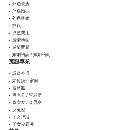
外遇調查
外遇徵兆
外遇離婚
抓姦
抓姦費用
感情挽回
感情問題
婚姻諮詢 / 婚姻諮商
蒐證專業
調查外遇
如何挽回家庭
被監聽
查老公 / 查老婆
查女友 / 查男友
反蒐證
子女行蹤
子女被霸凌