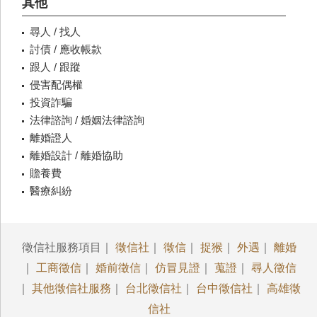
其他
尋人 / 找人
討債 / 應收帳款
跟人 / 跟蹤
侵害配偶權
投資詐騙
法律諮詢 / 婚姻法律諮詢
離婚證人
離婚設計 / 離婚協助
贍養費
醫療糾紛
徵信社服務項目｜
徵信社
｜
徵信
｜
捉猴
｜
外遇
｜
離婚
｜
工商徵信
｜
婚前徵信
｜
仿冒見證
｜
蒐證
｜
尋人徵信
｜
其他徵信社服務
｜
台北徵信社
｜
台中徵信社
｜
高雄徵
信社