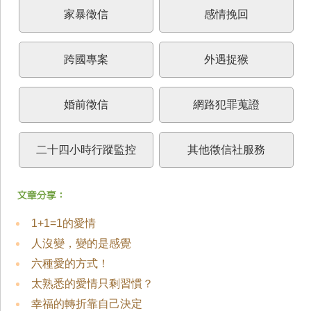
家暴徵信
感情挽回
跨國專案
外遇捉猴
婚前徵信
網路犯罪蒐證
二十四小時行蹤監控
其他徵信社服務
1+1=1的愛情
人沒變，變的是感覺
六種愛的方式！
太熟悉的愛情只剩習慣？
幸福的轉折靠自己決定