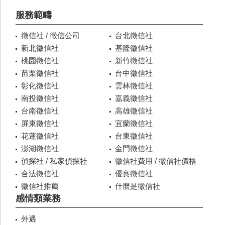
服務範疇
徵信社 / 徵信公司
台北徵信社
新北徵信社
基隆徵信社
桃園徵信社
新竹徵信社
苗栗徵信社
台中徵信社
彰化徵信社
雲林徵信社
南投徵信社
嘉義徵信社
台南徵信社
高雄徵信社
屏東徵信社
宜蘭徵信社
花蓮徵信社
台東徵信社
澎湖徵信社
金門徵信社
偵探社 / 私家偵探社
徵信社費用 / 徵信社價格
合法徵信社
優良徵信社
徵信社推薦
什麼是徵信社
感情類業務
外遇