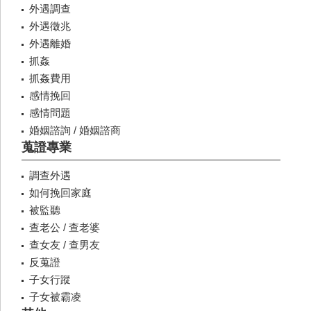
外遇調查
外遇徵兆
外遇離婚
抓姦
抓姦費用
感情挽回
感情問題
婚姻諮詢 / 婚姻諮商
蒐證專業
調查外遇
如何挽回家庭
被監聽
查老公 / 查老婆
查女友 / 查男友
反蒐證
子女行蹤
子女被霸凌