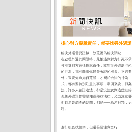
擔心對方擺脫責任，就要找尋外遇證
解決外遇需要證據，故蒐證為解決關鍵
在處理外遇的問題時，最怕遇到對方打死不承
可能讓對方這樣擺脫責任，故對於外遇處理來
的行為，都可能讓你錯失蒐證的機會。不過要
外，還要知道如何蒐證，才屬於合法的行為，
式，都有要特別注意的事項，舉例來說，抓姦
法，許多人蒐證違法，都是沒注意到這些細節
蒐集外遇證據需要知道那些法律，又該注意哪
抓姦還是調查的疑問，都能一一為您解釋，另
題。
進行抓姦找警察，但還是要注意言行