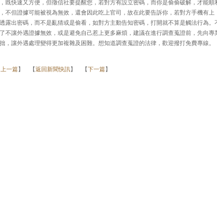
，既快速又方便，但徵信社要提醒您，若對方有設立密碼，而你是偷偷破解，才能順
，不但證據可能被視為無效，還會因此吃上官司，故在此要告訴你，若對方手機有上
透露出密碼，而不是亂猜或是偷看，如對方主動告知密碼，打開就不算是觸法行為。
了不讓外遇證據無效，或是避免自己惹上更多麻煩，建議在進行調查蒐證前，先向專
拙，讓外遇處理變得更加複雜及困難。想知道調查蒐證的法律，歡迎撥打免費專線。
【
上一篇
】 【
返回新聞快訊
】 【
下一篇
】