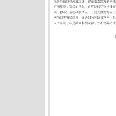
很多情侶找尋外遇證據，都是透過對方的手機
打開蒐證，這樣的行為，也可能觸犯到法律喔
鎖，你不知道密碼的情況下，要先讓對方自己
同的調查蒐證情況，會遇到的問題都不同，為
人士諮詢，或是調查相關法律，才不會弄巧成