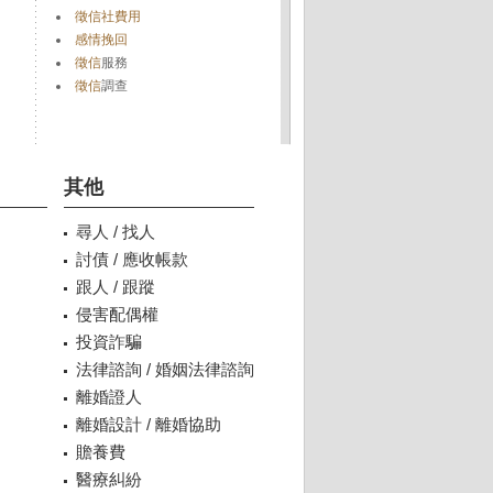
徵信社費用
感情挽回
徵信
服務
徵信
調查
其他
尋人 / 找人
討債 / 應收帳款
跟人 / 跟蹤
侵害配偶權
投資詐騙
法律諮詢 / 婚姻法律諮詢
離婚證人
離婚設計 / 離婚協助
贍養費
醫療糾紛