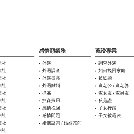
感情類業務
蒐證專業
信社
外遇
調查外遇
信社
外遇調查
如何挽回家庭
信社
外遇徵兆
被監聽
信社
外遇離婚
查老公 / 查老婆
信社
抓姦
查女友 / 查男友
信社
抓姦費用
反蒐證
信社
感情挽回
子女行蹤
信社
感情問題
子女被霸凌
信社
婚姻諮詢 / 婚姻諮商
信社