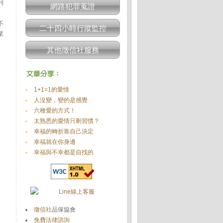
利
網路犯罪蒐證
不
二十四小時行蹤監控
業
其他徵信社服務
1+1=1的愛情
人沒變，變的是感覺
六種愛的方式！
太熟悉的愛情只剩習慣？
幸福的轉折靠自己決定
幸福就在你身邊
幸福與不幸都是自找的
徵信社
品保協會
免費法律諮詢