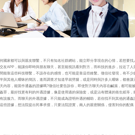
何國家都可以與親友聯繫，不只有知名社群網站，能立即分享現在的心情，若想要找
交友APP，能讓你即時與朋友聊天，甚至能視訊看到對方，而科技的進步，拉近了人
間能靠這些科技聯繫，不該存在的感情，也可能是靠這些維繫。徵信社發現，有不少
半與其他人曖昧的簡訊，進而調查才知道早就劈腿，或是同時與許多人曖昧，都會讓
天內容，能當作通姦的證據嗎?徵信社要告訴你，即使對方聊天內容在鹹濕，都可能
姦罪，最好找更有利的外遇證據，像是使用過的保險套，或是沾有體液的衛生紙等，
有說服力。而聊天的外遇證據，不只能成為證明外遇的輔助，若你找不到其他的通姦
這些證據，想法院提出民事求償，只要法院證實，兩人的親密關係，侵害到你的配偶