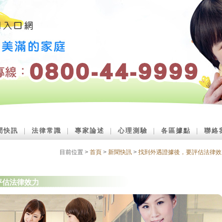
聞快訊
｜
法律常識
｜
專家論述
｜
心理測驗
｜
各區據點
｜
聯絡
目前位置 >
首頁
>
新聞快訊
>
找到外遇證據後，要評估法律效
評估法律效力