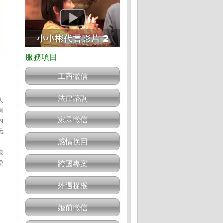
工商徵信
法律諮詢
人
與
家暴徵信
的
元
感情挽回
被
能
證
跨國專案
外遇捉猴
婚前徵信