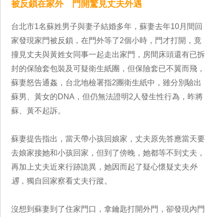
被反鎖在家外 門開驚見丈夫外遇
台北市1名蘇姓男子與妻子結婚多年，蘇妻去年10月間回
家發現家門被反鎖，在門外等了2個小時，門才打開，竟
撞見丈夫與黃姓女同事一起走出家門，房間床頭還有已拆
封的保險套包裝及可疑衛生紙團，但保險套已不翼而飛，
蘇妻怒告通姦，台北地檢署指2團衛生紙中，雖分別驗出
蘇男、黃女的DNA，但仍無法證明2人發生性行為，昨將
蘇、黃不起訴。
蘇妻提告指出，當天帶小孩回娘家，丈夫原先答應當天要
去娘家接她和小孩回家，但到了傍晚，她都等不到丈夫，
再加上丈夫近來行跡詭異，她因而起了疑心懷疑丈夫
外
遇
，獨自回家察看丈夫行蹤。
沒想到蘇妻到了住家門口，拿鑰匙打開外門，卻發現內門