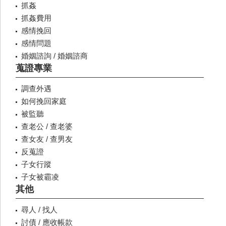
抓姦
抓姦費用
感情挽回
感情問題
婚姻諮詢 / 婚姻諮商
蒐證專業
調查外遇
如何挽回家庭
被監聽
查老公 / 查老婆
查女友 / 查男友
反蒐證
子女行蹤
子女被霸凌
其他
尋人 / 找人
討債 / 應收帳款