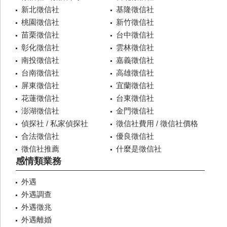
新北徵信社
基隆徵信社
桃園徵信社
新竹徵信社
苗栗徵信社
台中徵信社
彰化徵信社
雲林徵信社
南投徵信社
嘉義徵信社
台南徵信社
高雄徵信社
屏東徵信社
宜蘭徵信社
花蓮徵信社
台東徵信社
澎湖徵信社
金門徵信社
偵探社 / 私家偵探社
徵信社費用 / 徵信社價格
合法徵信社
優良徵信社
徵信社推薦
什麼是徵信社
感情類業務
外遇
外遇調查
外遇徵兆
外遇離婚