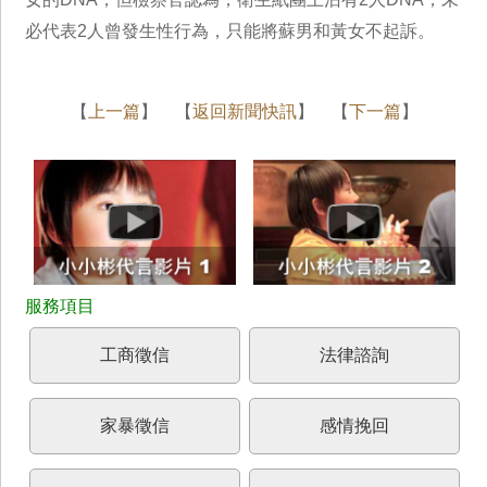
必代表2人曾發生性行為，只能將蘇男和黃女不起訴。
【
上一篇
】 【
返回新聞快訊
】 【
下一篇
】
工商徵信
法律諮詢
家暴徵信
感情挽回