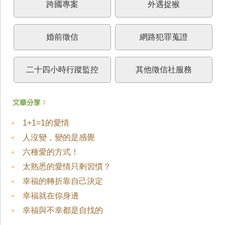
跨國專案
外遇捉猴
婚前徵信
網路犯罪蒐證
二十四小時行蹤監控
其他徵信社服務
1+1=1的愛情
人沒變，變的是感覺
六種愛的方式！
太熟悉的愛情只剩習慣？
幸福的轉折靠自己決定
幸福就在你身邊
幸福與不幸都是自找的