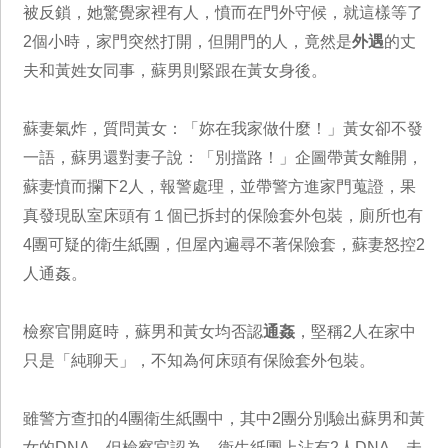
被反鎖，她驚覺家裡有人，憤而在門外守候，就這樣等了
2個小時，家門突然打開，但開門的人，竟然是
外遇
的丈
夫和黃姓女同事，蘇男則緊跟在黃女身後。
蘇妻氣炸，質問黃女：「妳在我家做什麼！」黃女卻不發
一語，蘇男還對妻子說：「別擋路！」企圖帶黃女離開，
蘇妻憤而攔下2人，報警處理，並帶警方進家門蒐證，果
真發現臥室床頭有１個已拆封的保險套外包裝，廁所也有
4團可疑的衛生紙團，但屋內遍尋不著保險套，蘇妻怒控2
人通姦。
檢察官開庭時，蘇男和黃女均否認
通姦
，堅稱2人在家中
只是「純聊天」，不知為何床頭有保險套外包裝。
雖警方查扣的4團衛生紙團中，其中2團分別驗出蘇男和黃
女的DNA，但檢察官認為，衛生紙團上沾有2人DNA，未