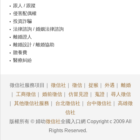
跟人 / 跟蹤
侵害配偶權
投資詐騙
法律諮詢 / 婚姻法律諮詢
離婚證人
離婚設計 / 離婚協助
贍養費
醫療糾紛
徵信社服務項目｜
徵信社
｜
徵信
｜
捉猴
｜
外遇
｜
離婚
｜
工商徵信
｜
婚前徵信
｜
仿冒見證
｜
蒐證
｜
尋人徵信
｜
其他徵信社服務
｜
台北徵信社
｜
台中徵信社
｜
高雄徵
信社
版權所有 © 婦幼
徵信社
全國入口網 Copyright c 2009 All
Rights Reserved.