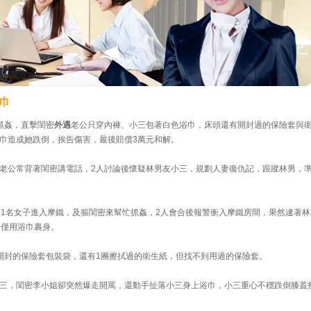
巾
抓姦，直擊閨密
外遇
老公只穿內褲、小三包著白色浴巾，床頭還有開封過的保險套與
巾造成她跌倒，挨告傷害，最後賠償3萬元和解。
老公常背著閨密講電話，2人討論後懷疑林男友小三，規劃人妻復仇記，跟蹤林男，
著1名女子進入摩鐵，及摳閨密來幫忙抓姦，2人會合後報警衝入摩鐵房間，果然逮著林
，僅用浴巾裹身。
開封的保險套包裝袋，還有1團擦拭過的衛生紙，但找不到用過的保險套。
三，閨密李小姐卻突然爆走開罵，還動手扯落小三身上浴巾，小三重心不穩跌倒膝蓋