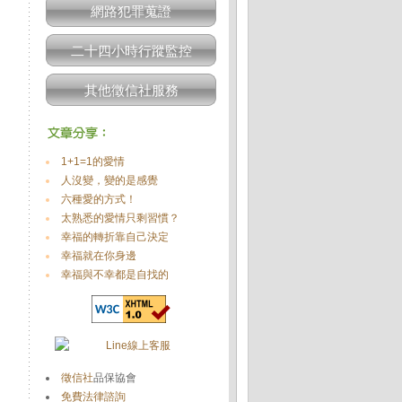
網路犯罪蒐證
，
二十四小時行蹤監控
其他徵信社服務
1+1=1的愛情
人沒變，變的是感覺
六種愛的方式！
太熟悉的愛情只剩習慣？
幸福的轉折靠自己決定
幸福就在你身邊
幸福與不幸都是自找的
徵信社
品保協會
免費法律諮詢