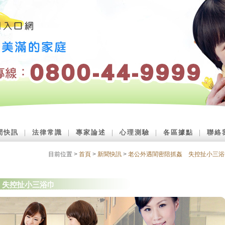
聞快訊
｜
法律常識
｜
專家論述
｜
心理測驗
｜
各區據點
｜
聯絡
目前位置 >
首頁
>
新聞快訊
>
老公外遇閨密陪抓姦 失控扯小三浴
 失控扯小三浴巾