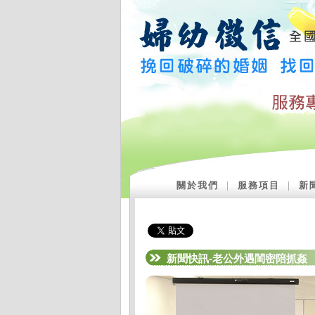
關於我們
｜
服務項目
｜
新
新聞快訊-老公外遇閨密陪抓姦