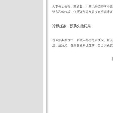
人妻告丈夫與小三通姦，小三也告閨密李小姐
雙方和解收場，但
通姦
部分卻因沒有明確通姦
冷靜抓姦，預防失控犯法
現今抓姦案例中，多數人都會尋求朋友、家人
況，建議您，在親友協助抓姦前，自己與親友