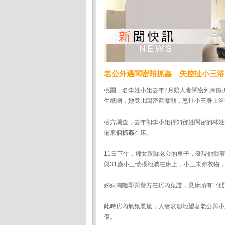
老公外遇閨密陪抓姦 失控扯小三浴
桃園一名李姓小姐去年2月陪人妻閨密到摩鐵
生紙團，她竟比閨密還激動，怒扯小三身上浴
檢方調查，去年初李小姐得知鄧姓閨密的林姓
備來個
抓姦
在床。
11日下午，鄧女跟蹤老公的車子，發現他載
與31歲小三慌張地躺在床上，小三未穿衣物
姊妹淘隨即與警方在房內蒐證，見床頭有1個
此時房內氣氛尷尬，人妻哀怨地望著老公與小
傷。