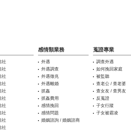
感情類業務
蒐證專業
信社
外遇
調查外遇
信社
外遇調查
如何挽回家庭
信社
外遇徵兆
被監聽
信社
外遇離婚
查老公 / 查老婆
信社
抓姦
查女友 / 查男友
信社
抓姦費用
反蒐證
信社
感情挽回
子女行蹤
信社
感情問題
子女被霸凌
信社
婚姻諮詢 / 婚姻諮商
信社