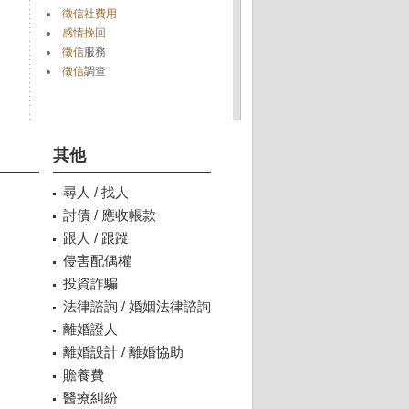
徵信社費用
感情挽回
徵信
服務
徵信
調查
其他
尋人 / 找人
討債 / 應收帳款
跟人 / 跟蹤
侵害配偶權
投資詐騙
法律諮詢 / 婚姻法律諮詢
離婚證人
離婚設計 / 離婚協助
贍養費
醫療糾紛