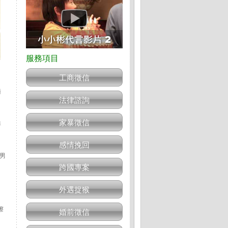
工商徵信
衛
法律諮詢
家暴徵信
準
感情挽回
男
跨國專案
外遇捉猴
擦
婚前徵信