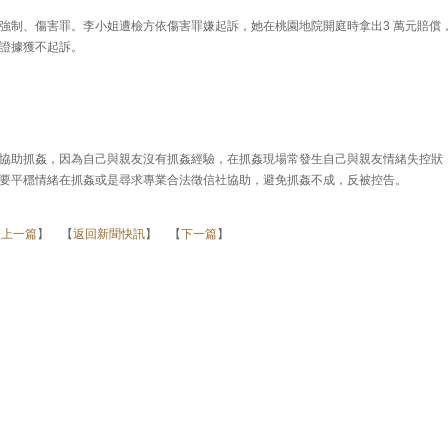
強制、傷害罪。李小姐遭檢方依傷害罪嫌起訴，她在桃園地院開庭時拿出3 萬元賠償
證據獲不起訴。
協助抓姦，因為自己與親友沒有抓姦經驗，在抓姦現場常發生自己與親友情緒失控狀
要平穩情緒在抓姦或是尋求專業合法徵信社協助，避免抓姦不成，反被控告。
【
上一篇
】 【
返回新聞快訊
】 【
下一篇
】