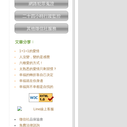
網路犯罪蒐證
二十四小時行蹤監控
其他徵信社服務
1+1=1的愛情
人沒變，變的是感覺
六種愛的方式！
太熟悉的愛情只剩習慣？
幸福的轉折靠自己決定
幸福就在你身邊
幸福與不幸都是自找的
徵信社
品保協會
免費法律諮詢