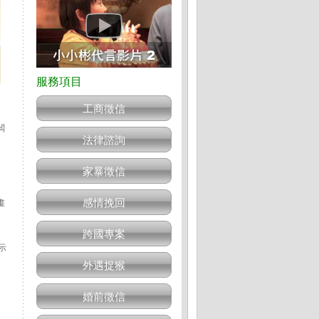
工商徵信
闆
法律諮詢
家暴徵信
感情挽回
畫
跨國專案
示
外遇捉猴
，
婚前徵信