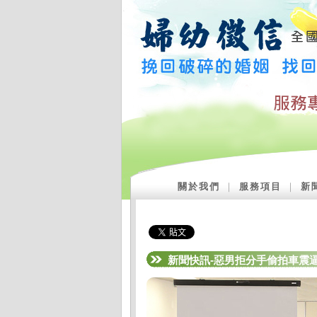
關於我們
｜
服務項目
｜
新
新聞快訊-惡男拒分手偷拍車震