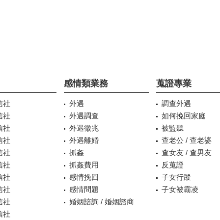
感情類業務
蒐證專業
信社
外遇
調查外遇
信社
外遇調查
如何挽回家庭
信社
外遇徵兆
被監聽
信社
外遇離婚
查老公 / 查老婆
信社
抓姦
查女友 / 查男友
信社
抓姦費用
反蒐證
信社
感情挽回
子女行蹤
信社
感情問題
子女被霸凌
信社
婚姻諮詢 / 婚姻諮商
信社