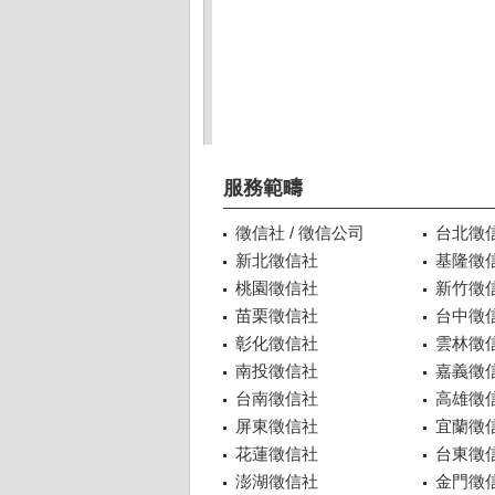
服務範疇
徵信社 / 徵信公司
台北徵
新北徵信社
基隆徵
桃園徵信社
新竹徵
苗栗徵信社
台中徵
彰化徵信社
雲林徵
南投徵信社
嘉義徵
台南徵信社
高雄徵
屏東徵信社
宜蘭徵
花蓮徵信社
台東徵
澎湖徵信社
金門徵