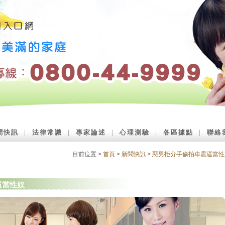
聞快訊
｜
法律常識
｜
專家論述
｜
心理測驗
｜
各區據點
｜
聯絡
目前位置 >
首頁
>
新聞快訊
>
惡男拒分手偷拍車震逼當性
逼當性奴