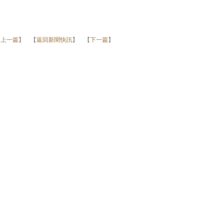
【
上一篇
】 【
返回新聞快訊
】 【
下一篇
】