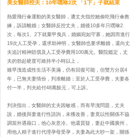
美女醫師控夫：10年嘿咻2次 「1下」子就結束
熱愛飛行傘運動的美女醫師，遭丈夫指控她偷吃飛行傘教
練，訴請離婚；女醫師反控丈夫，婚後10多年只嘿咻2
次，每次1、2下就棄甲曳兵，婚姻宛如守寡，她因而進行
19次人工受孕，還求助神明，女醫師也要求離婚，還向丈
夫追討精神賠償及人工受孕費用100萬元。醫院鑑定，丈
夫的勃起硬度可維持半小時以上，
雖早洩造成性生活不美滿，仍有回復可能，但雙方分居4
年，已無夫妻情份，判准離婚；至於人工受孕費，夫妻各
付一半，判夫給付48萬餘元，可上訴。
判決指出，女醫師的丈夫因敏感，而有早洩問題，丈夫
說，婚後與妻進行性諮詢，未獲改善，妻竟以性關係不協
調當外遇藉口，他心灰意冷。他還質疑，妻赴中國廣州，
用他人精子進行代理孕母受孕，夫妻為此大吵一架，關係