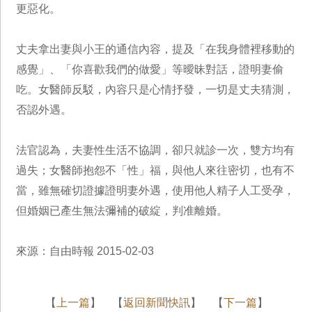
更惡化。
丈夫拿出妻與小王的通信內容，提及「在我身體裡移動的
感覺」、「你喜歡我們的做愛」等曖昧對話，證明妻偷
吃。女醫師反駁，內容只是心情抒發，一切是丈夫猜測，
否認外遇。
法官認為，夫妻性生活不協調，卻只就診一次，雙方均有
過失；女醫師抱怨不「性」福，與他人來往密切，也有不
當，雖無確切證據證明妻外遇，使用他人精子人工受孕，
但婚姻已產生無法彌補的破綻，判准離婚。
來源：自由時報 2015-02-03
【
上一篇
】 【
返回新聞快訊
】 【
下一篇
】