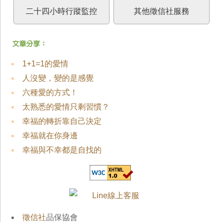
二十四小時行蹤監控
其他徵信社服務
1+1=1的愛情
人沒變，變的是感覺
六種愛的方式！
太熟悉的愛情只剩習慣？
幸福的轉折靠自己決定
幸福就在你身邊
幸福與不幸都是自找的
徵信社
品保協會