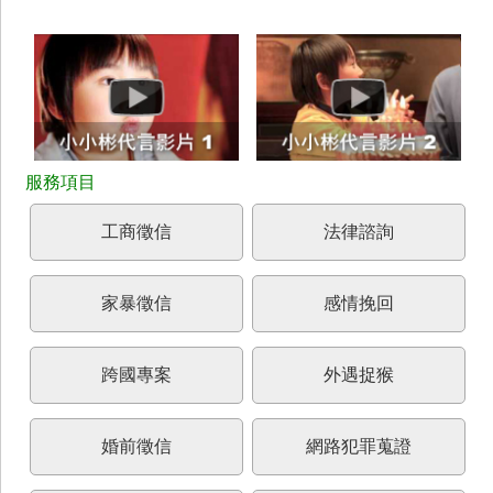
工商徵信
法律諮詢
家暴徵信
感情挽回
跨國專案
外遇捉猴
婚前徵信
網路犯罪蒐證