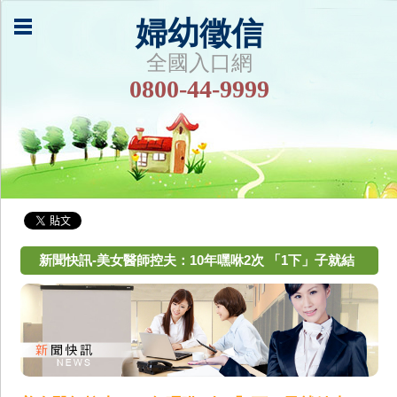
婦幼徵信
全國入口網
0800-44-9999
新聞快訊-美女醫師控夫：10年嘿咻2次 「1下」子就結
束