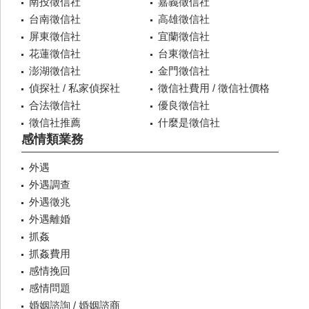
南投徵信社
嘉義徵信社
台南徵信社
高雄徵信社
屏東徵信社
宜蘭徵信社
花蓮徵信社
台東徵信社
澎湖徵信社
金門徵信社
偵探社 / 私家偵探社
徵信社費用 / 徵信社價格
合法徵信社
優良徵信社
徵信社推薦
什麼是徵信社
感情類業務
外遇
外遇調查
外遇徵兆
外遇離婚
抓姦
抓姦費用
感情挽回
感情問題
婚姻諮詢 / 婚姻諮商