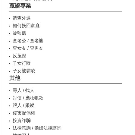
蒐證專業
調查外遇
如何挽回家庭
被監聽
查老公 / 查老婆
查女友 / 查男友
反蒐證
子女行蹤
子女被霸凌
其他
尋人 / 找人
討債 / 應收帳款
跟人 / 跟蹤
侵害配偶權
投資詐騙
法律諮詢 / 婚姻法律諮詢