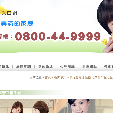
聞快訊
｜
法律常識
｜
專家論述
｜
心理測驗
｜
各區據點
｜
聯絡
目前位置 >
首頁
>
新聞快訊
>
夫撞見妻遭性侵 推拿師辯互推生
師辯互推生愛