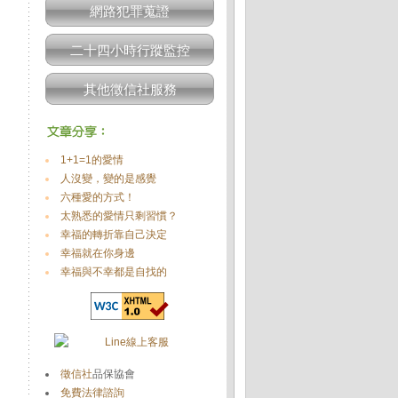
網路犯罪蒐證
二十四小時行蹤監控
其他徵信社服務
1+1=1的愛情
人沒變，變的是感覺
六種愛的方式！
太熟悉的愛情只剩習慣？
幸福的轉折靠自己決定
幸福就在你身邊
幸福與不幸都是自找的
徵信社
品保協會
免費法律諮詢