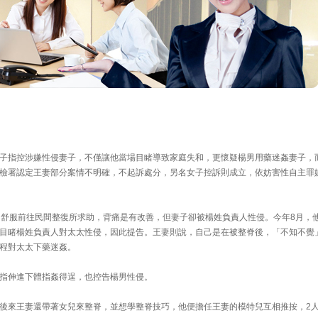
子指控涉嫌性侵妻子，不僅讓他當場目睹導致家庭失和，更懷疑楊男用藥迷姦妻子，
檢署認定王妻部分案情不明確，不起訴處分，另名女子控訴則成立，依妨害性自主罪
不舒服前往民間整復所求助，背痛是有改善，但妻子卻被楊姓負責人性侵。今年8月，
目睹楊姓負責人對太太性侵，因此提告。王妻則說，自己是在被整脊後，「不知不覺
程對太太下藥迷姦。
指伸進下體指姦得逞，也控告楊男性侵。
後來王妻還帶著女兒來整脊，並想學整脊技巧，他便擔任王妻的模特兒互相推按，2