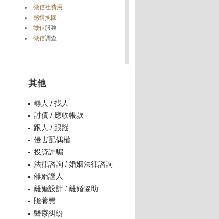
徵信社費用
感情挽回
徵信
服務
徵信
調查
其他
尋人 / 找人
討債 / 應收帳款
跟人 / 跟蹤
侵害配偶權
投資詐騙
法律諮詢 / 婚姻法律諮詢
離婚證人
離婚設計 / 離婚協助
贍養費
醫療糾紛