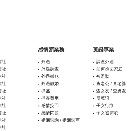
感情類業務
蒐證專業
信社
外遇
調查外遇
信社
外遇調查
如何挽回家庭
信社
外遇徵兆
被監聽
信社
外遇離婚
查老公 / 查老婆
信社
抓姦
查女友 / 查男友
信社
抓姦費用
反蒐證
信社
感情挽回
子女行蹤
信社
感情問題
子女被霸凌
信社
婚姻諮詢 / 婚姻諮商
信社