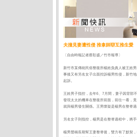
夫撞見妻遭性侵 推拿師辯互推生愛
〔自由時報記者蔡彰盛／竹市報導〕
新竹市某傳統民俗整復所楊姓負責人被王姓男
事後又有另名女子出面控訴楊男性侵，新竹地
起訴。
王姓男子指控，去年6、7月間，妻子因背部
發現太太的機車在整復所前面，前往一看，竟
就與楊男發生關係。王男懷疑是楊男在整脊過
另名女子則指控，楊男是在整脊過程中，將手
楊男聲稱長期幫王妻整脊後，雙方有了默契，