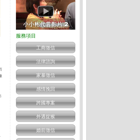
工商徵信
法律諮詢
而
家暴徵信
嫌
感情挽回
他
」
跨國專案
外遇捉猴
婚前徵信
人