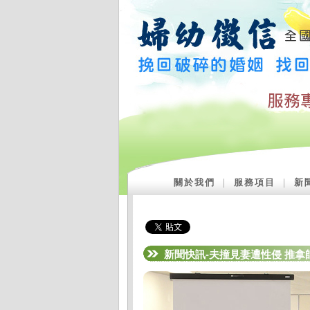
關於我們
｜
服務項目
｜
新
新聞快訊-夫撞見妻遭性侵 推拿