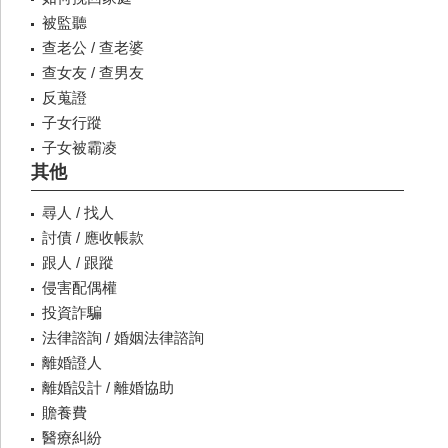
被監聽
查老公 / 查老婆
查女友 / 查男友
反蒐證
子女行蹤
子女被霸凌
其他
尋人 / 找人
討債 / 應收帳款
跟人 / 跟蹤
侵害配偶權
投資詐騙
法律諮詢 / 婚姻法律諮詢
離婚證人
離婚設計 / 離婚協助
贍養費
醫療糾紛