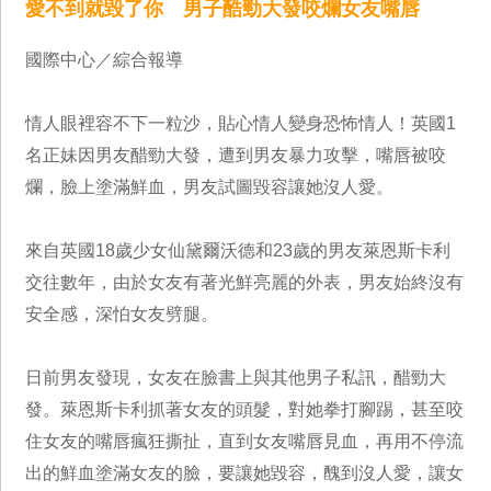
愛不到就毀了你 男子酷勁大發咬爛女友嘴唇
國際中心／綜合報導
情人眼裡容不下一粒沙，貼心情人變身恐怖情人！英國1
名正妹因男友醋勁大發，遭到男友暴力攻擊，嘴唇被咬
爛，臉上塗滿鮮血，男友試圖毀容讓她沒人愛。
來自英國18歲少女仙黛爾沃德和23歲的男友萊恩斯卡利
交往數年，由於女友有著光鮮亮麗的外表，男友始終沒有
安全感，深怕女友劈腿。
日前男友發現，女友在臉書上與其他男子私訊，醋勁大
發。萊恩斯卡利抓著女友的頭髮，對她拳打腳踢，甚至咬
住女友的嘴唇瘋狂撕扯，直到女友嘴唇見血，再用不停流
出的鮮血塗滿女友的臉，要讓她毀容，醜到沒人愛，讓女