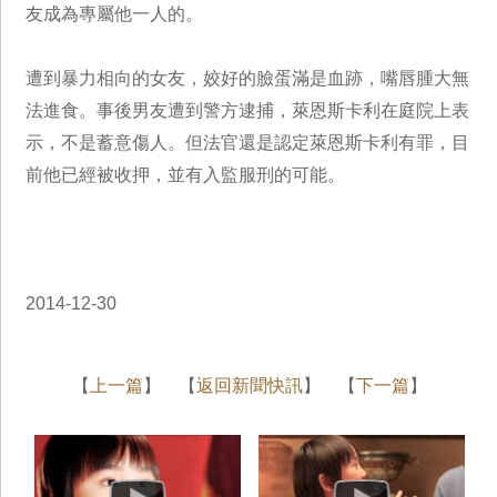
友成為專屬他一人的。
遭到暴力相向的女友，姣好的臉蛋滿是血跡，嘴唇腫大無
法進食。事後男友遭到警方逮捕，萊恩斯卡利在庭院上表
示，不是蓄意傷人。但法官還是認定萊恩斯卡利有罪，目
前他已經被收押，並有入監服刑的可能。
2014-12-30
【
上一篇
】 【
返回新聞快訊
】 【
下一篇
】