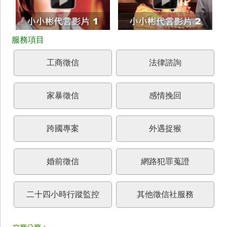
工商徵信
法律諮詢
家暴徵信
感情挽回
跨國專案
外遇捉猴
婚前徵信
網路犯罪蒐證
二十四小時行蹤監控
其他徵信社服務