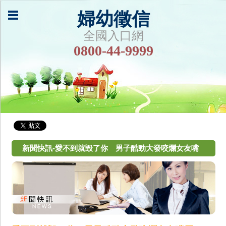
婦幼徵信
全國入口網
0800-44-9999
新聞快訊-愛不到就毀了你 男子酷勁大發咬爛女友嘴
唇