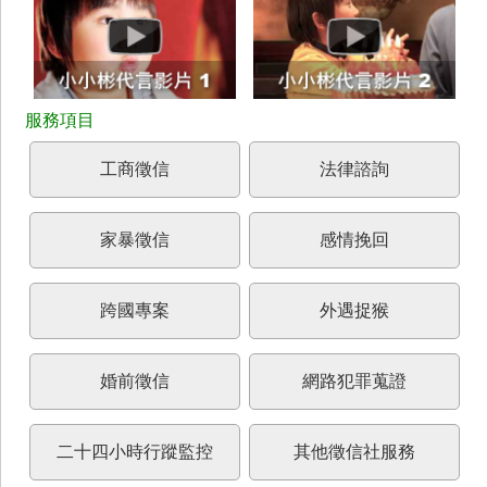
工商徵信
法律諮詢
家暴徵信
感情挽回
跨國專案
外遇捉猴
婚前徵信
網路犯罪蒐證
二十四小時行蹤監控
其他徵信社服務