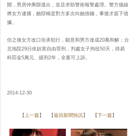
開，男房仲乘隙逃出，並且求助警衛報警處理。警方循線
將女方逮捕，她辯稱是對方多次向她借錢，事後才簽下借
據。
但之後女方改口坦承犯行，願意和男方達成20萬和解；台
北地院29日依妨害自由罪刑，判處女子拘役50天，得易
科罰金5萬元、緩刑2年，全案可上訴。
2014-12-30
【
上一篇
】 【
返回新聞快訊
】 【
下一篇
】