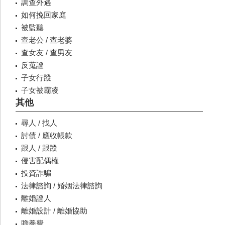
調查外遇
如何挽回家庭
被監聽
查老公 / 查老婆
查女友 / 查男友
反蒐證
子女行蹤
子女被霸凌
其他
尋人 / 找人
討債 / 應收帳款
跟人 / 跟蹤
侵害配偶權
投資詐騙
法律諮詢 / 婚姻法律諮詢
離婚證人
離婚設計 / 離婚協助
贍養費