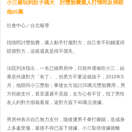
小三被玩到肚子搞大 討墮胎費撂人打情郎反得賠
他20萬
社會中心／台北報導
找情郎討墮胎費，撂人動手打傷對方，自己拿不到錢還得
賠償對方，這樣還真是得不償失。
法院判決指出，一名已婚男房仲，日前外遇偷吃小三，結
果意外讓對方「有了」，但男方不要這個孩子，2010年5
月，他陪同小三墮胎；事後女方追討20萬元墮胎費用，男
方拒絕支付，甚至還避不見面，女方心有不甘，找了男性
友人約對方假藉看屋，逼對方簽下40萬元借據。
男房仲表示自己無力支付，隨後遭男子拳打腳踢，造成身
上多處受傷，最後不得已簽下借據。小三取得借據後離