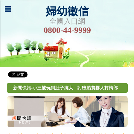
婦幼徵信
全國入口網
0800-44-9999
新聞快訊-小三被玩到肚子搞大 討墮胎費撂人打情郎
反得賠他20萬