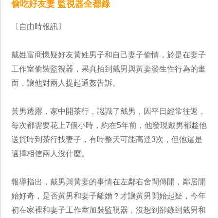
偷吃好友妻 監視器全都錄
〔自由時報訊〕
戴姓富商懷疑好友黃姓男子和自己妻子偷情，於是在妻子
工作室偷裝監視器，果真拍到戴男與黃妻發生性行為的畫
面，讓他對兩人提起通姦告訴。
黃男透露，家中開茶行，認識了戴男，因平日經常往返，
每次都需要花上7個小時，約在5年前，他發現戴男都趁他
送貨時到茶行找妻子，有時整天可能高達3次，但他還是
選擇相信兩人沒什麼。
報導指出，戴男與黃妻的事情在左鄰右舍間傳開，鄰居開
始好奇，是否黃男和妻子離婚？才讓黃男開始起疑，今年
初在家裡和妻子工作室加裝監視器，沒想到卻錄到戴男和