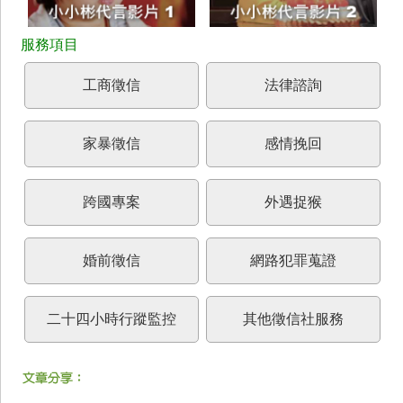
工商徵信
法律諮詢
家暴徵信
感情挽回
跨國專案
外遇捉猴
婚前徵信
網路犯罪蒐證
二十四小時行蹤監控
其他徵信社服務