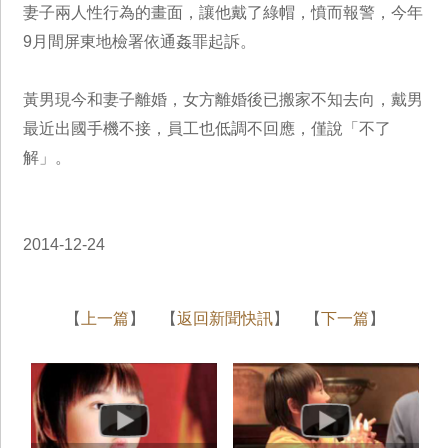
妻子兩人性行為的畫面，讓他戴了綠帽，憤而報警，今年
9月間屏東地檢署依通姦罪起訴。
黃男現今和妻子離婚，女方離婚後已搬家不知去向，戴男
最近出國手機不接，員工也低調不回應，僅說「不了
解」。
2014-12-24
【
上一篇
】 【
返回新聞快訊
】 【
下一篇
】