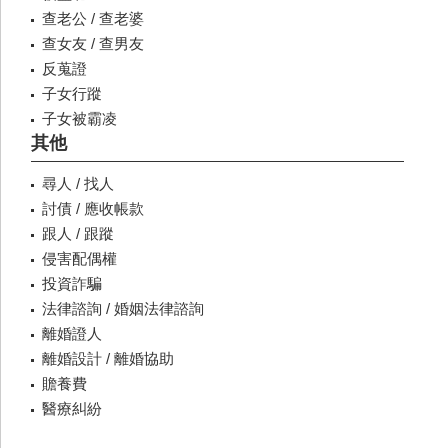
查老公 / 查老婆
查女友 / 查男友
反蒐證
子女行蹤
子女被霸凌
其他
尋人 / 找人
討債 / 應收帳款
跟人 / 跟蹤
侵害配偶權
投資詐騙
法律諮詢 / 婚姻法律諮詢
離婚證人
離婚設計 / 離婚協助
贍養費
醫療糾紛