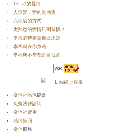
1+1=1的愛情
人沒變，變的是感覺
六種愛的方式！
太熟悉的愛情只剩習慣？
幸福的轉折靠自己決定
幸福就在你身邊
幸福與不幸都是自找的
徵信社
品保協會
免費法律諮詢
徵信社費用
感情挽回
徵信
服務